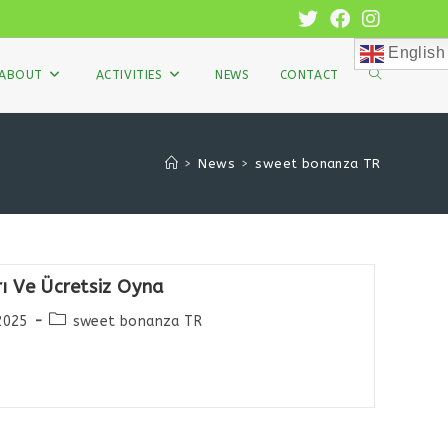
English
TOGGLE
ABOUT
ACTIVITIES
NEWS
CONTACT
WEBSITE
>
News
>
sweet bonanza TR
SEARCH
ı Ve Ücretsiz Oyna
Post
2025
sweet bonanza TR
category: