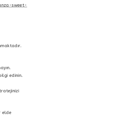
nanza-sweet-
nmaktadır.
mayın.
lgi edinin.
atejinizi
r elde