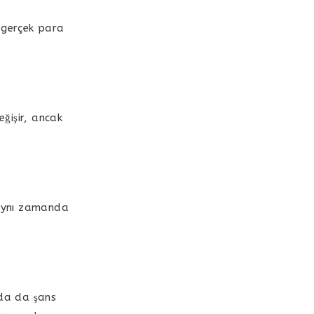
 gerçek para
eğişir, ancak
 aynı zamanda
da da şans