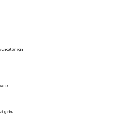
uncular için
manız
i girin.