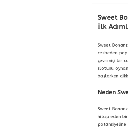
Sweet Bo
İlk Adıml
Sweet Bonanza
cezbeden popü
çevrimiçi bir
slotunu oynam
başlarken dik
Neden Swe
Sweet Bonanza,
hitap eden bir
potansiyeline 