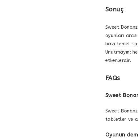
Sonuç
Sweet Bonanza
oyunları arası
bazı temel str
Unutmayın; he
etkenlerdir.
FAQs
Sweet Bonan
Sweet Bonanza
tabletler ve a
Oyunun dem