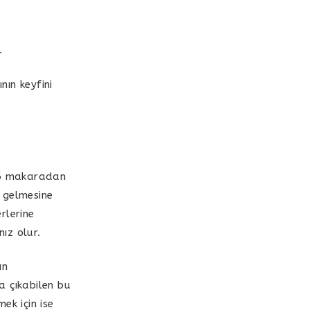
.
ın keyfini
n 6 makaradan
 gelmesine
rlerine
nız olur.
ın
a çıkabilen bu
ek için ise