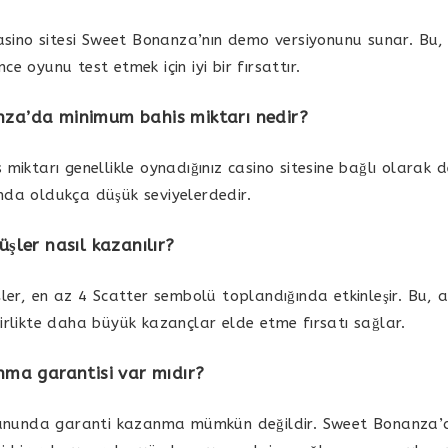
casino sitesi Sweet Bonanza’nın demo versiyonunu sunar. Bu,
e oyunu test etmek için iyi bir fırsattır.
za’da minimum bahis miktarı nedir?
miktarı genellikle oynadığınız casino sitesine bağlı olarak d
da oldukça düşük seviyelerdedir.
üşler nasıl kazanılır?
şler, en az 4 Scatter sembolü toplandığında etkinleşir. Bu,
irlikte daha büyük kazançlar elde etme fırsatı sağlar.
nma garantisi var mıdır?
yununda garanti kazanma mümkün değildir. Sweet Bonanza’