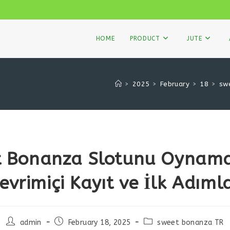
HOME
PRODUCT
JUTE
>
2025
>
February
>
18
>
sw
 Bonanza Slotunu Oynama
evrimiçi Kayıt ve İlk Adıml
Post
Post
Post
admin
February 18, 2025
sweet bonanza TR