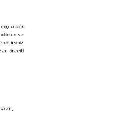
miçi casino
ladıktan ve
abilirsiniz.
 en önemli
yarlar,