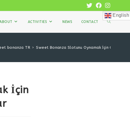
English
TOGGLE
ABOUT
ACTIVITIES
NEWS
CONTACT
WEBSITE
eet bonanza TR
>
Sweet Bonanza Slotunu Oynamak İçin Çevrimiçi Ka
SEARCH
k İçin
ar