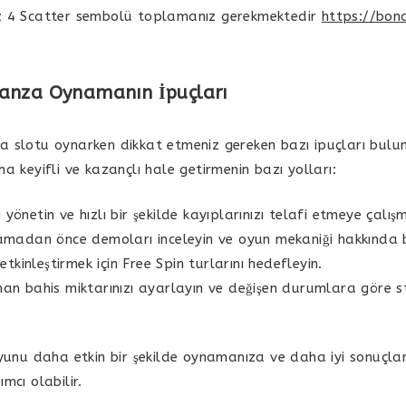
z 4 Scatter sembolü toplamanız gerekmektedir
https://bo
anza Oynamanın İpuçları
 slotu oynarken dikkat etmeniz gereken bazı ipuçları bulu
a keyifli ve kazançlı hale getirmenin bazı yolları:
i yönetin ve hızlı bir şekilde kayıplarınızı telafi etmeye çalış
adan önce demoları inceleyin ve oyun mekaniği hakkında bi
tkinleştirmek için Free Spin turlarını hedefleyin.
 bahis miktarınızı ayarlayın ve değişen durumlara göre str
.
oyunu daha etkin bir şekilde oynamanıza ve daha iyi sonuçla
mcı olabilir.