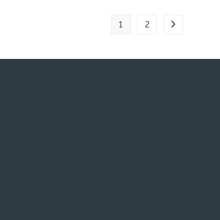
1
2
Go to the nex