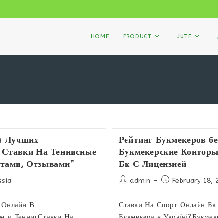
HOME
PRODUCT
JUTE
4 Лучших
Рейтинг Букмекеров б
ь Ставки На Теннисные
Букмекерские Контор
етами, Отзывами”
Бк С Лицензией
Post
Post
ssia
admin
February 18, 
author:
published:
 Онлайн В
Ставки На Спорт Онлайн Б
м и ТеннисСтавки На
Букмекера в Україні?Букмек