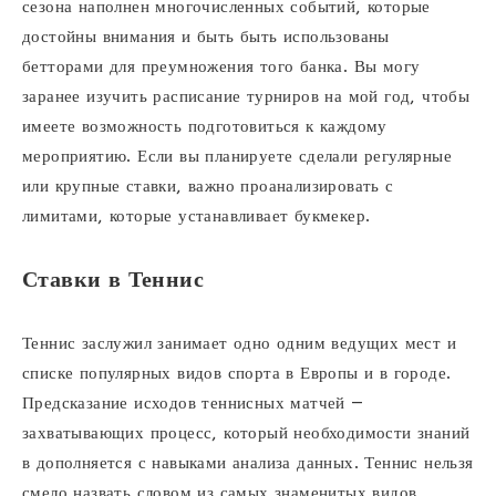
сезона наполнен многочисленных событий, которые
достойны внимания и быть быть использованы
бетторами для преумножения того банка. Вы могу
заранее изучить расписание турниров на мой год, чтобы
имеете возможность подготовиться к каждому
мероприятию. Если вы планируете сделали регулярные
или крупные ставки, важно проанализировать с
лимитами, которые устанавливает букмекер.
Ставки в Теннис
Теннис заслужил занимает одно одним ведущих мест и
списке популярных видов спорта в Европы и в городе.
Предсказание исходов теннисных матчей —
захватывающих процесс, который необходимости знаний
в дополняется с навыками анализа данных. Теннис нельзя
смело назвать словом из самых знаменитых видов