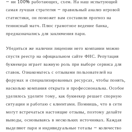
— ни 100% работающих, схем. На наш испытующий
самая лучшая стратегия — правильный анализ игровой
статистики, он поможет вам составили прогноз на
теннисный матч. Плюс грамотное ведение банка,
предназначались для заключения пари.
Убедиться же наличии лицензии него компании можно
спустя реестр на официальном сайте ФНС. Репутация
букмекера играет важную роль при выборе сервиса для
ставок. Ознакомьтесь с отзывами пользователей на
форумах и специализированных ресурсах, чтобы понять,
насколько компания открыта и профессиональна. Особое
уделялось уделите тому, как букмекер решает спорную
ситуации и работаю с клиентами. Помнишь, что в сети
могут встречаться настоящие отзывы, поэтому делайте
выводы, основываясь в нескольких источниках. Каждая
выделяют пари и индивидуальные тоталы — количество