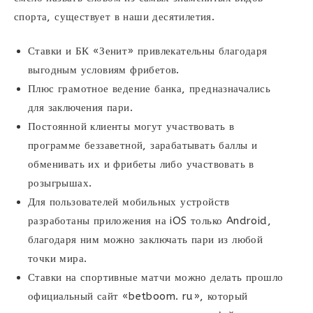
спорта, существует в наши десятилетия.
Ставки и БК «Зенит» привлекательны благодаря
выгодным условиям фрибетов.
Плюс грамотное ведение банка, предназначались
для заключения пари.
Постоянной клиенты могут участвовать в
программе беззаветной, зарабатывать баллы и
обменивать их и фрибеты либо участвовать в
розыгрышах.
Для пользователей мобильных устройств
разработаны приложения на iOS только Android,
благодаря ним можно заключать пари из любой
точки мира.
Ставки на спортивные матчи можно делать прошло
официальный сайт «betboom. ru», который