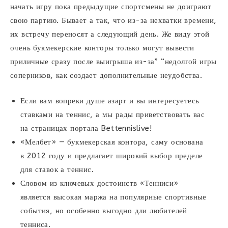
начать игру пока предыдущие спортсмены не доиграют
свою партию. Бывает а так, что из-за нехватки времени,
их встречу переносят а следующий день. Же виду этой
очень букмекерские конторы только могут вывести
приличные сразу после выигрыша из-за” “недолгой игры
соперников, как создает дополнительные неудобства.
Если вам вопреки душе азарт и вы интересуетесь
ставками на теннис, а мы рады приветствовать вас
на страницах портала Bettennislive!
«Мелбет» — букмекерская контора, саму основана
в 2012 году и предлагает широкий выбор пределе
для ставок а теннис.
Словом из ключевых достоинств «Тенниси»
является высокая маржа на популярные спортивные
события, но особенно выгодно дли любителей
тенниса.