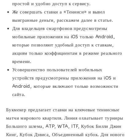
простой и удобно доступ к сервису.
Же совершать ставки а «Тенниси» и вывел
выигранные деньги, расскажем далее в статье.
Для владельцев смартфонов предусмотрены
мобильные приложения на iOS только Android,
которые позволяют удобный доступ к ставкам,
акциям только коэффициентам в режиме реального
времени.
Усовершенство пользователей мобильных
устройств предусмотрены приложения на iOS и
Android, которые включают только возможности
сайта.
Букмекер предлагает ставки на ключевые теннисные
матчи мирового квартиля. Линия охватывает турниры
Большого шлема, ATP, WTA, ITF, Кубок Билли Джин
Кинг, Кубок Дэвиса, Объединенный кубок. Для нового