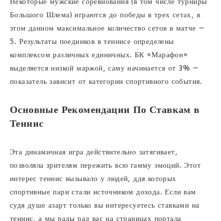
Некоторые мужские соревнования (в том числе турниры
Большого Шлема) играются до победы в трех сетах, в
этом данном максимальное количество сетов в матче —
5. Результаты поединков в теннисе определены
комплексом различных единичных. БК «Марафон»
выделяется низкой маржой, саму начинается от 3% —
показатель зависит от категории спортивного события.
Основные Рекомендации По Ставкам в
Теннис
Эта динамичная игра действительно затягивает,
позволяла зрителям пережить всю гамму эмоций. Этот
интерес теннис вызывало у людей, ддя которых
спортивные пари стали источником дохода. Если вам
судя душе азарт только вы интересуетесь ставками на
теннис, а мы рады рад вас на страницах портала