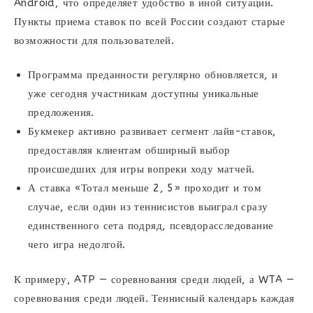
Android, что определяет удобство в иной ситуации.
Пункты приема ставок по всей России создают старые
возможности для пользователей.
Программа преданности регулярно обновляется, и
уже сегодня участникам доступны уникальные
предложения.
Букмекер активно развивает сегмент лайв-ставок,
предоставляя клиентам обширный выбор
происшедших для игры вопреки ходу матчей.
А ставка «Тотал меньше 2, 5» проходит и том
случае, если один из теннисистов выиграл сразу
единственного сета подряд, псевдорасследование
чего игра недолгой.
К примеру, ATP — соревнования среди людей, а WTA —
соревнования среди людей. Теннисный календарь каждая