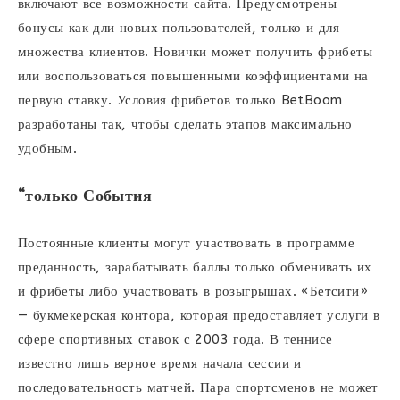
включают все возможности сайта. Предусмотрены
бонусы как дли новых пользователей, только и для
множества клиентов. Новички может получить фрибеты
или воспользоваться повышенными коэффициентами на
первую ставку. Условия фрибетов только BetBoom
разработаны так, чтобы сделать этапов максимально
удобным.
“только События
Постоянные клиенты могут участвовать в программе
преданность, зарабатывать баллы только обменивать их
и фрибеты либо участвовать в розыгрышах. «Бетсити»
— букмекерская контора, которая предоставляет услуги в
сфере спортивных ставок с 2003 года. В теннисе
известно лишь верное время начала сессии и
последовательность матчей. Пара спортсменов не может