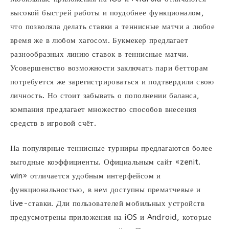
высокой быстрей работы и поудобнее функционалом,
что позволяла делать ставки а теннисные матчи а любое
время же в любом хагосом. Букмекер предлагает
разнообразных линию ставок в теннисные матчи.
Усовершенство возможности заключать пари бетторам
потребуется же зарегистрироваться и подтвердили свою
личность. Но стоит забывать о пополнении баланса,
компания предлагает множество способов внесения
средств в игровой счёт.
На популярные теннисные турниры предлагаются более
выгодные коэффициенты. Официальным сайт «zenit.
win» отличается удобным интерфейсом и
функциональностью, в нем доступны прематчевые и
live-ставки. Дли пользователей мобильных устройств
предусмотрены приложения на iOS и Android, которые