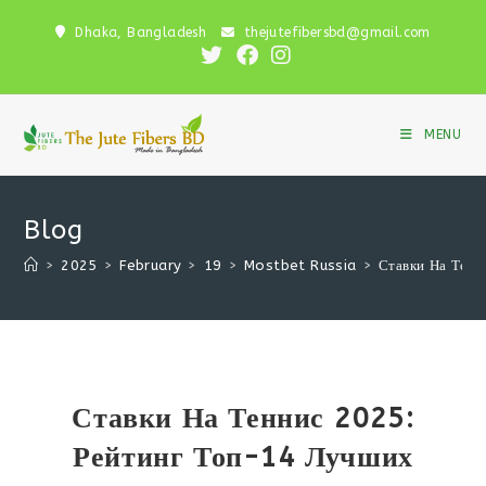
Skip
Dhaka, Bangladesh
thejutefibersbd@gmail.com
to
content
MENU
Blog
>
2025
>
February
>
19
>
Mostbet Russia
>
Ставки На Тенн
Ставки На Теннис 2025:
Рейтинг Топ-14 Лучших