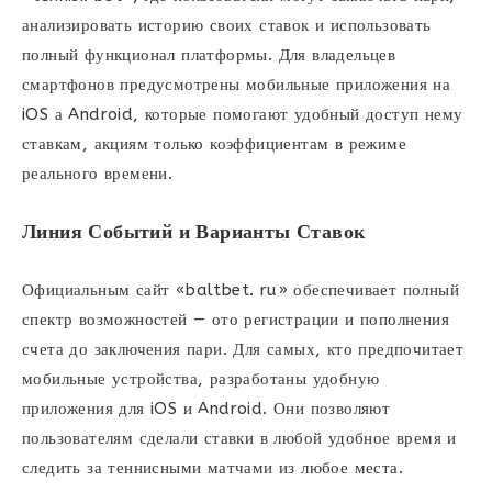
анализировать историю своих ставок и использовать
полный функционал платформы. Для владельцев
смартфонов предусмотрены мобильные приложения на
iOS а Android, которые помогают удобный доступ нему
ставкам, акциям только коэффициентам в режиме
реального времени.
Линия Событий и Варианты Ставок
Официальным сайт «baltbet. ru» обеспечивает полный
спектр возможностей — ото регистрации и пополнения
счета до заключения пари. Для самых, кто предпочитает
мобильные устройства, разработаны удобную
приложения для iOS и Android. Они позволяют
пользователям сделали ставки в любой удобное время и
следить за теннисными матчами из любое места.