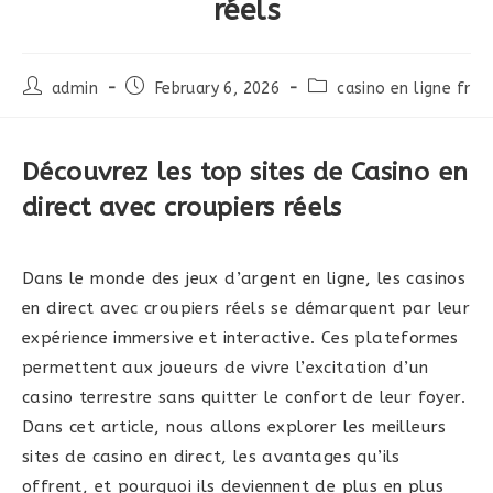
réels
Post
Post
Post
admin
February 6, 2026
casino en ligne fr
author:
published:
category:
Découvrez les top sites de Casino en
direct avec croupiers réels
Dans le monde des jeux d’argent en ligne, les casinos
en direct avec croupiers réels se démarquent par leur
expérience immersive et interactive. Ces plateformes
permettent aux joueurs de vivre l’excitation d’un
casino terrestre sans quitter le confort de leur foyer.
Dans cet article, nous allons explorer les meilleurs
sites de casino en direct, les avantages qu’ils
offrent, et pourquoi ils deviennent de plus en plus