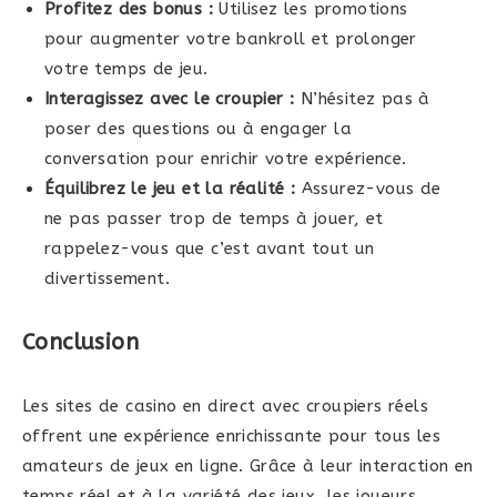
Profitez des bonus :
Utilisez les promotions
pour augmenter votre bankroll et prolonger
votre temps de jeu.
Interagissez avec le croupier :
N’hésitez pas à
poser des questions ou à engager la
conversation pour enrichir votre expérience.
Équilibrez le jeu et la réalité :
Assurez-vous de
ne pas passer trop de temps à jouer, et
rappelez-vous que c’est avant tout un
divertissement.
Conclusion
Les sites de casino en direct avec croupiers réels
offrent une expérience enrichissante pour tous les
amateurs de jeux en ligne. Grâce à leur interaction en
temps réel et à la variété des jeux, les joueurs