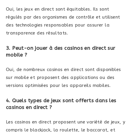
Oui, les jeux en direct sont équitables. Ils sont
régulés par des organismes de contrôle et utilisent
des technologies responsables pour assurer la
transparence des résultats.
3. Peut-on jouer à des casinos en direct sur
mobile ?
Oui, de nombreux casinos en direct sont disponibles
sur mobile et proposent des applications ou des
versions optimisées pour les appareils mobiles.
4. Quels types de jeux sont offerts dans les
casinos en direct ?
Les casinos en direct proposent une variété de jeux, y
compris le blackjack, la roulette, le baccarat, et