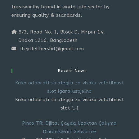
trustworthy brand in world jute sector by
ensuring quality & standards.
8/3, Road No. 1, Block D, Mirpur 14,
Dhaka 1216, Bangladesh
thejutefibersbd@gmail.com
Recent News
Kako odabrati strategiju za visoku volatilnost
slot igara uspješno
Kako odabrati strategiju za visoku volatilnost
slot
[…]
Pinco TR: Dijital Çağda Uzaktan Çalışma
Dinamiklerini Geliştirme