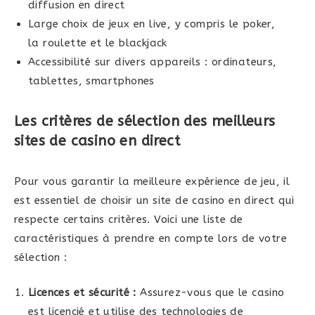
diffusion en direct
Large choix de jeux en live, y compris le poker,
la roulette et le blackjack
Accessibilité sur divers appareils : ordinateurs,
tablettes, smartphones
Les critères de sélection des meilleurs
sites de casino en direct
Pour vous garantir la meilleure expérience de jeu, il
est essentiel de choisir un site de casino en direct qui
respecte certains critères. Voici une liste de
caractéristiques à prendre en compte lors de votre
sélection :
Licences et sécurité :
Assurez-vous que le casino
est licencié et utilise des technologies de