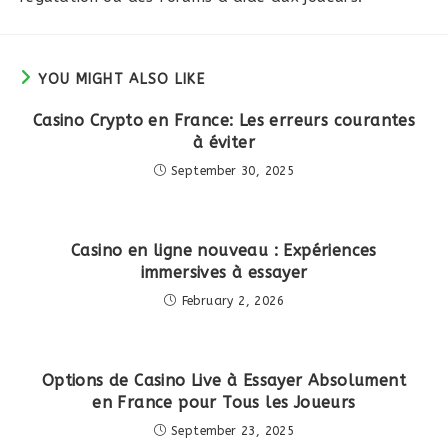
YOU MIGHT ALSO LIKE
Casino Crypto en France: Les erreurs courantes
à éviter
September 30, 2025
Casino en ligne nouveau : Expériences
immersives à essayer
February 2, 2026
Options de Casino Live à Essayer Absolument
en France pour Tous les Joueurs
September 23, 2025