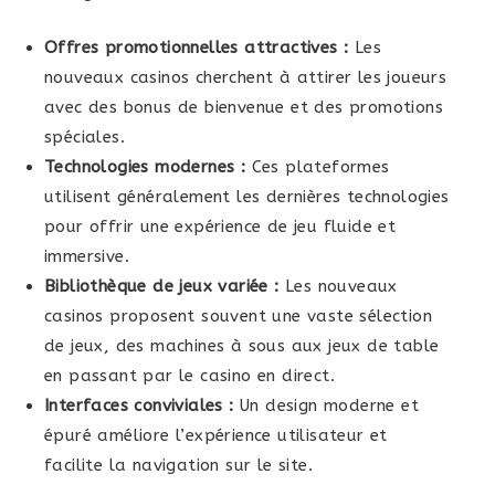
Offres promotionnelles attractives :
Les
nouveaux casinos cherchent à attirer les joueurs
avec des bonus de bienvenue et des promotions
spéciales.
Technologies modernes :
Ces plateformes
utilisent généralement les dernières technologies
pour offrir une expérience de jeu fluide et
immersive.
Bibliothèque de jeux variée :
Les nouveaux
casinos proposent souvent une vaste sélection
de jeux, des machines à sous aux jeux de table
en passant par le casino en direct.
Interfaces conviviales :
Un design moderne et
épuré améliore l’expérience utilisateur et
facilite la navigation sur le site.