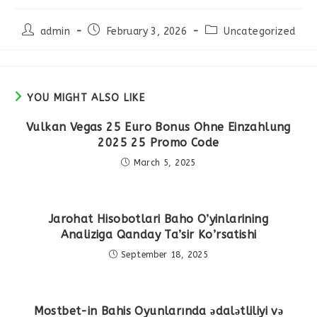
Post
Post
Post
admin
February 3, 2026
Uncategorized
author:
published:
category:
YOU MIGHT ALSO LIKE
Vulkan Vegas 25 Euro Bonus Ohne Einzahlung
2025 25 Promo Code
March 5, 2025
Jarohat Hisobotlari Baho O’yinlarining
Analiziga Qanday Ta’sir Ko’rsatishi
September 18, 2025
Mostbet-in Bahis Oyunlarında ədalətliliyi və