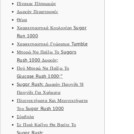
Πίνακας Πληρωμών
Δωρεάν Περιστροφές
Θέμα
Χαρακτηριστικά Κουλοχέρη Sugar
Run 1000
Χαρακτηριστικό Γνώρισμα Tumble
Μπορώ Να Παίξω Το Sugars
Rush 1000 Δωρεάν;
Πού Μπορώ Να Παίξω Το
Glucose Rush 1000;”
Sugar Rush: Δωρεάν Παιχνίδι Ή
Παιχνίδι Για Χρήματα
Πλεονεκτήματα Και Μειονεκτήματα
Του Sugar Rush 1000
Σύμβολα
Σε Ποιά Καζίνο Θα Βρείτε Το
Sugar Rush;