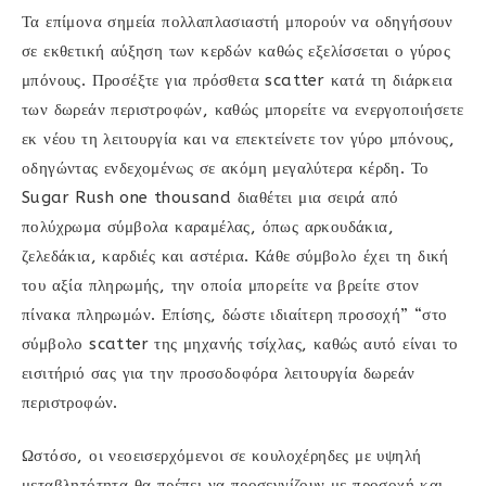
Τα επίμονα σημεία πολλαπλασιαστή μπορούν να οδηγήσουν
σε εκθετική αύξηση των κερδών καθώς εξελίσσεται ο γύρος
μπόνους. Προσέξτε για πρόσθετα scatter κατά τη διάρκεια
των δωρεάν περιστροφών, καθώς μπορείτε να ενεργοποιήσετε
εκ νέου τη λειτουργία και να επεκτείνετε τον γύρο μπόνους,
οδηγώντας ενδεχομένως σε ακόμη μεγαλύτερα κέρδη. Το
Sugar Rush one thousand διαθέτει μια σειρά από
πολύχρωμα σύμβολα καραμέλας, όπως αρκουδάκια,
ζελεδάκια, καρδιές και αστέρια. Κάθε σύμβολο έχει τη δική
του αξία πληρωμής, την οποία μπορείτε να βρείτε στον
πίνακα πληρωμών. Επίσης, δώστε ιδιαίτερη προσοχή” “στο
σύμβολο scatter της μηχανής τσίχλας, καθώς αυτό είναι το
εισιτήριό σας για την προσοδοφόρα λειτουργία δωρεάν
περιστροφών.
Ωστόσο, οι νεοεισερχόμενοι σε κουλοχέρηδες με υψηλή
μεταβλητότητα θα πρέπει να προσεγγίζουν με προσοχή και