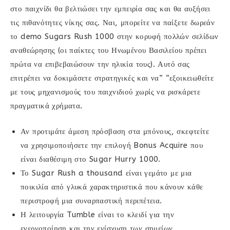
στο παιχνίδι θα βελτιώσει την εμπειρία σας και θα αυξήσει
τις πιθανότητες νίκης σας. Ναι, μπορείτε να παίξετε δωρεάν
το demo Sugars Rush 1000 στην κορυφή πολλών σελίδων
αναθεώρησης (οι παίκτες του Ηνωμένου Βασιλείου πρέπει
πρώτα να επιβεβαιώσουν την ηλικία τους). Αυτό σας
επιτρέπει να δοκιμάσετε στρατηγικές και να” “εξοικειωθείτε
με τους μηχανισμούς του παιχνιδιού χωρίς να ρισκάρετε
πραγματικά χρήματα.
Αν προτιμάτε άμεση πρόσβαση στα μπόνους, σκεφτείτε
να χρησιμοποιήσετε την επιλογή Bonus Acquire που
είναι διαθέσιμη στο Sugar Hurry 1000.
Το Sugar Rush a thousand είναι γεμάτο με μια
ποικιλία από γλυκά χαρακτηριστικά που κάνουν κάθε
περιστροφή μια συναρπαστική περιπέτεια.
Η λειτουργία Tumble είναι το κλειδί για την
ενεργοποίηση και την ενίσχυση των σημείων