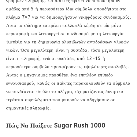
γραμμών πληρωμής. Οι παίκτες πρέπει να τοποθετήσουν
ομάδες από 5 ή περισσότερα ίδια σύμβολα οπουδήποτε στο
πλέγμα 7×7 για να δημιουργήσουν νικηφόρους συνδυασμούς.
Αυτό το σύστημα επιτρέπει πολλαπλά κέρδη σε μία μόνο
περιστροφή και λειτουργεί σε συνδυασμό με τη λειτουργία
tumble για τη δημιουργία αλυσιδωτών αντιδράσεων γλυκών
νικών. Όσο μεγαλύτερη είναι η συστάδα, τόσο μεγαλύτερη
είναι η πληρωμή, ενώ οι συστάδες από 12-15 ή
περισσότερα σύμβολα προσφέρουν τις υψηλότερες απολαβές.
Αυτός ο μηχανισμός προσθέτει ένα επιπλέον επίπεδο
ενθουσιασμού, καθώς οι παίκτες παρακολουθούν τα σύμβολα
να συνδέονται σε όλο το πλέγμα, σχηματίζοντας δυνητικά
τεράστια συμπλέγματα που μπορούν να οδηγήσουν σε
σημαντικές πληρωμές.
Πώς Να Παίξετε Sugar Rush 1000