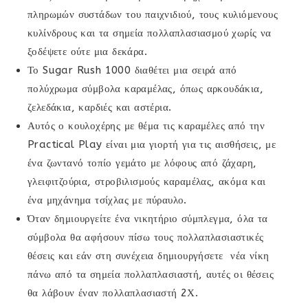
πληρωμών συστάδων του παιχνιδιού, τους κυλιόμενους
κυλίνδρους και τα σημεία πολλαπλασιασμού χωρίς να
ξοδέψετε ούτε μια δεκάρα.
Το Sugar Rush 1000 διαθέτει μια σειρά από
πολύχρωμα σύμβολα καραμέλας, όπως αρκουδάκια,
ζελεδάκια, καρδιές και αστέρια.
Αυτός ο κουλοχέρης με θέμα τις καραμέλες από την
Practical Play είναι μια γιορτή για τις αισθήσεις, με
ένα ζωντανό τοπίο γεμάτο με λόφους από ζάχαρη,
γλειφιτζούρια, στροβιλισμούς καραμέλας, ακόμα και
ένα μηχάνημα τσίχλας με πύραυλο.
Όταν δημιουργείτε ένα νικητήριο σύμπλεγμα, όλα τα
σύμβολα θα αφήσουν πίσω τους πολλαπλασιαστικές
θέσεις και εάν στη συνέχεια δημιουργήσετε νέα νίκη
πάνω από τα σημεία πολλαπλασιαστή, αυτές οι θέσεις
θα λάβουν έναν πολλαπλασιαστή 2Χ.