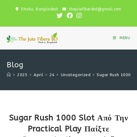
Skip
Dhaka, Bangladesh
thejutefibersbd@gmail.com
to
content
MENU
Blog
>
2025
>
April
>
24
>
Uncategorized
>
Sugar Rush 1000 Slo
Sugar Rush 1000 Slot Από Την
Practical Play Παίξτε