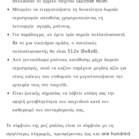
απόλαυσαν το αρχικό παιχνίδι Glucose Rush.
Μπορείτε να ενεργοποιήσετε τη δυνατότητα δωρεάν
περιστροφών απευθείας χρησιμοποιώντας τη
λειτουργία αγοράς μπόνους.
Για παράδειγμα, αν έχετε τρία σημεία πολλαπλασιαστή
8x σε μια νικητήρια ομάδα, ο συνολικός
πολλαπλασιαστής θα είναι 512x (8x8x8).
Από γενναιόδωρα μπόνους κατάθεσης μέχρι δωρεάν
περιστροφές, αυτά τα καζίνο παρέχουν μεγάλη αξία για
νέους παίκτες που επιθυμούν να μεγιστοποιήσουν την
εμπειρία τους στο παιχνίδι.
Είναι ζωτικής σημασίας να λάβετε υπόψη σας την
υψηλή μεταβλητότητα του παιχνιδιού κατά τον
καθορισμό του πονταρίσματός σας.
Το σύμβολο της ροζ μπάλας είναι το σύμβολο με τις
υψηλότερες πληρωμές, προσφέροντας έως και one hundred