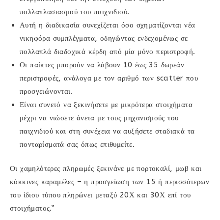
πολλαπλασιασμού του παιχνιδιού.
Αυτή η διαδικασία συνεχίζεται όσο σχηματίζονται νέα
νικηφόρα συμπλέγματα, οδηγώντας ενδεχομένως σε
πολλαπλά διαδοχικά κέρδη από μία μόνο περιστροφή.
Οι παίκτες μπορούν να λάβουν 10 έως 35 δωρεάν
περιστροφές, ανάλογα με τον αριθμό των scatter που
προσγειώνονται.
Είναι συνετό να ξεκινήσετε με μικρότερα στοιχήματα
μέχρι να νιώσετε άνετα με τους μηχανισμούς του
παιχνιδιού και στη συνέχεια να αυξήσετε σταδιακά τα
πονταρίσματά σας όπως επιθυμείτε.
Οι χαμηλότερες πληρωμές ξεκινάνε με πορτοκαλί, μωβ και
κόκκινες καραμέλες – η προσγείωση των 15 ή περισσότερων
του ίδιου τύπου πληρώνει μεταξύ 20Χ και 30Χ επί του
στοιχήματος.”