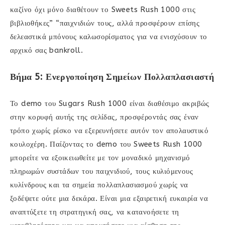
καζίνο όχι μόνο διαθέτουν το Sweets Rush 1000 στις
βιβλιοθήκες” “παιχνιδιών τους, αλλά προσφέρουν επίσης
δελεαστικά μπόνους καλωσορίσματος για να ενισχύσουν το
αρχικό σας bankroll.
Βήμα 5: Ενεργοποίηση Σημείων Πολλαπλασιαστή
Το demo του Sugars Rush 1000 είναι διαθέσιμο ακριβώς
στην κορυφή αυτής της σελίδας, προσφέροντάς σας έναν
τρόπο χωρίς ρίσκο να εξερευνήσετε αυτόν τον απολαυστικό
κουλοχέρη. Παίζοντας το demo του Sweets Rush 1000
μπορείτε να εξοικειωθείτε με τον μοναδικό μηχανισμό
πληρωμών συστάδων του παιχνιδιού, τους κυλιόμενους
κυλίνδρους και τα σημεία πολλαπλασιασμού χωρίς να
ξοδέψετε ούτε μια δεκάρα. Είναι μια εξαιρετική ευκαιρία να
αναπτύξετε τη στρατηγική σας, να κατανοήσετε τη