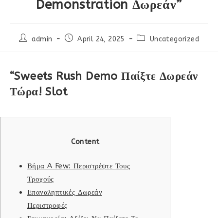
Demonstration Δωρεάν”
Post
Post
Post
admin
April 24, 2025
Uncategorized
author:
published:
category:
“Sweets Rush Demo Παίξτε Δωρεάν
Τώρα! Slot
Content
Βήμα A Few: Περιστρέψτε Τους
Τροχούς
Επαναληπτικές Δωρεάν
Περιστροφές