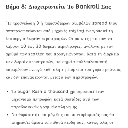
Βήμα 8: Διαχειριστείτε Το Bankroll Σας
“Η προσγείωση 3 ή περισσότερων συμβόλων spread (που
αντιπροσωπεύονται από μηχανές τσίχλας) ενεργοποιεί τη
λειτουργία δωρεάν περιστροφών. Οι παίκτες μπορούν να
λάβουν 10 έως 30 δωρεάν περιστροφές, ανάλογα με τον
αριθμό των scatter που προσγειώνονται. Κατά τη διάρκεια
των δωρεάν περιστροφών, τα σημεία πολλαπλασιαστή
παραμένουν ενεργά καθ’ όλη τη διάρκεια του γύρου μπόνους
και δεν επαναφέρονται μεταξύ των περιστροφών.
Το Sugar Rush a thousand χρησιμοποιεί έναν
μηχανισμό πληρωμών κατά συστάδες αντί των
παραδοσιακών γραμμών πληρωμής.
Να θυμάστε ότι το μέγεθος του πονταρίσματός σας θα
επηρεάσει άμεσα τα πιθανά κέρδη σας, καθώς όλες οι