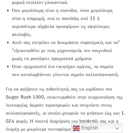
μερικά επιπλέον γλυκαντικά.
Όσο μεγαλύτερη είναι η συστάδα, τόσο μεγαλύτερη
είναι η πληρωμή, ενώ οι συστάδες από 15 ή
περισσότερα σύμβολα προσφέρουν τις υψηλότερες
απολαβές.
Αυτό σας επιτρέπει να δοκιμάσετε στρατηγικές και να”
“εξοικειωθείτε με τους μηχανισμούς του παιχνιδιού
χωρίς να ρισκάρετε πραγματικά χρήματα.
Όταν σχηματιστεί ένα νικητήριο σμήνος, τα σημεία
που καταλαμβάνουν γίνονται σημεία πολλαπλασιαστή.
Για να αυξήσετε τις πιθανότητές σας να κερδίσετε στο
Sugar Rush 1000, επικεντρωθείτε στην ενεργοποίηση της
λειτουργίας δωρεάν περιστροφών και στοχεύστε στους
πολλαπλασιαστές, οι οποίοι μπορούν να φτάσουν έως και 1.
024 φορές. Η συνετή διαχείριση του bankroll σας και η
English
έναρξη με μικρότερα πονταρίσματα μπορεί επίσης να