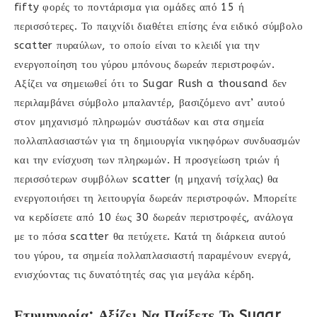
fifty φορές το ποντάρισμα για ομάδες από 15 ή
περισσότερες. Το παιχνίδι διαθέτει επίσης ένα ειδικό σύμβολο
scatter πυραύλων, το οποίο είναι το κλειδί για την
ενεργοποίηση του γύρου μπόνους δωρεάν περιστροφών.
Αξίζει να σημειωθεί ότι το Sugar Rush a thousand δεν
περιλαμβάνει σύμβολο μπαλαντέρ, βασιζόμενο αντ’ αυτού
στον μηχανισμό πληρωμών συστάδων και στα σημεία
πολλαπλασιαστών για τη δημιουργία νικηφόρων συνδυασμών
και την ενίσχυση των πληρωμών. Η προσγείωση τριών ή
περισσότερων συμβόλων scatter (η μηχανή τσίχλας) θα
ενεργοποιήσει τη λειτουργία δωρεάν περιστροφών. Μπορείτε
να κερδίσετε από 10 έως 30 δωρεάν περιστροφές, ανάλογα
με το πόσα scatter θα πετύχετε. Κατά τη διάρκεια αυτού
του γύρου, τα σημεία πολλαπλασιαστή παραμένουν ενεργά,
ενισχύοντας τις δυνατότητές σας για μεγάλα κέρδη.
Ετυμηγορία: Αξίζει Να Παίξετε Το Sugar