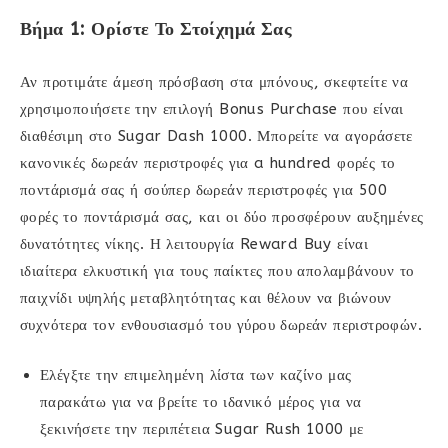
Βήμα 1: Ορίστε Το Στοίχημά Σας
Αν προτιμάτε άμεση πρόσβαση στα μπόνους, σκεφτείτε να
χρησιμοποιήσετε την επιλογή Bonus Purchase που είναι
διαθέσιμη στο Sugar Dash 1000. Μπορείτε να αγοράσετε
κανονικές δωρεάν περιστροφές για a hundred φορές το
ποντάρισμά σας ή σούπερ δωρεάν περιστροφές για 500
φορές το ποντάρισμά σας, και οι δύο προσφέρουν αυξημένες
δυνατότητες νίκης. Η λειτουργία Reward Buy είναι
ιδιαίτερα ελκυστική για τους παίκτες που απολαμβάνουν το
παιχνίδι υψηλής μεταβλητότητας και θέλουν να βιώνουν
συχνότερα τον ενθουσιασμό του γύρου δωρεάν περιστροφών.
Ελέγξτε την επιμελημένη λίστα των καζίνο μας
παρακάτω για να βρείτε το ιδανικό μέρος για να
ξεκινήσετε την περιπέτεια Sugar Rush 1000 με