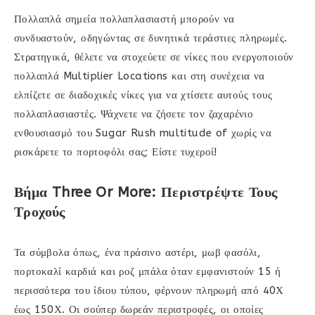
Πολλαπλά σημεία πολλαπλασιαστή μπορούν να
συνδυαστούν, οδηγώντας σε δυνητικά τεράστιες πληρωμές.
Στρατηγικά, θέλετε να στοχεύετε σε νίκες που ενεργοποιούν
πολλαπλά Multiplier Locations και στη συνέχεια να
ελπίζετε σε διαδοχικές νίκες για να χτίσετε αυτούς τους
πολλαπλασιαστές. Ψάχνετε να ζήσετε τον ζαχαρένιο
ενθουσιασμό του Sugar Rush multitude of χωρίς να
ρισκάρετε το πορτοφόλι σας; Είστε τυχεροί!
Βήμα Three Or More: Περιστρέψτε Τους
Τροχούς
Τα σύμβολα όπως, ένα πράσινο αστέρι, μωβ φασόλι,
πορτοκαλί καρδιά και ροζ μπάλα όταν εμφανιστούν 15 ή
περισσότερα του ίδιου τύπου, φέρνουν πληρωμή από 40Χ
έως 150Χ. Οι σούπερ δωρεάν περιστροφές, οι οποίες