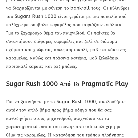
να διαχειρίζονται με σύνεση το bankroll τους. Οι κύλινδροι
του Sugars Rush 1000 είναι γεμάτοι με μια ποικιλία από
πολύχρωμα σύμβολα καραμέλας που ταιριάζουν απόλυτα”
“με το ζαχαρούχο θέμα του παιχνιδιού. Οι παίκτες θα
συναντήσουν διάφορες καραμέλες και ζελέ σε διάφορα
σχήματα και χρώματα, όπως πορτοκαλί, μοβ και κόκκινες
καραμέλες, καθώς και πράσινα αστέρια, μοβ ζελεδάκια,
πορτοκαλί καρδιές και ροζ μπάλες.
Sugar Rush 1000 Από Το Pragmatic Play
Για να ξεκινήσετε με το Sugar Rush 1000, ακολουθήστε
αυτόν τον απλό βήμα προς βήμα οδηγό που θα σας
καθοδηγήσει στους μηχανισμούς παιχνιδιού και τα
χαρακτηριστικά αυτού του συναρπαστικού κουλοχέρη με
θέμα τις καραμέλες. Η κατανόηση του τρόπου πλοήγησης