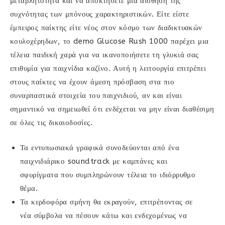
μεταβλητότητα και να αποκτήσετε μια αίσθηση της
συχνότητας των μπόνους χαρακτηριστικών. Είτε είστε
έμπειρος παίκτης είτε νέος στον κόσμο των διαδικτυακών
κουλοχέρηδων, το demo Glucose Rush 1000 παρέχει μια
τέλεια παιδική χαρά για να ικανοποιήσετε τη γλυκιά σας
επιθυμία για παιχνίδια καζίνο. Αυτή η λειτουργία επιτρέπει
στους παίκτες να έχουν άμεση πρόσβαση στα πιο
συναρπαστικά στοιχεία του παιχνιδιού, αν και είναι
σημαντικό να σημειωθεί ότι ενδέχεται να μην είναι διαθέσιμη
σε όλες τις δικαιοδοσίες.
Τα εντυπωσιακά γραφικά συνοδεύονται από ένα
παιχνιδιάρικο soundtrack με καμπάνες και
σφυρίγματα που συμπληρώνουν τέλεια το ιδιόρρυθμο
θέμα.
Τα κερδοφόρα σμήνη θα εκραγούν, επιτρέποντας σε
νέα σύμβολα να πέσουν κάτω και ενδεχομένως να