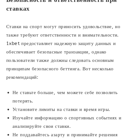
ставках
Ставки на спорт могут приносить удовольствие, но
также требуют ответственности и внимательности.
1xbet предоставляет надежную защиту данных и
обеспечивает безопасные транзакции, однако
пользователи также должны следовать основным
принципам безопасного беттинга. Вот несколько
рекомендаций:
Не ставьте больше, чем можете себе позволить
потерять.
Установите лимиты на ставки и время игры.
Изучайте информацию о спортивных событиях и
анализируйте свои ставки.
Не поддавайтесь азарту и принимайте решения