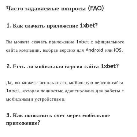
Часто задаваемые вопросы (FAQ)
1. Как скачать приложение 1xbet?
Вы можете скачать приложение 1xbet с официального
сайта компании, выбрав версию для Android или iOS.
2. Есть ли мобильная версия сайта 1xbet?
Да, вы можете использовать мобильную версию сайта
1xbet, которая полностью адаптирована для работы с
мобильными устройствами.
3. Как пополнить счет через мобильное
приложение?