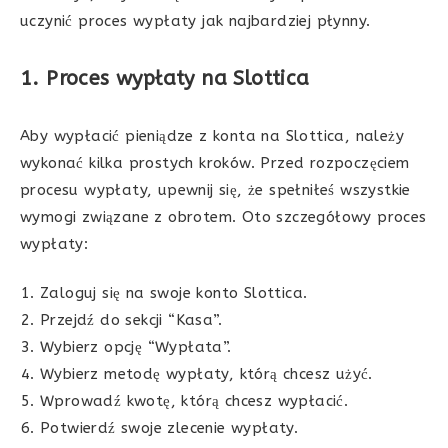
uczynić proces wypłaty jak najbardziej płynny.
1. Proces wypłaty na Slottica
Aby wypłacić pieniądze z konta na Slottica, należy
wykonać kilka prostych kroków. Przed rozpoczęciem
procesu wypłaty, upewnij się, że spełniłeś wszystkie
wymogi związane z obrotem. Oto szczegółowy proces
wypłaty:
Zaloguj się na swoje konto Slottica.
Przejdź do sekcji “Kasa”.
Wybierz opcję “Wypłata”.
Wybierz metodę wypłaty, którą chcesz użyć.
Wprowadź kwotę, którą chcesz wypłacić.
Potwierdź swoje zlecenie wypłaty.