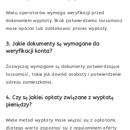
Wielu operatorów wymaga weryfikacji przed
dokonaniem wypłaty. Brak potwierdzenia tożsamości
może opóźnić lub zablokować proces wypłaty.
3. Jakie dokumenty są wymagane do
weryfikacji konta?
Zazwyczaj wymagane są dokumenty potwierdzające
tożsamość, takie jak dowód osobisty i potwierdzenie
adresu zamieszkania.
4. Czy są jakieś opłaty związane z wypłatą
pieniędzy?
Wiele metod wypłaty może wiązać się z opłatami,
dlatego warto zapoznać się z regulaminem oferty