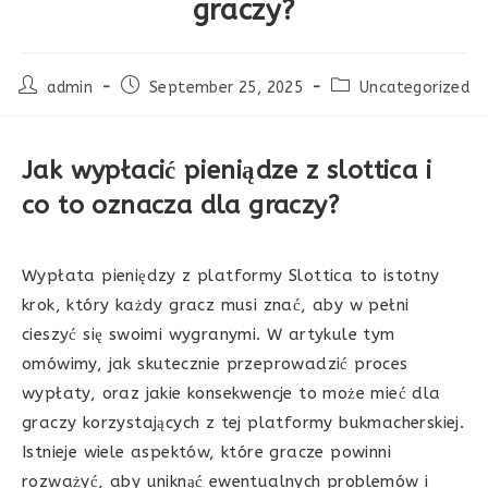
graczy?
Post
Post
Post
admin
September 25, 2025
Uncategorized
author:
published:
category:
Jak wypłacić pieniądze z slottica i
co to oznacza dla graczy?
Wypłata pieniędzy z platformy Slottica to istotny
krok, który każdy gracz musi znać, aby w pełni
cieszyć się swoimi wygranymi. W artykule tym
omówimy, jak skutecznie przeprowadzić proces
wypłaty, oraz jakie konsekwencje to może mieć dla
graczy korzystających z tej platformy bukmacherskiej.
Istnieje wiele aspektów, które gracze powinni
rozważyć, aby uniknąć ewentualnych problemów i