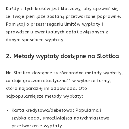
Każdy z tych kroków jest kluczowy, aby upewnić się,
że Twoje pieniądze zostaną przetworzone poprawnie.
Pamiętaj o przestrzeganiu limitów wypłaty i
sprawdzeniu ewentualnych opłat związanych z
danym sposobem wypłaty.
2. Metody wypłaty dostępne na Slottica
Na Slottica dostępne są różnorodne metody wypłaty,
co daje graczom elastyczność w wyborze formy,
która najbardziej im odpowiada. Oto
najpopularniejsze metody wypłaty:
Karta kredytowa/debetowa: Popularna i
szybka opcja, umożliwiająca natychmiastowe
przetworzenie wypłaty.