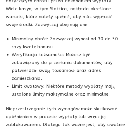
dotyczących obrotu przed dokonaniem wypłaty.
Wiele kasyn, w tym Slottica, nakłada określone
warunki, które należy spełnić, aby móc wypłacić
swoje środki. Zazwyczaj obejmują one:
Minimalny obrót: Zazwyczaj wynosi od 30 do 50
razy kwotę bonusu.
Weryfikacja tożsamości: Możesz być
zobowiązany do przesłania dokumentów, aby
potwierdzić swoją tożsamość oraz adres
zamieszkania.
Limit kwotowy: Niektóre metody wypłaty mają
ustalone limity maksymalne oraz minimalne.
Nieprzestrzeganie tych wymogów może skutkować
opóźnieniem w procesie wypłaty lub wręcz jej
zablokowaniem. Dlatego tak ważne jest, aby uważnie