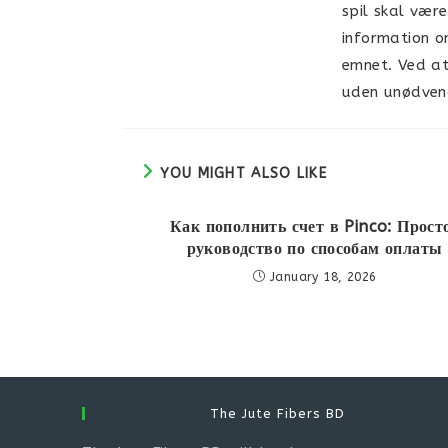
spil skal være
information o
emnet. Ved at
uden unødvend
YOU MIGHT ALSO LIKE
Как пополнить счет в Pinco: Прост
руководство по способам оплаты
January 18, 2026
The Jute Fibers BD