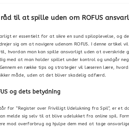
author:
published:
category:
 råd til at spille uden om ROFUS ansvarl
arligt er essentielt for at sikre en sund spiloplevelse, og 
drejer sig om at navigere udenom ROFUS. I denne artikel vil
 til, hvordan man kan spille ansvarligt uden at overskride 
ig med at man holder spillet under kontrol og undgår neg
 Gennem en række tips og strategier vil læseren lære, hvo
 sikker måde, uden at det bliver skadelig adfærd.
US og dets betydning
r for “Register over Frivilligt Udelukning fra Spil”, er et da
kan melde sig selv til at blive udelukket fra online spil. For
lere mod overforbrug og hjulpe dem med at tage ansvarlige