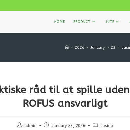
HOME
PRODUCT
JUTE
>
2026
>
January
>
23
>
casi
ktiske råd til at spille ude
ROFUS ansvarligt
Post
Post
Post
admin
January 23, 2026
casino