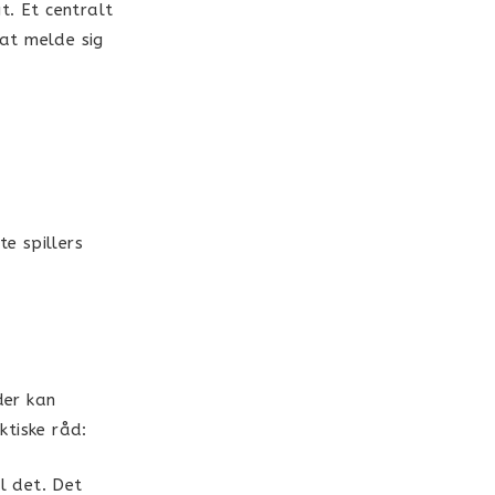
t. Et centralt
 at melde sig
e spillers
der kan
ktiske råd:
l det. Det