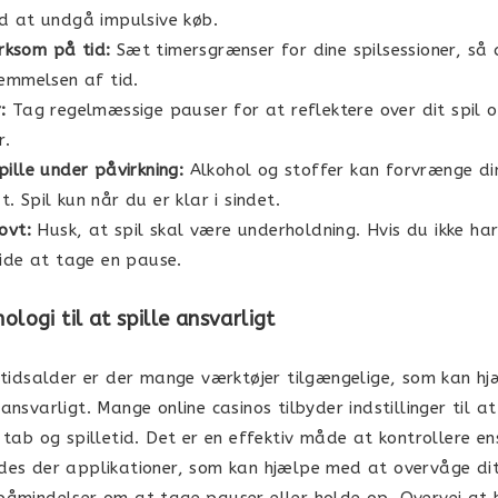
d at undgå impulsive køb.
ksom på tid:
Sæt timersgrænser for dine spilsessioner, så 
emmelsen af tid.
:
Tag regelmæssige pauser for at reflektere over dit spil o
r.
ille under påvirkning:
Alkohol og stoffer kan forvrænge di
 Spil kun når du er klar i sindet.
ovt:
Husk, at spil skal være underholdning. Hvis du ikke har
ide at tage en pause.
ologi til at spille ansvarligt
e tidsalder er der mange værktøjer tilgængelige, som kan hj
ansvarligt. Mange online casinos tilbyder indstillinger til 
 tab og spilletid. Det er en effektiv måde at kontrollere en
des der applikationer, som kan hjælpe med at overvåge dit
påmindelser om at tage pauser eller holde op. Overvej at 