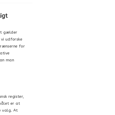
igt
det gælder
 vi udforske
grænserne for
ative
rdan man
nsk register,
målet er at
 valg. At