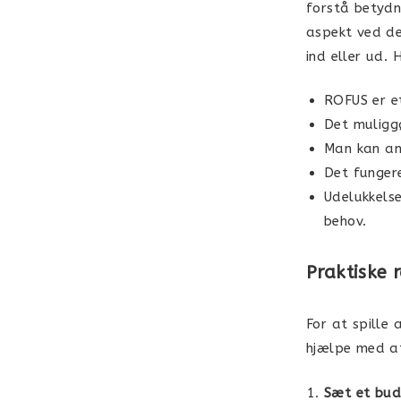
forstå betydn
aspekt ved det
ind eller ud. 
ROFUS er et
Det muliggø
Man kan an
Det fungere
Udelukkelse
behov.
Praktiske r
For at spille 
hjælpe med at
Sæt et bud