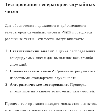
Тестирование генераторов случайных
чисел
Для обеспечения надежности и действенности
генераторов случайных чисел в Pinco проводятся
различные тесты. Эти тесты могут включать:
Статистический анализ:
Оценка распределения
генерируемых чисел для выявления каких-либо
аномалий.
Сравнительный анализ:
Сравнение результатов с
известными стандартами случайности.
Алгоритмическое тестирование:
Проверка
алгоритмов на наличие возможных уязвимостей.
Процесс тестирования находит множество аспектов,
которые могут повлиять на качество генерируемых