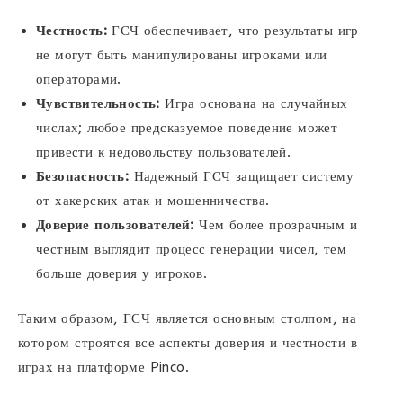
Честность:
ГСЧ обеспечивает, что результаты игр
не могут быть манипулированы игроками или
операторами.
Чувствительность:
Игра основана на случайных
числах; любое предсказуемое поведение может
привести к недовольству пользователей.
Безопасность:
Надежный ГСЧ защищает систему
от хакерских атак и мошенничества.
Доверие пользователей:
Чем более прозрачным и
честным выглядит процесс генерации чисел, тем
больше доверия у игроков.
Таким образом, ГСЧ является основным столпом, на
котором строятся все аспекты доверия и честности в
играх на платформе Pinco.