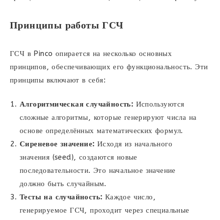
Принципы работы ГСЧ
ГСЧ в Pinco опирается на несколько основных
принципов, обеспечивающих его функциональность. Эти
принципы включают в себя:
Алгоритмическая случайность:
Используются
сложные алгоритмы, которые генерируют числа на
основе определённых математических формул.
Сиреневое значение:
Исходя из начального
значения (seed), создаются новые
последовательности. Это начальное значение
должно быть случайным.
Тесты на случайность:
Каждое число,
генерируемое ГСЧ, проходит через специальные