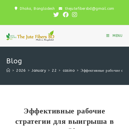
Skip
Dhaka, Bangladesh
thejutefibersbd@gmail.com
to
content
MENU
Blog
>
2026
>
January
>
22
>
casino
>
Эффективные рабочие стра
Эффективные рабочие
стратегии для выигрыша в