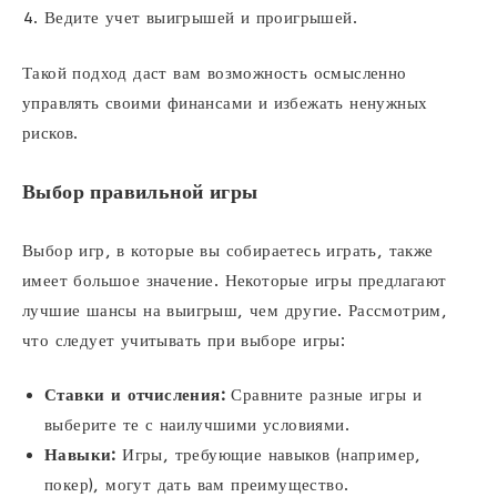
Ведите учет выигрышей и проигрышей.
Такой подход даст вам возможность осмысленно
управлять своими финансами и избежать ненужных
рисков.
Выбор правильной игры
Выбор игр, в которые вы собираетесь играть, также
имеет большое значение. Некоторые игры предлагают
лучшие шансы на выигрыш, чем другие. Рассмотрим,
что следует учитывать при выборе игры:
Ставки и отчисления:
Сравните разные игры и
выберите те с наилучшими условиями.
Навыки:
Игры, требующие навыков (например,
покер), могут дать вам преимущество.