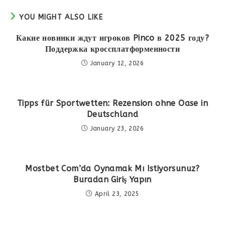
YOU MIGHT ALSO LIKE
Какие новинки ждут игроков Pinco в 2025 году?
Поддержка кроссплатформенности
January 12, 2026
Tipps für Sportwetten: Rezension ohne Oase in
Deutschland
January 23, 2026
Mostbet Com’da Oynamak Mı Istiyorsunuz?
Buradan Giriş Yapın
April 23, 2025