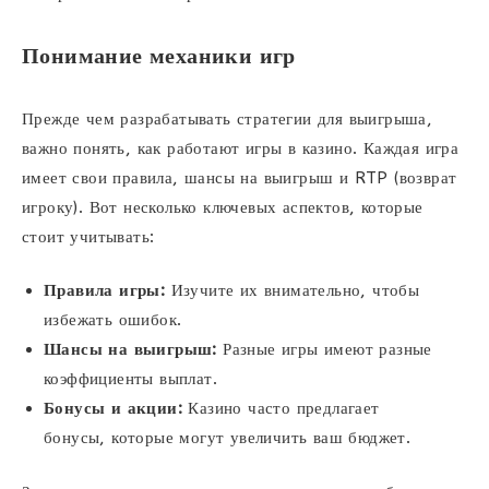
Понимание механики игр
Прежде чем разрабатывать стратегии для выигрыша,
важно понять, как работают игры в казино. Каждая игра
имеет свои правила, шансы на выигрыш и RTP (возврат
игроку). Вот несколько ключевых аспектов, которые
стоит учитывать:
Правила игры:
Изучите их внимательно, чтобы
избежать ошибок.
Шансы на выигрыш:
Разные игры имеют разные
коэффициенты выплат.
Бонусы и акции:
Казино часто предлагает
бонусы, которые могут увеличить ваш бюджет.