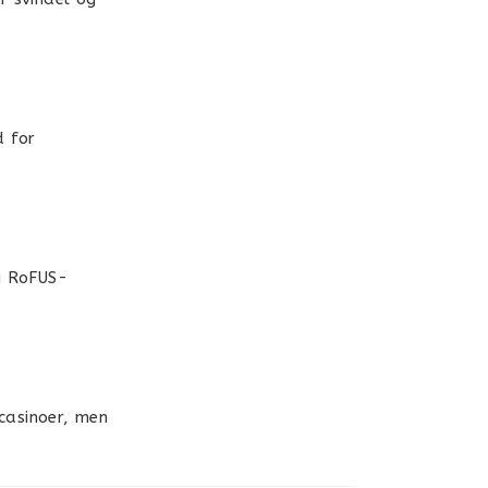
d for
 i RoFUS-
 casinoer, men