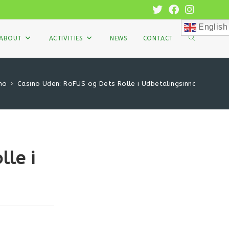
English
TOGGLE
ABOUT
ACTIVITIES
NEWS
CONTACT
WEBSITE
no
>
Casino Uden: RoFUS og Dets Rolle i Udbetalingsinnovation
SEARCH
le i