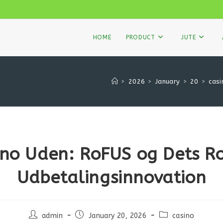
HOME
PRODUCT
JUTE
>
2026
>
January
>
20
>
casi
ino Uden: RoFUS og Dets Rol
Udbetalingsinnovation
Post
Post
Post
admin
January 20, 2026
casino