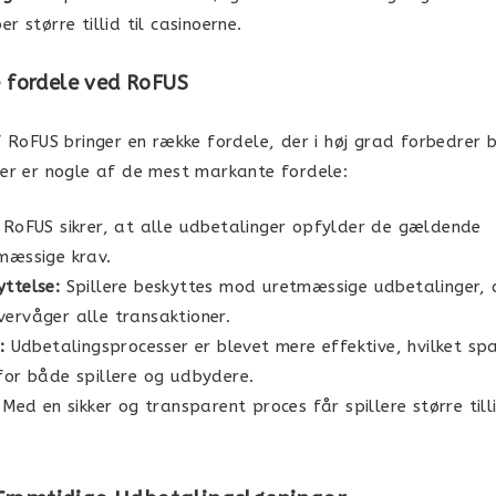
er større tillid til casinoerne.
e fordele ved RoFUS
f RoFUS bringer en række fordele, der i høj grad forbedrer 
er er nogle af de mest markante fordele:
RoFUS sikrer, at alle udbetalinger opfylder de gældende
mæssige krav.
ttelse:
Spillere beskyttes mod uretmæssige udbetalinger,
ervåger alle transaktioner.
:
Udbetalingsprocesser er blevet mere effektive, hvilket spa
for både spillere og udbydere.
Med en sikker og transparent proces får spillere større tilli