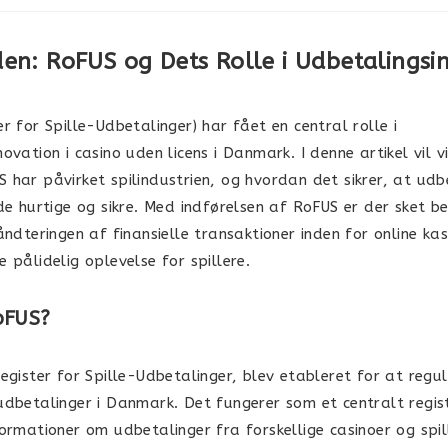
author:
published:
category:
en: RoFUS og Dets Rolle i Udbetalingsi
r for Spille-Udbetalinger) har fået en central rolle i
ovation i casino uden licens i Danmark. I denne artikel vil v
har påvirket spilindustrien, og hvordan det sikrer, at udbe
de hurtige og sikre. Med indførelsen af RoFUS er der sket b
åndteringen af finansielle transaktioner inden for online kasi
 pålidelig oplevelse for spillere.
oFUS?
egister for Spille-Udbetalinger, blev etableret for at regu
udbetalinger i Danmark. Det fungerer som et centralt regist
formationer om udbetalinger fra forskellige casinoer og spi