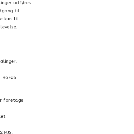
linger udføres
dgang til
e kun til
levelse.
alinger.
r, RoFUS
r foretage
ket
RoFUS,