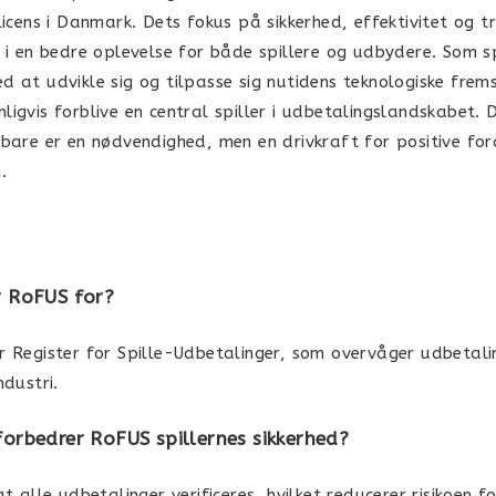
licens i Danmark. Dets fokus på sikkerhed, effektivitet og 
 i en bedre oplevelse for både spillere og udbydere. Som sp
 at udvikle sig og tilpasse sig nutidens teknologiske fremsk
igvis forblive en central spiller i udbetalingslandskabet. D
 bare er en nødvendighed, men en drivkraft for positive for
.
r RoFUS for?
r Register for Spille-Udbetalinger, som overvåger udbetali
ndustri.
orbedrer RoFUS spillernes sikkerhed?
at alle udbetalinger verificeres, hvilket reducerer risikoen f