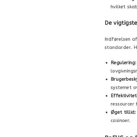
hvilket skab
De vigtigst
Indførelsen a
standarder. H
Regulering:
lovgivnings
Brugerbesky
systemet ov
Effektivitet
ressourcer 
Øget tillid:
casinoer.