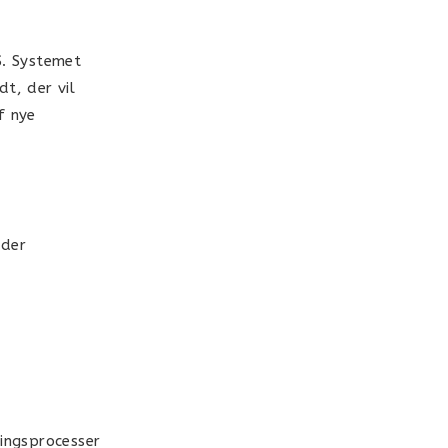
S. Systemet
t, der vil
f nye
 der
lingsprocesser