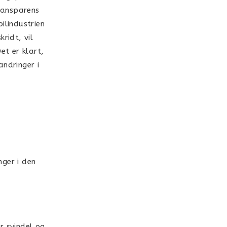
transparens
ilindustrien
ridt, vil
et er klart,
andringer i
nger i den
or svindel og