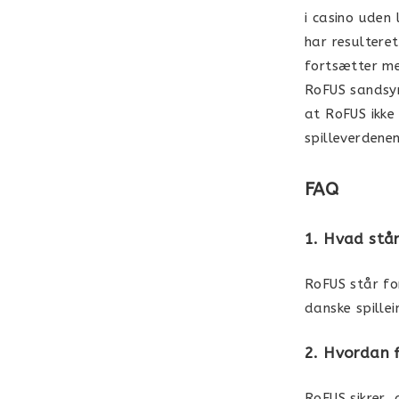
i casino uden 
har resulteret
fortsætter med
RoFUS sandsynl
at RoFUS ikke
spilleverdenen
FAQ
1. Hvad stå
RoFUS står fo
danske spillei
2. Hvordan f
RoFUS sikrer, 