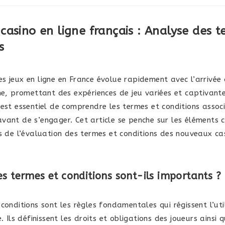
author:
published:
category:
asino en ligne français : Analyse des t
s
s jeux en ligne en France évolue rapidement avec l’arrivé
gne, promettant des expériences de jeu variées et captivante
 est essentiel de comprendre les termes et conditions associ
vant de s’engager. Cet article se penche sur les éléments 
s de l’évaluation des termes et conditions des nouveaux cas
es termes et conditions sont-ils importants ?
conditions sont les règles fondamentales qui régissent l’uti
e. Ils définissent les droits et obligations des joueurs ainsi