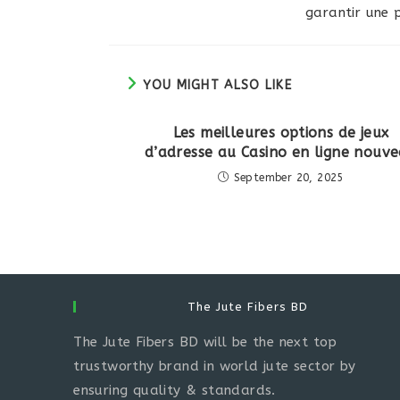
garantir une 
YOU MIGHT ALSO LIKE
Les meilleures options de jeux
d’adresse au Casino en ligne nouv
September 20, 2025
The Jute Fibers BD
The Jute Fibers BD will be the next top
trustworthy brand in world jute sector by
ensuring quality & standards.