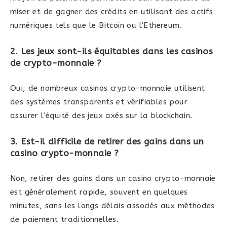
miser et de gagner des crédits en utilisant des actifs
numériques tels que le Bitcoin ou l’Ethereum.
2. Les jeux sont-ils équitables dans les casinos
de crypto-monnaie ?
Oui, de nombreux casinos crypto-monnaie utilisent
des systèmes transparents et vérifiables pour
assurer l’équité des jeux axés sur la blockchain.
3. Est-il difficile de retirer des gains dans un
casino crypto-monnaie ?
Non, retirer des gains dans un casino crypto-monnaie
est généralement rapide, souvent en quelques
minutes, sans les longs délais associés aux méthodes
de paiement traditionnelles.