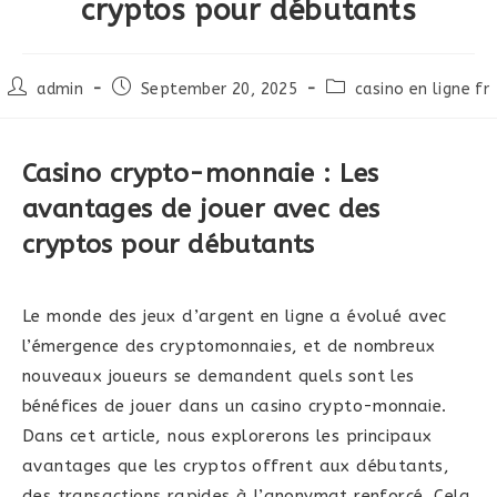
cryptos pour débutants
Post
Post
Post
admin
September 20, 2025
casino en ligne fr
author:
published:
category:
Casino crypto-monnaie : Les
avantages de jouer avec des
cryptos pour débutants
Le monde des jeux d’argent en ligne a évolué avec
l’émergence des cryptomonnaies, et de nombreux
nouveaux joueurs se demandent quels sont les
bénéfices de jouer dans un casino crypto-monnaie.
Dans cet article, nous explorerons les principaux
avantages que les cryptos offrent aux débutants,
des transactions rapides à l’anonymat renforcé. Cela