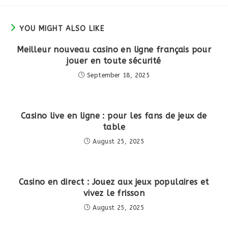
YOU MIGHT ALSO LIKE
Meilleur nouveau casino en ligne français pour
jouer en toute sécurité
September 18, 2025
Casino live en ligne : pour les fans de jeux de
table
August 25, 2025
Casino en direct : Jouez aux jeux populaires et
vivez le frisson
August 25, 2025