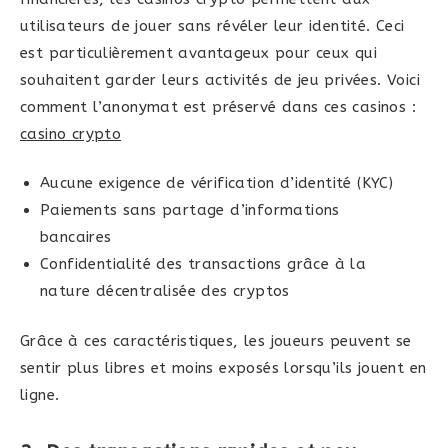
utilisateurs de jouer sans révéler leur identité. Ceci
est particulièrement avantageux pour ceux qui
souhaitent garder leurs activités de jeu privées. Voici
comment l’anonymat est préservé dans ces casinos :
casino crypto
Aucune exigence de vérification d’identité (KYC)
Paiements sans partage d’informations
bancaires
Confidentialité des transactions grâce à la
nature décentralisée des cryptos
Grâce à ces caractéristiques, les joueurs peuvent se
sentir plus libres et moins exposés lorsqu’ils jouent en
ligne.