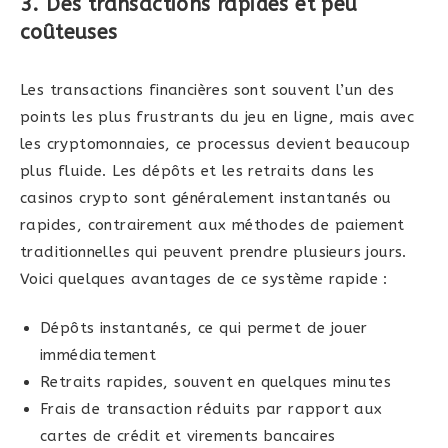
3. Des transactions rapides et peu
coûteuses
Les transactions financières sont souvent l’un des
points les plus frustrants du jeu en ligne, mais avec
les cryptomonnaies, ce processus devient beaucoup
plus fluide. Les dépôts et les retraits dans les
casinos crypto sont généralement instantanés ou
rapides, contrairement aux méthodes de paiement
traditionnelles qui peuvent prendre plusieurs jours.
Voici quelques avantages de ce système rapide :
Dépôts instantanés, ce qui permet de jouer
immédiatement
Retraits rapides, souvent en quelques minutes
Frais de transaction réduits par rapport aux
cartes de crédit et virements bancaires