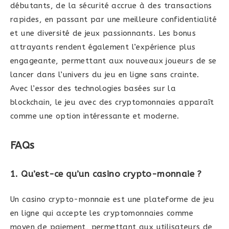
débutants, de la sécurité accrue à des transactions
rapides, en passant par une meilleure confidentialité
et une diversité de jeux passionnants. Les bonus
attrayants rendent également l’expérience plus
engageante, permettant aux nouveaux joueurs de se
lancer dans l’univers du jeu en ligne sans crainte.
Avec l’essor des technologies basées sur la
blockchain, le jeu avec des cryptomonnaies apparaît
comme une option intéressante et moderne.
FAQs
1. Qu’est-ce qu’un casino crypto-monnaie ?
Un casino crypto-monnaie est une plateforme de jeu
en ligne qui accepte les cryptomonnaies comme
moyen de paiement, permettant aux utilisateurs de