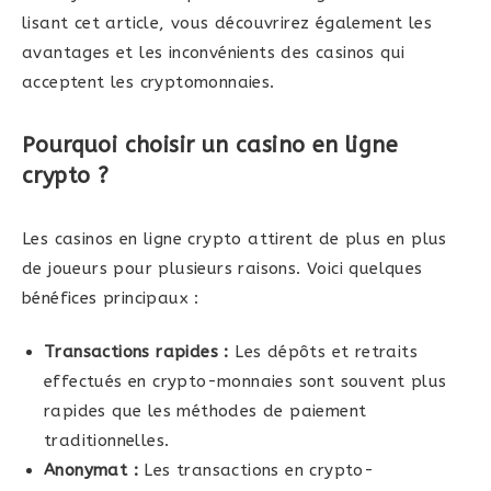
lisant cet article, vous découvrirez également les
avantages et les inconvénients des casinos qui
acceptent les cryptomonnaies.
Pourquoi choisir un casino en ligne
crypto ?
Les casinos en ligne crypto attirent de plus en plus
de joueurs pour plusieurs raisons. Voici quelques
bénéfices principaux :
Transactions rapides :
Les dépôts et retraits
effectués en crypto-monnaies sont souvent plus
rapides que les méthodes de paiement
traditionnelles.
Anonymat :
Les transactions en crypto-