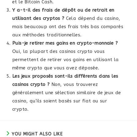
et le Bitcoin Cash.
Y a-t-il des frais de dépôt ou de retrait en
utilisant des cryptos ?
Cela dépend du casino,
mais beaucoup ont des frais très bas comparés
aux méthodes traditionnelles.
Puis-je retirer mes gains en crypto-monnaie ?
Oui, la plupart des casinos crypto vous
permettent de retirer vos gains en utilisant la
même crypto que vous avez déposée.
Les jeux proposés sont-ils différents dans les
casinos crypto ?
Non, vous trouverez
généralement une sélection similaire de jeux de
casino, qu’ils soient basés sur fiat ou sur
crypto.
YOU MIGHT ALSO LIKE