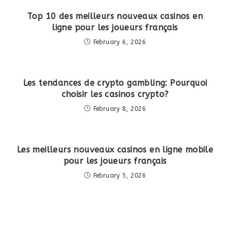
Top 10 des meilleurs nouveaux casinos en
ligne pour les joueurs français
February 6, 2026
Les tendances de crypto gambling: Pourquoi
choisir les casinos crypto?
February 8, 2026
Les meilleurs nouveaux casinos en ligne mobile
pour les joueurs français
February 5, 2026