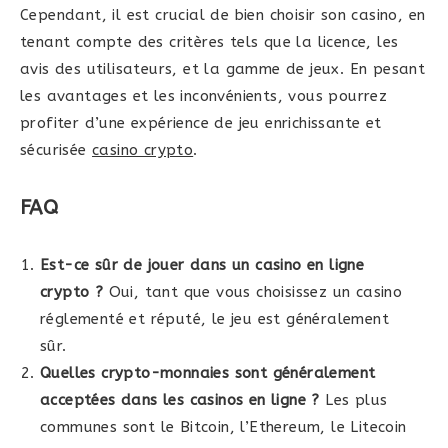
Cependant, il est crucial de bien choisir son casino, en
tenant compte des critères tels que la licence, les
avis des utilisateurs, et la gamme de jeux. En pesant
les avantages et les inconvénients, vous pourrez
profiter d’une expérience de jeu enrichissante et
sécurisée
casino crypto
.
FAQ
Est-ce sûr de jouer dans un casino en ligne
crypto ?
Oui, tant que vous choisissez un casino
réglementé et réputé, le jeu est généralement
sûr.
Quelles crypto-monnaies sont généralement
acceptées dans les casinos en ligne ?
Les plus
communes sont le Bitcoin, l’Ethereum, le Litecoin