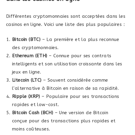
Différentes cryptomonnaies sont acceptées dans les
casinos en ligne. Voici une liste des plus populaires :
Bitcoin (BTC)
– La première et la plus reconnue
des cryptomonnaies.
Ethereum (ETH)
– Connue pour ses contrats
intelligents et son utilisation croissante dans les
jeux en ligne.
Litecoin (LTC)
– Souvent considérée comme
l’alternative à Bitcoin en raison de sa rapidité.
Ripple (XRP)
– Populaire pour ses transactions
rapides et low-cost.
Bitcoin Cash (BCH)
– Une version de Bitcoin
conçue pour des transactions plus rapides et
moins coûteuses.