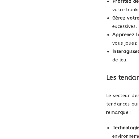
Profitez de
votre bankr
Gérez votr
excessives.
Apprenez le
vous jouez 
Interagisse
de jeu.
Les tendan
Le secteur de
tendances qui 
remarque :
Technologie
environnem