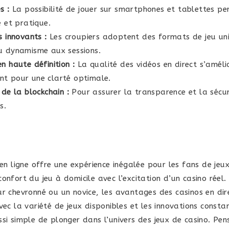
s :
La possibilité de jouer sur smartphones et tablettes p
e et pratique.
s innovants :
Les croupiers adoptent des formats de jeu un
u dynamisme aux sessions.
n haute définition :
La qualité des vidéos en direct s’améli
t pour une clarté optimale.
 de la blockchain :
Pour assurer la transparence et la sécur
s.
 en ligne offre une expérience inégalée pour les fans de jeu
onfort du jeu à domicile avec l’excitation d’un casino réel
ur chevronné ou un novice, les avantages des casinos en dir
vec la variété de jeux disponibles et les innovations constan
si simple de plonger dans l’univers des jeux de casino. Pen