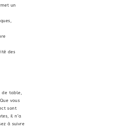
ermet un
iques,
ore
ité des
x de table,
. Que vous
ect sont
tes, il n’a
sez à suivre