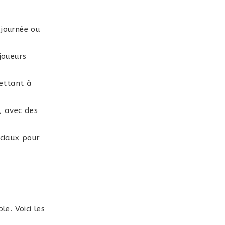
 journée ou
 joueurs
ettant à
l, avec des
ciaux pour
le. Voici les