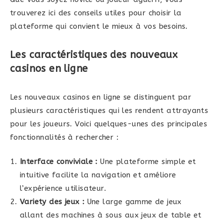
trouverez ici des conseils utiles pour choisir la
plateforme qui convient le mieux à vos besoins.
Les caractéristiques des nouveaux
casinos en ligne
Les nouveaux casinos en ligne se distinguent par
plusieurs caractéristiques qui les rendent attrayants
pour les joueurs. Voici quelques-unes des principales
fonctionnalités à rechercher :
Interface conviviale :
Une plateforme simple et
intuitive facilite la navigation et améliore
l’expérience utilisateur.
Variety des jeux :
Une large gamme de jeux
allant des machines à sous aux jeux de table et