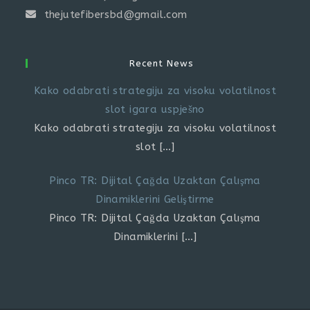
thejutefibersbd@gmail.com
Recent News
Kako odabrati strategiju za visoku volatilnost
slot igara uspješno
Kako odabrati strategiju za visoku volatilnost
slot
[…]
Pinco TR: Dijital Çağda Uzaktan Çalışma
Dinamiklerini Geliştirme
Pinco TR: Dijital Çağda Uzaktan Çalışma
Dinamiklerini
[…]