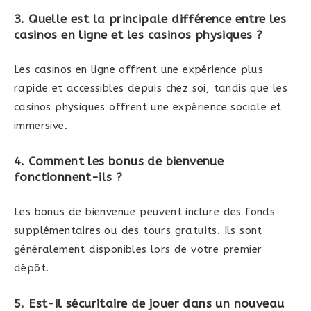
3. Quelle est la principale différence entre les
casinos en ligne et les casinos physiques ?
Les casinos en ligne offrent une expérience plus
rapide et accessibles depuis chez soi, tandis que les
casinos physiques offrent une expérience sociale et
immersive.
4. Comment les bonus de bienvenue
fonctionnent-ils ?
Les bonus de bienvenue peuvent inclure des fonds
supplémentaires ou des tours gratuits. Ils sont
généralement disponibles lors de votre premier
dépôt.
5. Est-il sécuritaire de jouer dans un nouveau