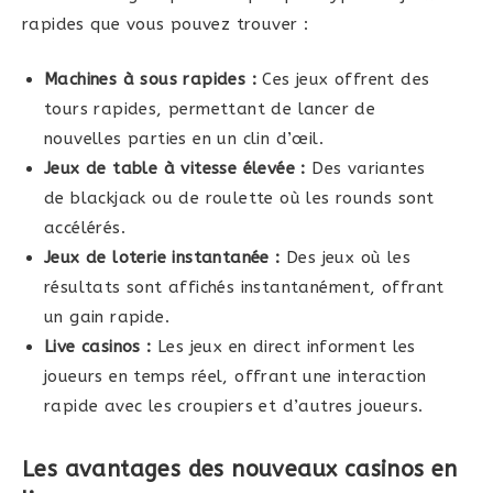
rapides que vous pouvez trouver :
Machines à sous rapides :
Ces jeux offrent des
tours rapides, permettant de lancer de
nouvelles parties en un clin d’œil.
Jeux de table à vitesse élevée :
Des variantes
de blackjack ou de roulette où les rounds sont
accélérés.
Jeux de loterie instantanée :
Des jeux où les
résultats sont affichés instantanément, offrant
un gain rapide.
Live casinos :
Les jeux en direct informent les
joueurs en temps réel, offrant une interaction
rapide avec les croupiers et d’autres joueurs.
Les avantages des nouveaux casinos en