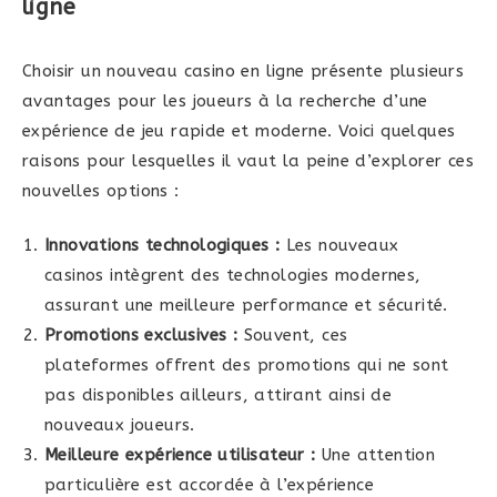
ligne
Choisir un nouveau casino en ligne présente plusieurs
avantages pour les joueurs à la recherche d’une
expérience de jeu rapide et moderne. Voici quelques
raisons pour lesquelles il vaut la peine d’explorer ces
nouvelles options :
Innovations technologiques :
Les nouveaux
casinos intègrent des technologies modernes,
assurant une meilleure performance et sécurité.
Promotions exclusives :
Souvent, ces
plateformes offrent des promotions qui ne sont
pas disponibles ailleurs, attirant ainsi de
nouveaux joueurs.
Meilleure expérience utilisateur :
Une attention
particulière est accordée à l’expérience