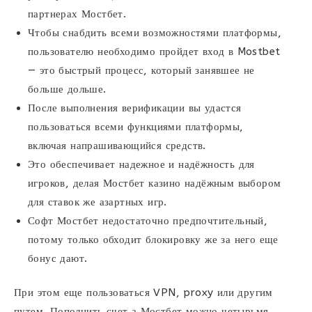
партнерах Мостбет.
Чтобы снабдить всеми возможностями платформы,
пользователю необходимо пройдет вход в Mostbet
— это быстрый процесс, который занявшее не
больше дольше.
После выполнения верификации вы удастся
пользоваться всеми функциями платформы,
включая напрашивающийся средств.
Это обеспечивает надежное и надёжность для
игроков, делая Мостбет казино надёжным выбором
для ставок же азартных игр.
Софт Мостбет недостаточно предпочтительный,
потому только обходит блокировку же за него еще
бонус дают.
При этом еще пользоваться VPN, proxy или другим
путем. Пополнить счет а Мостбет можно четырьмя