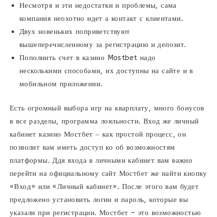
Несмотря и эти недостатки и проблемы, сама
компания неохотно идет а контакт с клиентами.
Двух новеньких поприветствуют
вышеперечисленному за регистрацию и депозит.
Пополнить счет в казино Mostbet надо
несколькими способами, их доступны на сайте и в
мобильном приложении.
Есть огромный выбора игр на кварплату, много бонусов
в все разделы, программа лояльности. Вход же личный
кабинет казино Мостбет ‒ как простой процесс, он
позволит вам иметь доступ ко об возможностям
платформы. Ддя входа в личными кабинет вам важно
перейти на официальному сайт Мостбет же найти кнопку
«Вход» или «Личный кабинет». После этого вам будет
предложено установить логин и пароль, которые вы
указали при регистрации. Мостбет – это возможностью