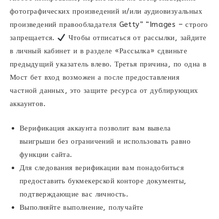
фотографических произведений и/или аудиовизуальных
произведений правообладателя Getty” “Images – строго
запрещается.
Чтобы отписаться от рассылки, зайдите
в личный кабинет и в разделе «Рассылка» сдвиньте
предыдущий указатель влево. Третья причина, по одна в
Мост бет вход возможен а после предоставления
частной данных, это защите ресурса от дублирующих
аккаунтов.
Верификация аккаунта позволит вам вывела
выигрыши без ограничений и использовать равно
функции сайта.
Для следования верификации вам понадобиться
предоставить букмекерской конторе документы,
подтверждающие вас личность.
Выполняйте выполнение, получайте