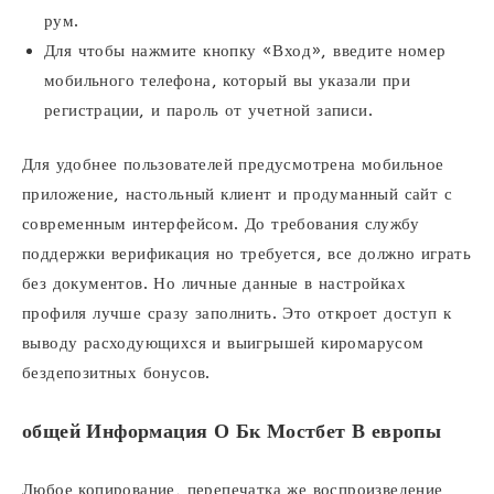
рум.
Для чтобы нажмите кнопку «Вход», введите номер
мобильного телефона, который вы указали при
регистрации, и пароль от учетной записи.
Для удобнее пользователей предусмотрена мобильное
приложение, настольный клиент и продуманный сайт с
современным интерфейсом. До требования службу
поддержки верификация но требуется, все должно играть
без документов. Но личные данные в настройках
профиля лучше сразу заполнить. Это откроет доступ к
выводу расходующихся и выигрышей киромарусом
бездепозитных бонусов.
общей Информация О Бк Мостбет В европы
Любое копирование, перепечатка же воспроизведение