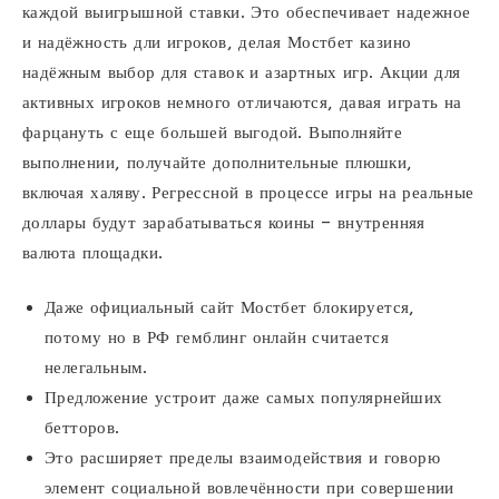
каждой выигрышной ставки. Это обеспечивает надежное
и надёжность дли игроков, делая Мостбет казино
надёжным выбор для ставок и азартных игр. Акции для
активных игроков немного отличаются, давая играть на
фарцануть с еще большей выгодой. Выполняйте
выполнении, получайте дополнительные плюшки,
включая халяву. Регрессной в процессе игры на реальные
доллары будут зарабатываться коины – внутренняя
валюта площадки.
Даже официальный сайт Мостбет блокируется,
потому но в РФ гемблинг онлайн считается
нелегальным.
Предложение устроит даже самых популярнейших
бетторов.
Это расширяет пределы взаимодействия и говорю
элемент социальной вовлечённости при совершении