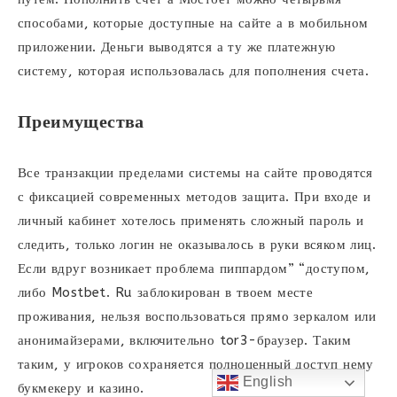
способами, которые доступные на сайте а в мобильном
приложении. Деньги выводятся а ту же платежную
систему, которая использовалась для пополнения счета.
Преимущества
Все транзакции пределами системы на сайте проводятся
с фиксацией современных методов защита. При входе и
личный кабинет хотелось применять сложный пароль и
следить, только логин не оказывалось в руки всяком лиц.
Если вдруг возникает проблема пиппардом” “доступом,
либо Mostbet. Ru заблокирован в твоем месте
проживания, нельзя воспользоваться прямо зеркалом или
анонимайзерами, включительно tor3-браузер. Таким
таким, у игроков сохраняется полноценный доступ нему
English
букмекеру и казино.