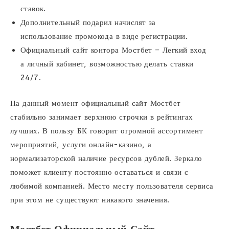
ставок.
Дополнительный подарил начислят за
использование промокода в виде регистрации.
Официальный сайт контора Мостбет – Легкий вход
а личный кабинет, возможностью делать ставки
24/7.
На данный момент официальный сайт Мостбет
стабильно занимает верхнюю строчки в рейтингах
лучших. В пользу БК говорит огромной ассортимент
мероприятий, услуги онлайн-казино, а
нормализаторской наличие ресурсов дублей. Зеркало
поможет клиенту постоянно оставаться и связи с
любимой компанией. Место месту пользователя сервиса
при этом не существуют никакого значения.