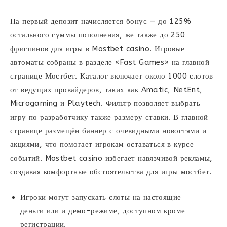
На первый депозит начисляется бонус — до 125%
остального суммы пополнения, же также до 250
фриспинов для игры в Mostbet casino. Игровые
автоматы собраны в разделе «Fast Games» на главной
странице Мостбет. Каталог включает около 1000 слотов
от ведущих провайдеров, таких как Amatic, NetEnt,
Microgaming и Playtech. Фильтр позволяет выбрать
игру по разработчику также размеру ставки. В главной
странице размещён баннер с очевидными новостями и
акциями, что помогает игрокам оставаться в курсе
событий. Mostbet casino избегает навязчивой рекламы,
создавая комфортные обстоятельства для игры
мостбет
.
Игроки могут запускать слоты на настоящие
деньги или и демо-режиме, доступном кроме
регистрации.