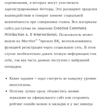
соревнования, в которых могут участвовать
зарегистрированные бетторы. Это расширяет пределов
взаимодействия и говорит элемент социальной
вовлечённости при совершении ставок. Все материалы
сайта доступны по лицензии Creative Commons
Attribution 4. 0 International. Пользователь может
вошли на Мостбет” “прошло ВК, воспользовавшись
функцией регистрации через социальную сеть. В этом
случае необязательно давать полную информацию том
себе, так как часть данных поступлю с выбранной
площадки.
Какие задания – надо смотреть ко каждому уровню
многоэтапна.
Поэтому лучше сразу обзавестись моими
зеркалами на официального сайт или сохранить
рейтинг онлайн казино в закладки и у вас никогда