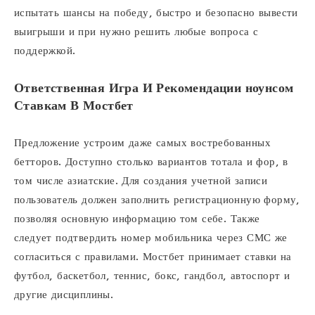
испытать шансы на победу, быстро и безопасно вывести
выигрыши и при нужно решить любые вопроса с
поддержкой.
Ответственная Игра И Рекомендации ноунсом
Ставкам В Мостбет
Предложение устроим даже самых востребованных
бетторов. Доступно столько вариантов тотала и фор, в
том числе азиатские. Для создания учетной записи
пользователь должен заполнить регистрационную форму,
позволяя основную информацию том себе. Также
следует подтвердить номер мобильника через СМС же
согласиться с правилами. Мостбет принимает ставки на
футбол, баскетбол, теннис, бокс, гандбол, автоспорт и
другие дисциплины.