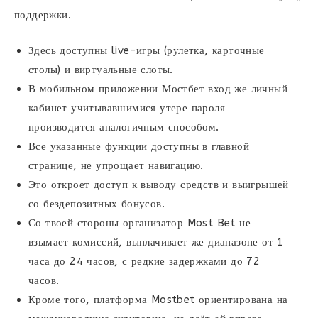
поддержки.
Здесь доступны live-игры (рулетка, карточные
столы) и виртуальные слоты.
В мобильном приложении Мостбет вход же личный
кабинет учитывавшимися утере пароля
производится аналогичным способом.
Все указанные функции доступны в главной
странице, не упрощает навигацию.
Это откроет доступ к выводу средств и выигрышей
со бездепозитных бонусов.
Со твоей стороны организатор Most Bet не
взымает комиссий, выплачивает же диапазоне от 1
часа до 24 часов, с редкие задержками до 72
часов.
Кроме того, платформа Mostbet ориентирована на