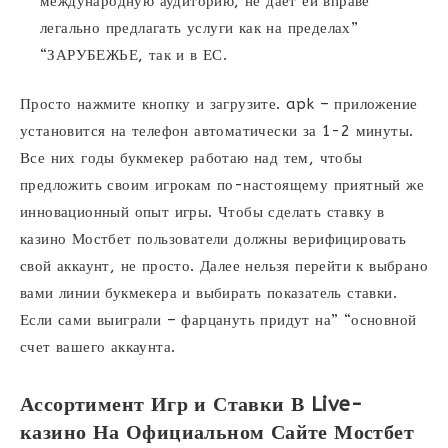
международную аудиторию, не даёт ей вправе
легально предлагать услуги как на пределах”
“ЗАРУБЕЖЬЕ, так и в ЕС.
Просто нажмите кнопку и загрузите. apk – приложение
установится на телефон автоматически за 1-2 минуты.
Все них годы букмекер работаю над тем, чтобы
предложить своим игрокам по-настоящему приятный же
инновационный опыт игры. Чтобы сделать ставку в
казино Мостбет пользователи должны верифицировать
свой аккаунт, не просто. Далее нельзя перейти к выбрано
вами линии букмекера и выбирать показатель ставки.
Если сами выиграли – фарцануть придут на” “основной
счет вашего аккаунта.
Ассортимент Игр и Ставки В Live-
казино На Официальном Сайте Мостбет