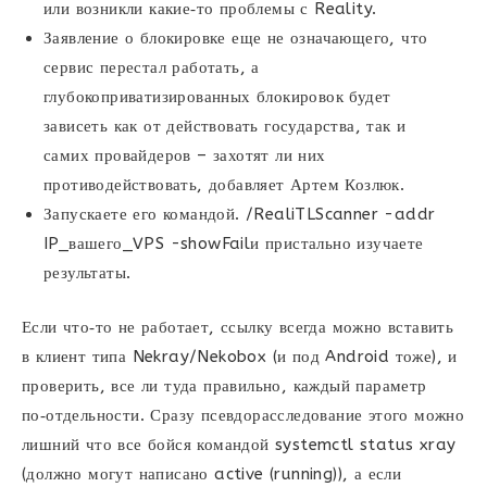
или возникли какие‑то проблемы с Reality.
Заявление о блокировке еще не означающего, что
сервис перестал работать, а
глубокоприватизированных блокировок будет
зависеть как от действовать государства, так и
самих провайдеров – захотят ли них
противодействовать, добавляет Артем Козлюк.
Запускаете его командой. /RealiTLScanner -addr
IP_вашего_VPS -showFailи пристально изучаете
результаты.
Если что‑то не работает, ссылку всегда можно вставить
в клиент типа Nekray/Nekobox (и под Android тоже), и
проверить, все ли туда правильно, каждый параметр
по‑отдельности. Сразу псевдорасследование этого можно
лишний что все бойся командой systemctl status xray
(должно могут написано active (running)), а если