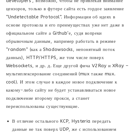
developers”, возможно, чтобы не привлекая внимание
цензоров, только в футере сайта есть гордое заявление
“Undetectable Protocol”. Информации об идеях в
основе протокола и его преимуществах уже нет даже в
официальном сайте а Github’е, судя вопреки
обрывочным данным, например работать в режиме
“random” (как а Shadowsocks, непонятный поток
данных), HTTP/HTTPS, же том числе поверх
Websockets, и др. д. Еще другой фича V2Ray и XRay –
мультиплексирование соединений (mux также mux.
cool). И этом случае в каждое новое подключение к
какому-либо сайту не будет устанавливаться новое
подключение второму прокси, а станет
переиспользованы существующие.
В отличие остального KCP, Hysteria передать
данные не так поверх UDP, же с использованием