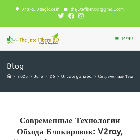
Skip
Dhaka, Bangladesh
thejutefibersbd@gmail.com
to
content
MENU
Blog
>
2025
>
June
>
26
>
Uncategorized
>
Современные Техноло
Современные Технологии
Обхода Блокировок: V2ray,