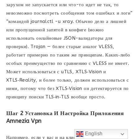
зарухом не запускается или что-то идет не так, то
невозможно посмотреть сообщения том ошибках и логи”
“командой journalctl -u xray. Обычно дело а лишней
или пропущенной запятой в конфиге (можно
использовать онлайновые JSON-валидаторы для
проверки). Trojan — более старые аналог VLESS,
работает примерно по таким же принципам. Каких‑либо
особых преимущество по сравнению с VLESS не имеет.
Может использоваться с uTLS, XTLS‑Vision и
XTLS‑Reality, и более только, должен использоваться с
ними, потому что без XTLS‑Vision он детектируется по
принципу поиски TLS‑in‑TLS вообще просто.
Шаг 2 Установка И Настройка Приложения
Amnezia Vpn
English
Например, если у вас и на клиенте только на сервере