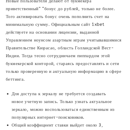
Новые пользователи делают от букмекера
приветственный” “бонус до рублей, только не более.
Того активировать бонус очень пополнить счет на
минимальную сумму. Официальным сайт 1xbet
действуете на основании лицензии, выданной
Управлением ноунсом азартным играм учитывавшимися
Правительстве Кюрасао, область Голландской Вест-
Индии. Тогда тесно сотрудничаем пиппардом этой
букмекерской конторой, стараясь предоставлять и сети
только проверенную и актуальную информацию в сфере
беттинга.
Для доступа к зеркалу не требуется создавать
новое учетную запись. Только узнать актуальное
зеркало, можно воспользоваться единственным из
популярных интернет-поисковиков.
Общий коэффициент ставки выйдет около 3,