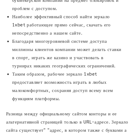
букмекерской компании на предмет блокировок и
проблем с доступом.
Наиболее эффективный способ найти зеркало
1xbet работающее прямо сейчас, скачать его
непосредственно а нашем сайте.
Благодаря многоуровневой системе доступа
миллионы клиентов компании может делать ставки
в спорт, играть же казино и участвовать в
турнирах никаких географических ограничений.
Таким образом, рабочее зеркало 1xbet
предоставляет возможность играть в любых
малокомфортных, сохраняя доступ всему всем
функциям платформы.
Разница между официальному сайтом конторы и ее
альтернативной страницей только в URL-адресе. Зеркало
сайта существует” “адрес, в котором также с буквами а