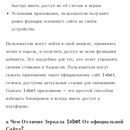
быстро иметь доступ ко об слотам и играм.
Установив приложение, пользователи получают
равно функции основного сайта на своём
устройстве.
Пользователи могут войти в свой аккаунт, применять
логин и пароль, и получить доступ ко всем функциям
кабинета. Это поудобнее для тех, кто хочет управлять
своими ставками и балансом. Пользователи могут
скачать приложение через официальному сайт 1xbet,
соленск доступны актуальные ссылки для скачивания.
Скачать 1xbet приложение — это простой способом
избежать блокировок и всегда иметь доступ к
платформе.
а Чем Отличие Зеркала 1xbet От официальной
Сайта?