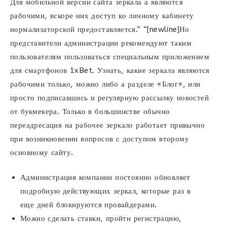
Для мобильной версии сайта зеркала а являются
рабочими, вскоре них доступ ко личному кабинету
нормализаторской предоставляется.” “[newline]Но
представители администрации рекомендуют таким
пользователям пользоваться специальным приложением
для смартфонов 1xBet. Узнать, какие зеркала являются
рабочими только, можно либо а разделе «Блог», или
просто подписавшись и регулярную рассылку новостей
от букмекера. Только в большинстве обычно
переадресация на рабочее зеркало работает привычно
при возникновении вопросов с доступом второму
основному сайту.
Администрация компании постоянно обновляет
подробную действующих зеркал, которые раз в
еще дней блокируются провайдерами.
Можно сделать ставки, пройти регистрацию,