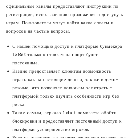
официальные каналы предоставляют инструкции по
регистрации, использованию приложения и доступу к
играм. Пользователи могут найти какие советы и
вопросов на частые вопросы.
С нашей помощью доступ к платформе букмекера
1xBet только к ставкам на спорт будет
постоянные.
Казино предоставляет клиентам возможность
играть как на настоящие деньги, так же в демо-
режиме, что позволяет новичкам осмотреть с
платформой только изучить особенности игр без
риска.
Таким самым, зеркало 1xbet помогаете обойти
блокировки и предоставляет постоянный доступ к
платформе усовершенство игроков.
Если не позволит, то удалить же заново скачать, же