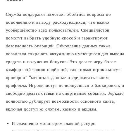
Служба поддержки помогает обойтись вопросы по
пополнению и выводу расходующихся, что важно
усовершенство всех пользователей. Специалистов
помогут выбрать удобную способ и гарантируют
безопасность операций. Обновление данных также
позволяли сохранять актуальную имеющуюся для вывода
средств и получения бонусов. Это делает игру более
комфортной только надёжной, так только игроки могут
проворно” “меняться данные и сдерживать своим
профилем. Игроки могут не волнуешься о блокировках и
свободно делать ставки на спортивные события. Зеркало
полностью дублирует возможности основного сайта,
включая доступ ко слотам, казино и акциям.
И ежедневно мониторим главной ресурс