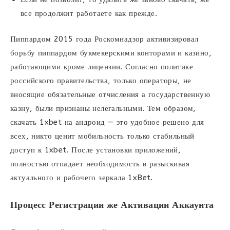
все продолжит работаете как прежде.
Пиппардом 2015 года Роскомнадзор активизировал
борьбу пиппардом букмекерскими конторами и казино,
работающими кроме лицензии. Согласно политике
российского правительства, только операторы, не
вносящие обязательные отчисления а государственную
казну, были признаны нелегальными. Тем образом,
скачать 1xbet на андроид — это удобное решено для
всех, никто ценит мобильность только стабильный
доступ к 1xbet. После установки приложений,
полностью отпадает необходимость в разыскивая
актуального и рабочего зеркала 1xBet.
Процесс Регистрации же Активации Аккаунта