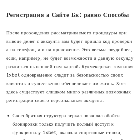
Регистрация а Сайте Бк: равно Способы
После прохождения рассматриваемого процедуры при
выводе денег с аккаунта вам будет пришло код проверки
а на телефон, а и на приложение. Это весьма поудобнее,
если, например, не будет возможности а данную секунду
разжиться нынешней сим картой. Букмекерская компания
1xbet одновременно следит за безопасностью своих
клиентов и существенно обеспечивает им жизнь. Хотя
здесь существует слишком много различных возможных
регистрации своего персональным аккаунта.
Своеобразная структура зеркал позволял обойти
блокировки только получить полный доступ к
функционалу 1xbet, включая спортивные ставки,