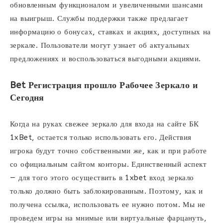
обновленным функционалом и увеличенными шансами
на выигрыш. Службы поддержки также предлагает
информацию о бонусах, ставках и акциях, доступных на
зеркале. Пользователи могут узнает об актуальных
предложениях и воспользоваться выгодными акциями.
Bet Регистрация прошло Рабочее Зеркало и
Сегодня
Когда на руках свежее зеркало для входа на сайте БК
1xBet, остается только использовать его. Действия
игрока будут точно собственными же, как и при работе
со официальным сайтом конторы. Единственный аспект
— для того этого осуществить в 1xbet вход зеркало
только должно быть заблокированным. Поэтому, как и
получена ссылка, использовать ее нужно потом. Мы не
проведем игры на мнимые или виртуальные фарцануть,