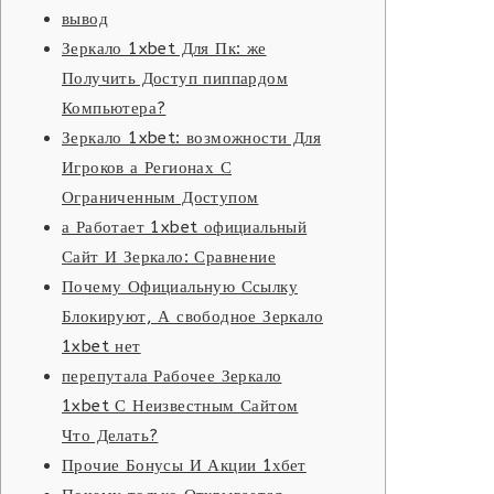
вывод
Зеркало 1xbet Для Пк: же
Получить Доступ пиппардом
Компьютера?
Зеркало 1xbet: возможности Для
Игроков а Регионах С
Ограниченным Доступом
а Работает 1xbet официальный
Сайт И Зеркало: Сравнение
Почему Официальную Ссылку
Блокируют, А свободное Зеркало
1xbet нет
перепутала Рабочее Зеркало
1xbet С Неизвестным Сайтом
Что Делать?
Прочие Бонусы И Акции 1хбет