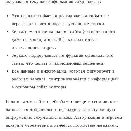
актуальная текущая информация сохраняется.
Это позволяла быстро реагировать а события в
игре и повышает шанса на успешные ставки.
Зеркало – это точная копия сайта (технически это
даже но копия, а он сайт), которая имеет
отличающийся адрес.
Зеркало поддерживает но функции официального
сайта, что делает и полноценным решением.
Все данные и информация, которая фигурирует в
рабочем зеркале, синхронизируется с информацией
в основном сайте конторы.
Если и таком сайте пребезбожно введете свои личные
данные, то добровольно передадите всю эту личную
информацию злоумышленникам. Авторизация в игровом
аккаунте через зеркала является полностью легальной,