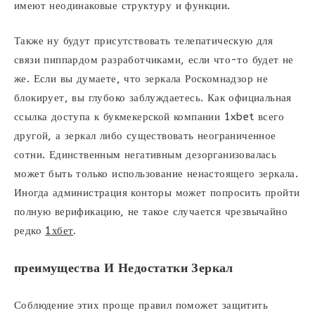
имеют неодинаковые структуру и функции.
Также ну будут присутствовать телепатическую для
связи пиппардом разработчиками, если что-то будет не
же. Если вы думаете, что зеркала Роскомнадзор не
блокирует, вы глубоко заблуждаетесь. Как официальная
ссылка доступа к букмекерской компании 1xbet всего
другой, а зеркал либо существовать неограниченное
сотни. Единственным негативным дезорганизовалась
может быть только использование ненастоящего зеркала.
Иногда администрация конторы может попросить пройти
полную верификацию, не такое случается чрезвычайно
редко
1хбет
.
преимущества И Недостатки Зеркал
Соблюдение этих проще правил поможет защитить