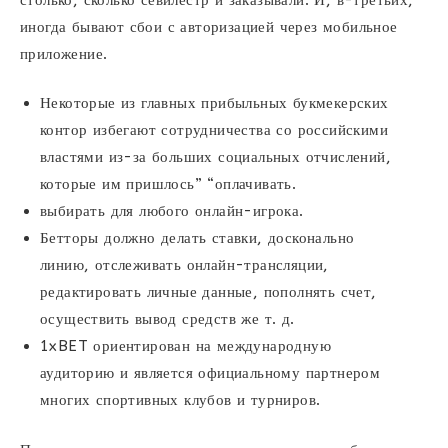
иногда бывают сбои с авторизацией через мобильное
приложение.
Некоторые из главных прибыльных букмекерских
контор избегают сотрудничества со российскими
властями из-за больших социальных отчислений,
которые им пришлось” “оплачивать.
выбирать для любого онлайн-игрока.
Бетторы должно делать ставки, досконально
линию, отслеживать онлайн-трансляции,
редактировать личные данные, пополнять счет,
осуществить вывод средств же т. д.
1xBET ориентирован на международную
аудиторию и является официальному партнером
многих спортивных клубов и турниров.