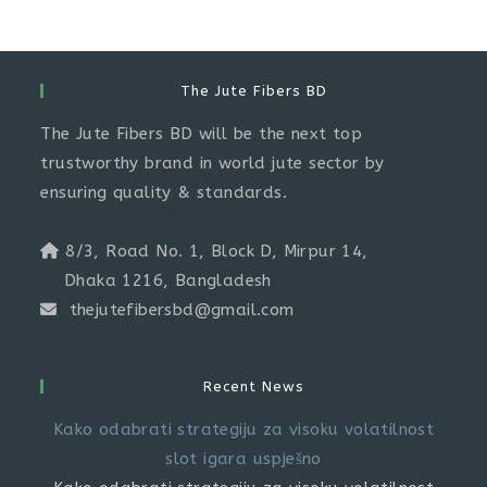
The Jute Fibers BD
The Jute Fibers BD will be the next top
trustworthy brand in world jute sector by
ensuring quality & standards.
8/3, Road No. 1, Block D, Mirpur 14,
Dhaka 1216, Bangladesh
thejutefibersbd@gmail.com
Recent News
Kako odabrati strategiju za visoku volatilnost
slot igara uspješno