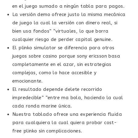
en el juego sumado a ningún tabla para pagos.
La versión demo ofrece justo la misma mecánica
de juego la cual la versión con dinero real, si
bien usa fondos” “virtuales, lo que borra
cualquier riesgo de perder capital genuine.
El plinko simulator se diferencia para otros
juegos sobre casino porque sony ericsson basa
completamente en el azar, sin estrategias
complejas, como lo hace accesible y
emocionante.
El resultado depende delete recorrido
impredecible” “entre ma bola, haciendo la cual
cada ronda marine única.
Nuestra tablado ofrece una experiencia fluida
para cualquiera la cual quiera probar cost-
free plinko sin complicaciones.