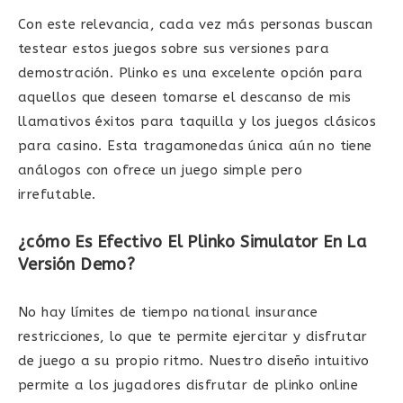
Con este relevancia, cada vez más personas buscan
testear estos juegos sobre sus versiones para
demostración. Plinko es una excelente opción para
aquellos que deseen tomarse el descanso de mis
llamativos éxitos para taquilla y los juegos clásicos
para casino. Esta tragamonedas única aún no tiene
análogos con ofrece un juego simple pero
irrefutable.
¿cómo Es Efectivo El Plinko Simulator En La
Versión Demo?
No hay límites de tiempo national insurance
restricciones, lo que te permite ejercitar y disfrutar
de juego a su propio ritmo. Nuestro diseño intuitivo
permite a los jugadores disfrutar de plinko online