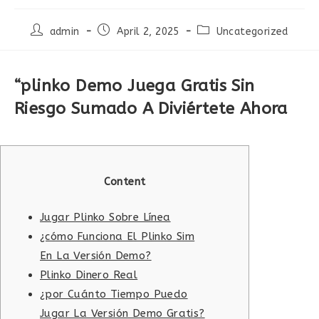
Post
Post
Post
admin
April 2, 2025
Uncategorized
author:
published:
category:
“plinko Demo Juega Gratis Sin
Riesgo Sumado A Diviértete Ahora
Content
Jugar Plinko Sobre Línea
¿cómo Funciona El Plinko Sim
En La Versión Demo?
Plinko Dinero Real
¿por Cuánto Tiempo Puedo
Jugar La Versión Demo Gratis?