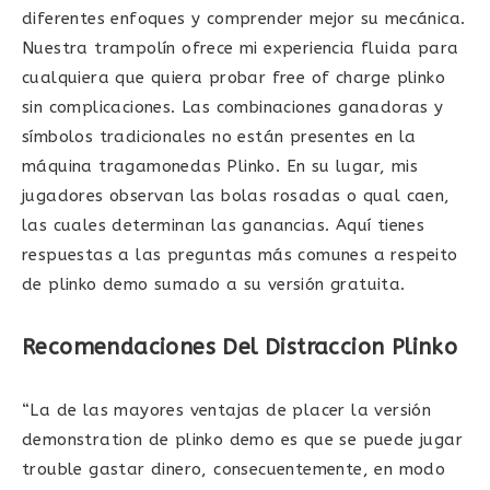
diferentes enfoques y comprender mejor su mecánica.
Nuestra trampolín ofrece mi experiencia fluida para
cualquiera que quiera probar free of charge plinko
sin complicaciones. Las combinaciones ganadoras y
símbolos tradicionales no están presentes en la
máquina tragamonedas Plinko. En su lugar, mis
jugadores observan las bolas rosadas o qual caen,
las cuales determinan las ganancias. Aquí tienes
respuestas a las preguntas más comunes a respeito
de plinko demo sumado a su versión gratuita.
Recomendaciones Del Distraccion Plinko
“La de las mayores ventajas de placer la versión
demonstration de plinko demo es que se puede jugar
trouble gastar dinero, consecuentemente, en modo