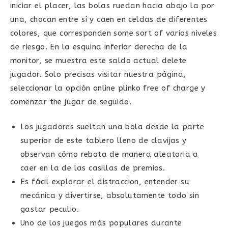
iniciar el placer, las bolas ruedan hacia abajo la por
una, chocan entre sí y caen en celdas de diferentes
colores, que corresponden some sort of varios niveles
de riesgo. En la esquina inferior derecha de la
monitor, se muestra este saldo actual delete
jugador. Solo precisas visitar nuestra página,
seleccionar la opción online plinko free of charge y
comenzar the jugar de seguido.
Los jugadores sueltan una bola desde la parte
superior de este tablero lleno de clavijas y
observan cómo rebota de manera aleatoria a
caer en la de las casillas de premios.
Es fácil explorar el distraccion, entender su
mecánica y divertirse, absolutamente todo sin
gastar peculio.
Uno de los juegos más populares durante