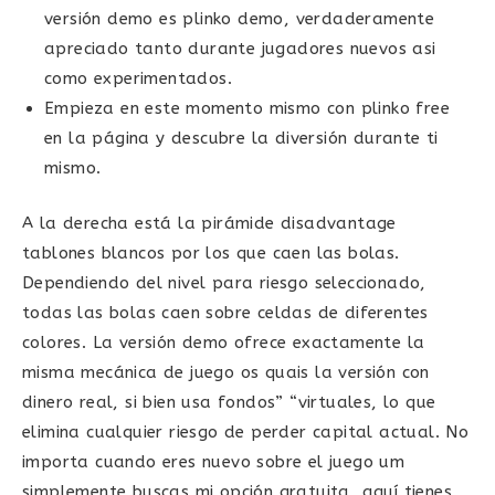
versión demo es plinko demo, verdaderamente
apreciado tanto durante jugadores nuevos asi
como experimentados.
Empieza en este momento mismo con plinko free
en la página y descubre la diversión durante ti
mismo.
A la derecha está la pirámide disadvantage
tablones blancos por los que caen las bolas.
Dependiendo del nivel para riesgo seleccionado,
todas las bolas caen sobre celdas de diferentes
colores. La versión demo ofrece exactamente la
misma mecánica de juego os quais la versión con
dinero real, si bien usa fondos” “virtuales, lo que
elimina cualquier riesgo de perder capital actual. No
importa cuando eres nuevo sobre el juego um
simplemente buscas mi opción gratuita, aquí tienes