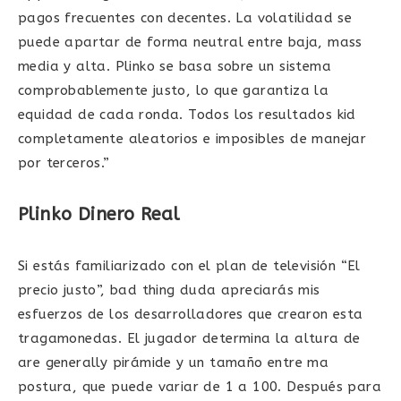
pagos frecuentes con decentes. La volatilidad se
puede apartar de forma neutral entre baja, mass
media y alta. Plinko se basa sobre un sistema
comprobablemente justo, lo que garantiza la
equidad de cada ronda. Todos los resultados kid
completamente aleatorios e imposibles de manejar
por terceros.”
Plinko Dinero Real
Si estás familiarizado con el plan de televisión “El
precio justo”, bad thing duda apreciarás mis
esfuerzos de los desarrolladores que crearon esta
tragamonedas. El jugador determina la altura de
are generally pirámide y un tamaño entre ma
postura, que puede variar de 1 a 100. Después para