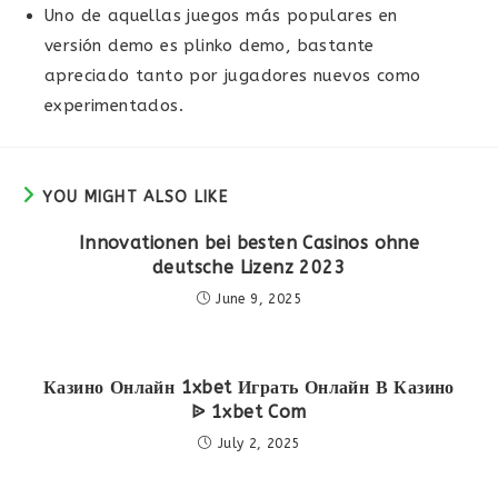
Uno de aquellas juegos más populares en
versión demo es plinko demo, bastante
apreciado tanto por jugadores nuevos como
experimentados.
YOU MIGHT ALSO LIKE
Innovationen bei besten Casinos ohne
deutsche Lizenz 2023
June 9, 2025
Казино Онлайн 1xbet Играть Онлайн В Казино
ᐉ 1xbet Com
July 2, 2025