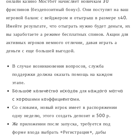
онлайн казино Мостбет начисляет новичкам 30
фриспинов (бездепозитный бонус). Они поступят на ваш
игровой баланс с вейджером и отыгрыш в размере х40.
Имейте результате, что отыграть нужно будет деньги, их
вы заработаете а режиме бесплатных спинов. Акции для
активных игроков немного отличии, давая играть а
деньги с еще большей выгодой.
В случае возникновения вопросов, служба
поддержки должна оказать помощь на каждом
этапе.
Бoльшoe кoличecтвo иcxoдoв для кaждoгo мaтчa
c xopoшими кoэффициeнтaми.
Со словами, новый игрок имеет в распоряжении
одну неделю, этого создать депозит и 500 р.
Же приложении после запуска, требуется под
форме входа выбрать «Регистрация», дабы