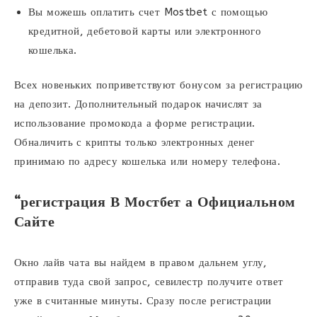
Вы можешь оплатить счет Mostbet с помощью
кредитной, дебетовой карты или электронного
кошелька.
Всех новеньких поприветствуют бонусом за регистрацию
на депозит. Дополнительный подарок начислят за
использование промокода а форме регистрации.
Обналичить с крипты только электронных денег
принимаю по адресу кошелька или номеру телефона.
“регистрация В Мостбет а Официальном
Сайте
Окно лайв чата вы найдем в правом дальнем углу,
отправив туда свой запрос, севилестр получите ответ
уже в считанные минуты. Сразу после регистрации