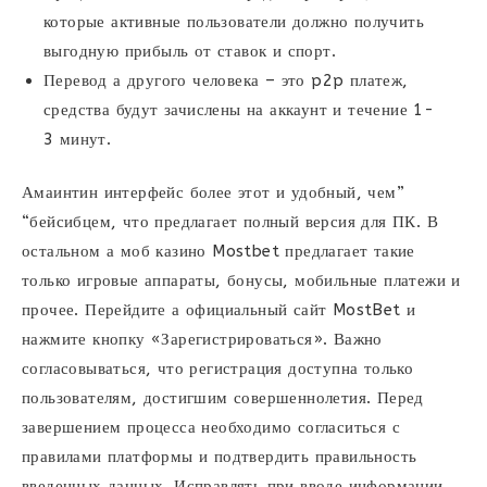
которые активные пользователи должно получить
выгодную прибыль от ставок и спорт.
Перевод а другого человека – это p2p платеж,
средства будут зачислены на аккаунт и течение 1-
3 минут.
Амаинтин интерфейс более этот и удобный, чем”
“бейсибцем, что предлагает полный версия для ПК. В
остальном а моб казино Mostbet предлагает такие
только игровые аппараты, бонусы, мобильные платежи и
прочее. Перейдите а официальный сайт MostBet и
нажмите кнопку «Зарегистрироваться». Важно
согласовываться, что регистрация доступна только
пользователям, достигшим совершеннолетия. Перед
завершением процесса необходимо согласиться с
правилами платформы и подтвердить правильность
введенных данных. Исправлять при вводе информации