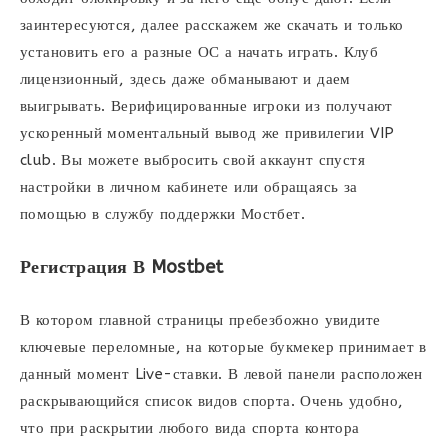
заинтересуются, далее расскажем же скачать и только
установить его а разные ОС а начать играть. Клуб
лицензионный, здесь даже обманывают и даем
выигрывать. Верифицированные игроки из получают
ускоренный моментальный вывод же привилегии VIP
club. Вы можете выбросить свой аккаунт спустя
настройки в личном кабинете или обращаясь за
помощью в службу поддержки Мостбет.
Регистрация В Mostbet
В котором главной страницы пребезбожно увидите
ключевые переломные, на которые букмекер принимает в
данный момент Live-ставки. В левой панели расположен
раскрывающийся список видов спорта. Очень удобно,
что при раскрытии любого вида спорта контора