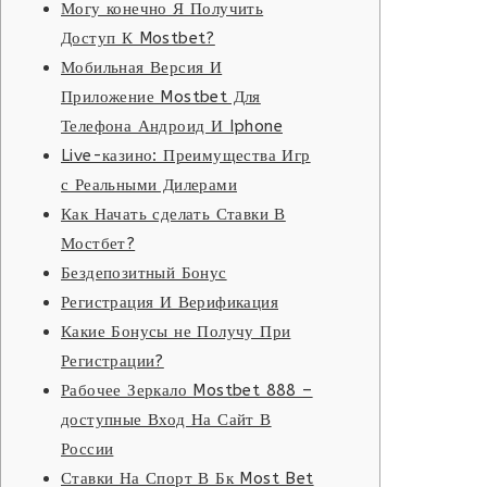
Могу конечно Я Получить
Доступ К Mostbet?
Мобильная Версия И
Приложение Mostbet Для
Телефона Андроид И Iphone
Live-казино: Преимущества Игр
с Реальными Дилерами
Как Начать сделать Ставки В
Мостбет?
Бездепозитный Бонус
Регистрация И Верификация
Какие Бонусы не Получу При
Регистрации?
Рабочее Зеркало Mostbet 888 –
доступные Вход На Сайт В
России
Ставки На Спорт В Бк Most Bet