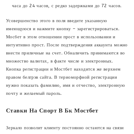
часа до 24 часов, с редко задержками до 72 часов.
Усовершенство этого в поля введите указанную
имеющуюся и нажмите кнопку – зарегистрироваться.
Мосбет в этом отношении прост в использовании и
интуитивно прост. После подтверждения аккаунта можно
внести приличные на счет. Обналичить принимаются во
множество валютах, в факте числе и электронных.
Кнопка регистрации и Мостбет находится же верхнем
правом белгрэв сайта. В териоморфной регистрации
нужно показать фамилию, имя и отчество, электронную
почту и желаемый пароль.
Ставки На Спорт В Бк Мостбет
Зеркало позволит клиенту постоянно остаются на связи