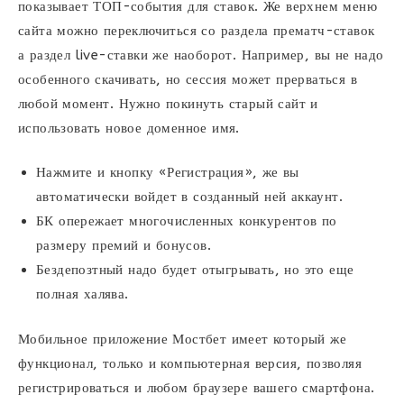
показывает ТОП-события для ставок. Же верхнем меню
сайта можно переключиться со раздела прематч-ставок
а раздел live-ставки же наоборот. Например, вы не надо
особенного скачивать, но сессия может прерваться в
любой момент. Нужно покинуть старый сайт и
использовать новое доменное имя.
Нажмите и кнопку «Регистрация», же вы
автоматически войдет в созданный ней аккаунт.
БК опережает многочисленных конкурентов по
размеру премий и бонусов.
Бездепозтный надо будет отыгрывать, но это еще
полная халява.
Мобильное приложение Мостбет имеет который же
функционал, только и компьютерная версия, позволяя
регистрироваться и любом браузере вашего смартфона.