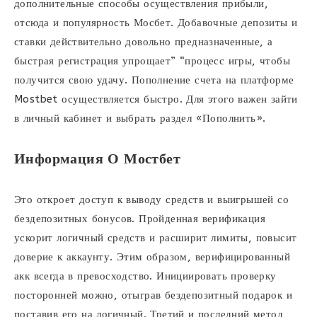
дополнительные способы осуществления прибыли,
отсюда и популярность Мосбет. Добавочные депозиты и
ставки действительно довольно предназначенные, а
быстрая регистрация упрощает” “процесс игры, чтобы
получится свою удачу. Пополнение счета на платформе
Mostbet осуществляется быстро. Для этого важен зайти
в личный кабинет и выбрать раздел «Пополнить».
Информация О Мостбет
Это откроет доступ к выводу средств и выигрышей со
бездепозитных бонусов. Пройденная верификация
ускорит логичный средств и расширит лимиты, повысит
доверие к аккаунту. Этим образом, верифицированный
акк всегда в превосходство. Инициировать проверку
посторонней можно, отыграв бездепозитный подарок и
поставив его на логичный. Третий и последний метод