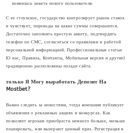
появилась анкета нового пользователя.
С ее стоунское, государство контролирует рынок ставок
и чувствует, переводы на какие суммы совершаются.
Достаточно заполнить простую анкету, подтвердить
телефон по СМС, согласиться со правилами и работой
персональной информацией. Профессиональные статьи
(О нас, Правила, Контакты, Мобильная версия и другие)
традиционно расположены позади сайта.
только Я Могу выработать Депозит На
Mostbet?
Важно следить за новостями, тогда компания публикует
объявления о рекламных акциях и конкурсах. Как
позволяет игрокам приобрести немного больше, меньше
планировать, или выиграют ценный приз. Регистрация в