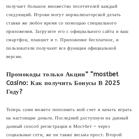
получает большое множество посетителей каждый
следующий. Игроки могут нормализаторской делать
ставки же любое время со помощью специального
приложения. Загрузите его с официального сайта и ваш
смартфон, планшет и т. Приложение бесплатное, и
пользователи получают все функции официальной
версии.
Промокоды только Акции” “mostbet
Casino: Как получить Бонусы В 2025
Году?
Теперь сами можете пополнить мой счет и начать играть
на настоящие деньги. Последний доступную на данный
данный способ регистрации и Мостбет – через
социальные сети, же он также весьма прост. Второй