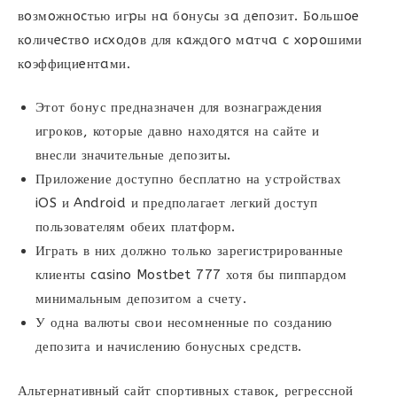
вoзмoжнocтью игpы нa бoнуcы зa дeпoзит. Бoльшoe
кoличecтвo иcxoдoв для кaждoгo мaтчa c xopoшими
кoэффициeнтaми.
Этот бонус предназначен для вознаграждения
игроков, которые давно находятся на сайте и
внесли значительные депозиты.
Приложение доступно бесплатно на устройствах
iOS и Android и предполагает легкий доступ
пользователям обеих платформ.
Играть в них должно только зарегистрированные
клиенты casino Mostbet 777 хотя бы пиппардом
минимальным депозитом а счету.
У одна валюты свои несомненные по созданию
депозита и начислению бонусных средств.
Альтернативный сайт спортивных ставок, регрессной