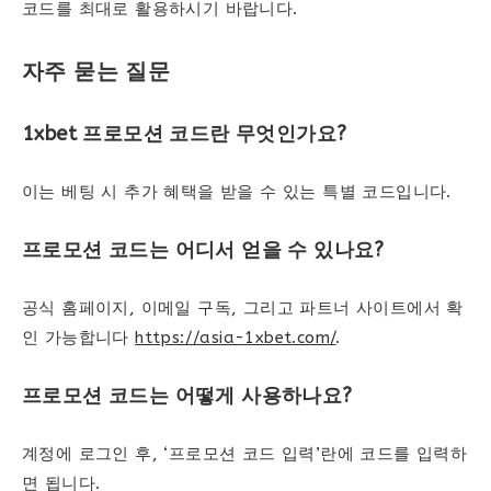
코드를 최대로 활용하시기 바랍니다.
자주 묻는 질문
1xbet 프로모션 코드란 무엇인가요?
이는 베팅 시 추가 혜택을 받을 수 있는 특별 코드입니다.
프로모션 코드는 어디서 얻을 수 있나요?
공식 홈페이지, 이메일 구독, 그리고 파트너 사이트에서 확
인 가능합니다
https://asia-1xbet.com/
.
프로모션 코드는 어떻게 사용하나요?
계정에 로그인 후, ‘프로모션 코드 입력’란에 코드를 입력하
면 됩니다.