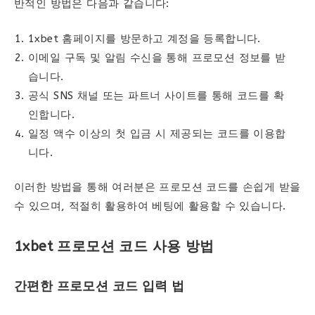
반적인 방법은 다음과 같습니다:
1xbet 홈페이지를 방문하고 계정을 등록합니다.
이메일 구독 및 알림 수신을 통해 프로모션 정보를 받
습니다.
공식 SNS 채널 또는 파트너 사이트를 통해 코드를 확
인합니다.
일정 액수 이상의 첫 입금 시 제공되는 코드를 이용합
니다.
이러한 방법을 통해 여러분은 프로모션 코드를 손쉽게 받을
수 있으며, 적절히 활용하여 베팅에 활용할 수 있습니다.
1xbet 프로모션 코드 사용 방법
간편한 프로모션 코드 입력 법