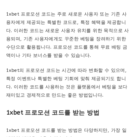
1xbet 프로모션 코드는 주로 새로운 사용자 또는 기존 사
용자에게 제공되는 특별한 코드로, 특정 혜택을 제공합니
다. 이러한 코드는 새로운 사용자 유치를 위한 목적으로 사
용되며, 기존 사용자에게도 꾸준한 베팅을 장려하기 위한
수단으로 활용됩니다. 프로모션 코드를 통해 무료 배팅 금
액이나 기타 보너스를 받을 수 있습니다.
1xbet의 프로모션 코드는 시간에 따라 변화할 수 있으며,
특정 이벤트나 특별한 베팅 기회에 맞춰 제공되기도 합니
다. 이러한 코드를 사용하는 것은 플랫폼에서 베팅을 보다
재미있고 경제적으로 만드는 좋은 방법입니다.
1xbet 프로모션 코드를 받는 방법
1xbet 프로모션 코드를 받는 방법은 다양하지만, 가장 일