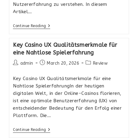
Nutzererfahrung zu verstehen. In diesem
Artikel…
Online
Continue Reading
Poker
Vs.
Pokerroom:
Key Casino UX Qualitätsmerkmale für
Welches
Angebot
eine Nahtlose Spielerfahrung
Besseres
Gameplay?
Post
Post
Post
admin
March 20, 2026
Review
author:
published:
category:
Key Casino UX Qualitätsmerkmale für eine
Nahtlose SpielerfahrungIn der heutigen
digitalen Welt, in der Online-Casinos florieren,
ist eine optimale Benutzererfahrung (UX) von
entscheidender Bedeutung für den Erfolg einer
Plattform. Die…
Key
Continue Reading
Casino