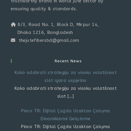
trustworthy brand in world jute sector by
ensuring quality & standards.
8/3, Road No. 1, Block D, Mirpur 14,
Dhaka 1216, Bangladesh
thejutefibersbd@gmail.com
Recent News
Kako odabrati strategiju za visoku volatilnost
slot igara uspješno
Kako odabrati strategiju za visoku volatilnost
slot
[…]
Pinco TR: Dijital Çağda Uzaktan Çalışma
Dinamiklerini Geliştirme
Pinco TR: Dijital Çağda Uzaktan Çalışma