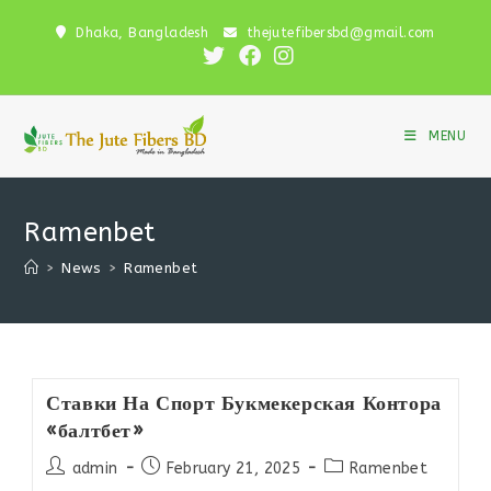
Skip
Dhaka, Bangladesh
thejutefibersbd@gmail.com
to
content
MENU
Ramenbet
>
News
>
Ramenbet
Ставки На Спорт Букмекерская Контора
«балтбет»
Post
Post
Post
admin
February 21, 2025
Ramenbet
author:
published:
category: