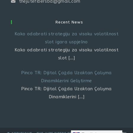
thejutefibersbd@gmail.com
Recent News
Kako odabrati strategiju za visoku volatilnost
slot igara uspješno
Kako odabrati strategiju za visoku volatilnost
slot
[…]
Pinco TR: Dijital Çağda Uzaktan Çalışma
Dinamiklerini Geliştirme
Pinco TR: Dijital Çağda Uzaktan Çalışma
Dinamiklerini
[…]