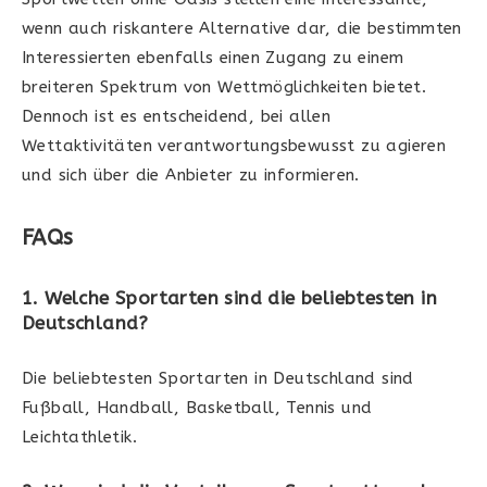
wenn auch riskantere Alternative dar, die bestimmten
Interessierten ebenfalls einen Zugang zu einem
breiteren Spektrum von Wettmöglichkeiten bietet.
Dennoch ist es entscheidend, bei allen
Wettaktivitäten verantwortungsbewusst zu agieren
und sich über die Anbieter zu informieren.
FAQs
1. Welche Sportarten sind die beliebtesten in
Deutschland?
Die beliebtesten Sportarten in Deutschland sind
Fußball, Handball, Basketball, Tennis und
Leichtathletik.