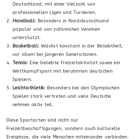
Deutschland, mit einer Vielzahl von
professionellen Ligen und Turnieren.
Handball:
Besonders in Norddeutschland
populär und von zahlreichen Vereinen
unterstützt.
Basketball:
Wächst konstant in der Beliebtheit,
vor allem bei jüngeren Generationen.
Tennis:
Eine beliebte Freizeitaktivität sowie ein
Wettkampfsport mit berühmten deutschen
Spielern.
Leichtathletik:
Besonders bei den Olympischen
Spielen stark vertreten und viele Deutsche
nehmen aktiv teil.
Diese Sportarten sind nicht nur
Freizeitbeschäftigungen, sondern auch kulturelle
Ereignisse, die viele Menschen miteinander verbinden.