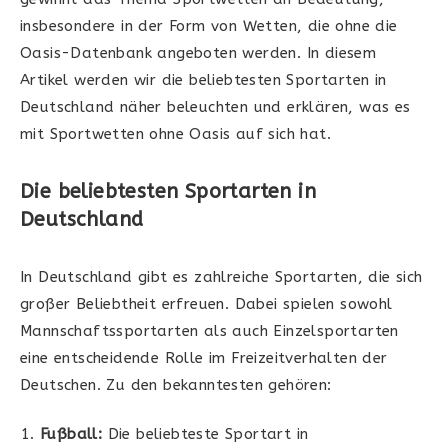
insbesondere in der Form von Wetten, die ohne die
Oasis-Datenbank angeboten werden. In diesem
Artikel werden wir die beliebtesten Sportarten in
Deutschland näher beleuchten und erklären, was es
mit Sportwetten ohne Oasis auf sich hat.
Die beliebtesten Sportarten in
Deutschland
In Deutschland gibt es zahlreiche Sportarten, die sich
großer Beliebtheit erfreuen. Dabei spielen sowohl
Mannschaftssportarten als auch Einzelsportarten
eine entscheidende Rolle im Freizeitverhalten der
Deutschen. Zu den bekanntesten gehören:
Fußball:
Die beliebteste Sportart in