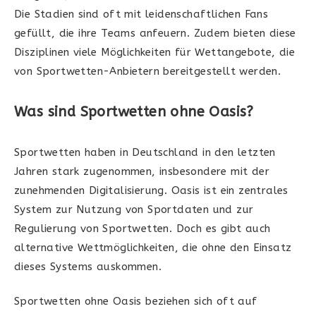
Die Stadien sind oft mit leidenschaftlichen Fans
gefüllt, die ihre Teams anfeuern. Zudem bieten diese
Disziplinen viele Möglichkeiten für Wettangebote, die
von Sportwetten-Anbietern bereitgestellt werden.
Was sind Sportwetten ohne Oasis?
Sportwetten haben in Deutschland in den letzten
Jahren stark zugenommen, insbesondere mit der
zunehmenden Digitalisierung. Oasis ist ein zentrales
System zur Nutzung von Sportdaten und zur
Regulierung von Sportwetten. Doch es gibt auch
alternative Wettmöglichkeiten, die ohne den Einsatz
dieses Systems auskommen.
Sportwetten ohne Oasis beziehen sich oft auf