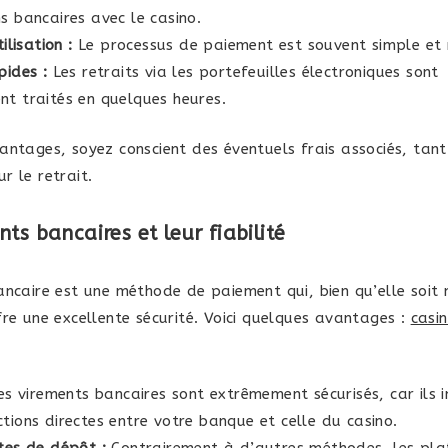
s bancaires avec le casino.
tilisation :
Le processus de paiement est souvent simple et 
pides :
Les retraits via les portefeuilles électroniques sont
t traités en quelques heures.
antages, soyez conscient des éventuels frais associés, tant
r le retrait.
ts bancaires et leur fiabilité
ancaire est une méthode de paiement qui, bien qu’elle soit 
fre une excellente sécurité. Voici quelques avantages :
casin
es virements bancaires sont extrêmement sécurisés, car ils 
tions directes entre votre banque et celle du casino.