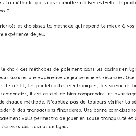
é :
La méthode que vous souhaitez utiliser est-elle disponib
ino ?
riorités et choisissez la méthode qui répond le mieux à vos
e expérience de jeu.
, le choix des méthodes de paiement dans les casinos en lig
pour assurer une expérience de jeu sereine et sécurisée. Que
s de crédit, les portefeuilles électroniques, les virements 
tomonnaies, il est crucial de bien comprendre les avantage
de chaque méthode. N’oubliez pas de toujours vérifier la sé
éder à des transactions financières. Une bonne connaissanc
aiement vous permettra de jouer en toute tranquillité et 
l’univers des casinos en ligne.