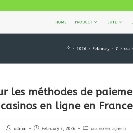
HOME
PRODUCT
JUTE
>
2026
>
February
>
7
>
casi
sur les méthodes de paieme
casinos en ligne en France
Post
Post
Post
admin
February 7, 2026
casino en ligne fr