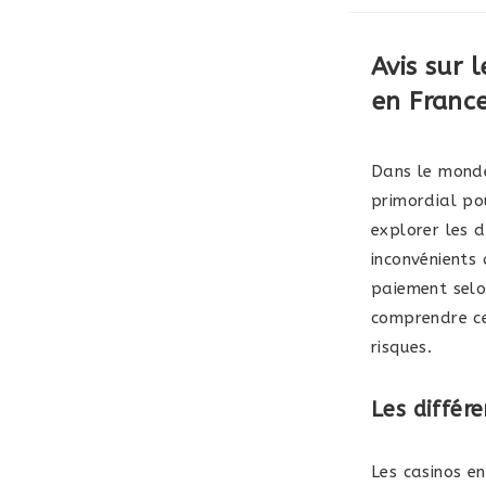
Avis sur 
en Franc
Dans le monde
primordial pou
explorer les 
inconvénients 
paiement selo
comprendre ce
risques.
Les différ
Les casinos e