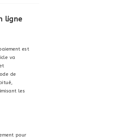
n ligne
 paiement est
icle va
et
mode de
bitué,
imisant les
iement pour