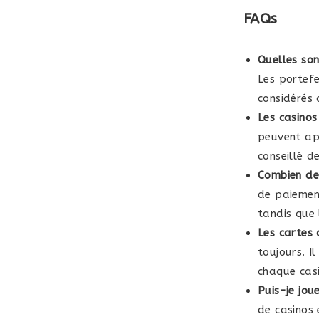
FAQs
Quelles son
Les portefe
considérés 
Les casinos
peuvent app
conseillé de
Combien de 
de paiement
tandis que 
Les cartes 
toujours. I
chaque cas
Puis-je jou
de casinos