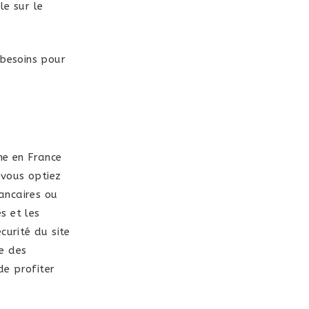
le sur le
 besoins pour
ne en France
 vous optiez
bancaires ou
s et les
curité du site
e des
de profiter