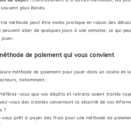
ites de dépôt :
Contrairement à d’autres méthodes, les pl
 souvent plus élevés.
tte méthode peut être moins pratique en raison des délais
i peuvent aller de quelques jours à une semaine, ce qui peu
 jouer.
 méthode de paiement qui vous convient
illeure méthode de paiement pour jouer dans un casino en l
facteurs, notamment :
Préférez-vous que vos dépôts et retraits soient traités ra
vez-vous des craintes concernant la sécurité de vos inform
s ?
-vous prêt à payer des frais pour une méthode de paieme
?