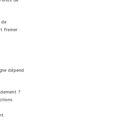
afonds de
 de
t freiner
igne dépend
pidement ?
ations
nt