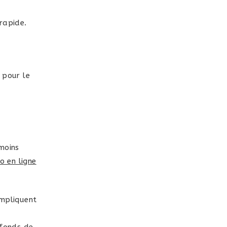
rapide.
 pour le
moins
o en ligne
impliquent