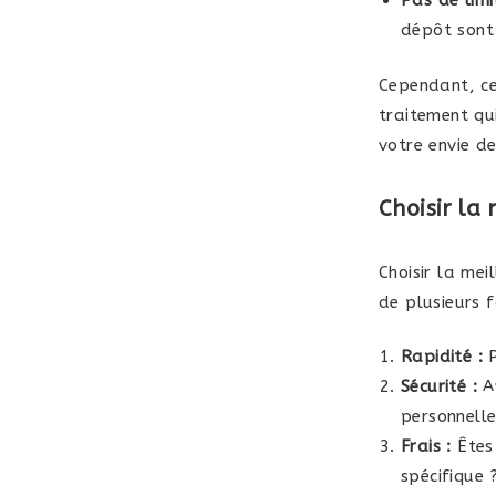
Pas de lim
dépôt sont
Cependant, ce
traitement qu
votre envie de
Choisir la
Choisir la me
de plusieurs 
Rapidité :
Sécurité :
A
personnelle
Frais :
Êtes
spécifique 