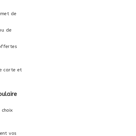
rmet de
ou de
offertes
e carte et
pulaire
 choix
ent vos