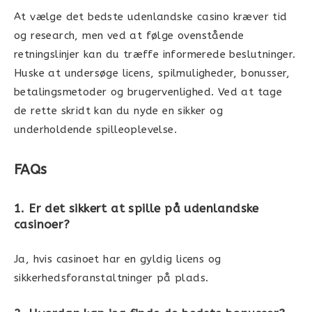
At vælge det bedste udenlandske casino kræver tid
og research, men ved at følge ovenstående
retningslinjer kan du træffe informerede beslutninger.
Huske at undersøge licens, spilmuligheder, bonusser,
betalingsmetoder og brugervenlighed. Ved at tage
de rette skridt kan du nyde en sikker og
underholdende spilleoplevelse.
FAQs
1. Er det sikkert at spille på udenlandske
casinoer?
Ja, hvis casinoet har en gyldig licens og
sikkerhedsforanstaltninger på plads.