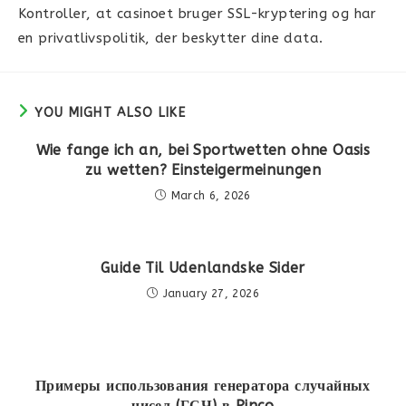
Kontroller, at casinoet bruger SSL-kryptering og har
en privatlivspolitik, der beskytter dine data.
YOU MIGHT ALSO LIKE
Wie fange ich an, bei Sportwetten ohne Oasis
zu wetten? Einsteigermeinungen
March 6, 2026
Guide Til Udenlandske Sider
January 27, 2026
Примеры использования генератора случайных
чисел (ГСЧ) в Pinco