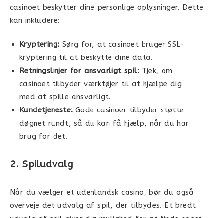
casinoet beskytter dine personlige oplysninger. Dette
kan inkludere:
Kryptering:
Sørg for, at casinoet bruger SSL-
kryptering til at beskytte dine data.
Retningslinjer for ansvarligt spil:
Tjek, om
casinoet tilbyder værktøjer til at hjælpe dig
med at spille ansvarligt.
Kundetjeneste:
Gode casinoer tilbyder støtte
døgnet rundt, så du kan få hjælp, når du har
brug for det.
2. Spiludvalg
Når du vælger et udenlandsk casino, bør du også
overveje det udvalg af spil, der tilbydes. Et bredt