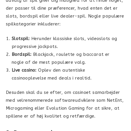
udvalg af spil giver dig mulighed for at finde noget,
der passer til dine præferencer, hvad enten det er
slots, bordspil eller live dealer-spil. Nogle populære
spilkategorier inkluderer:
Slotspil:
Herunder klassiske slots, videoslots og
progressive jackpots.
Bordspil:
Blackjack, roulette og baccarat er
nogle af de mest populære valg.
Live casino:
Oplev den autentiske
casinooplevelse med deals i realtid.
Desuden skal du se efter, om casinoet samarbejder
med velrenommerede softwareudviklere som NetEnt,
Microgaming eller Evolution Gaming for at sikre, at
spillene er af høj kvalitet og retfærdige.