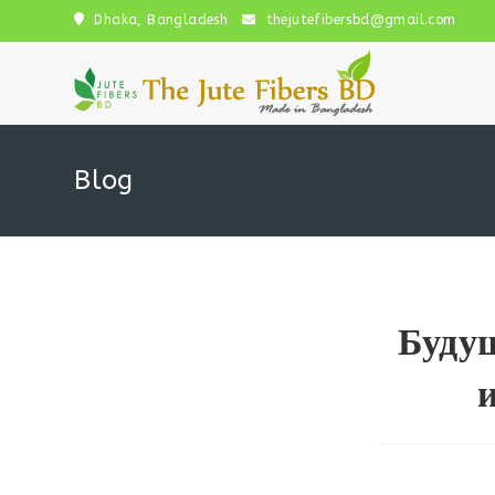
Skip
Dhaka, Bangladesh
thejutefibersbd@gmail.com
to
content
Blog
Буду