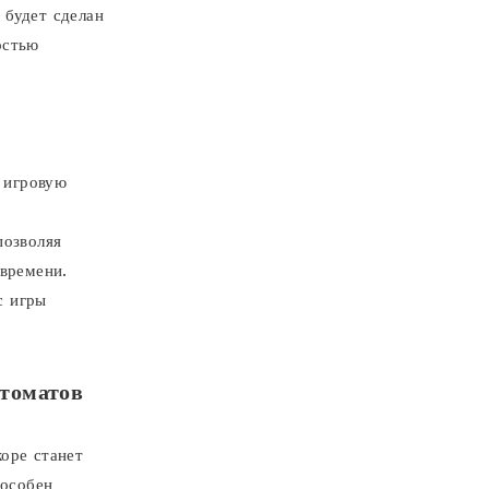
 будет сделан
остью
в игровую
позволяя
времени.
с игры
втоматов
коре станет
пособен