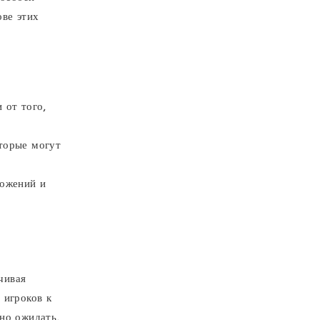
ове этих
 от того,
торые могут
ложений и
чивая
 игроков к
но ожидать,