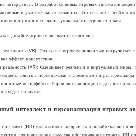
кие интерфейсы. В разработке новых игровых автоматов акцент
рактивные и увлекательные элементы. Это связано с необходим
нимания игроков и создания уникального игрового опыта.
ды в дизайне игровых автоматов включают:
 реальность (VR): Позволяет игрокам полностью погрузиться 
авая эффект присутствия.
 реальность (AR): Смешивает реальный и виртуальный миры, 
имодействовать с персонажами и элементами игры в реальном 
 понятные интерфейсы: Упрощают навигацию и делают процес
пным для новичков.
нный интеллект и персонализация игровых а
 интеллект (ИИ) уже активно внедряется в онлайн-казино и вс
ментом для повышения качества обслуживания игроков. ИИ с