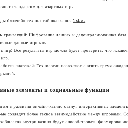
танет стандартом для азартных игр.
ды блокчейн технологий включают:
1xbet
ь транзакций: Шифрование данных и децентрализованная база
ичные данные игроков.
ь игр: Все результаты игр можно будет проверить, что исклю
 игр.
аботка платежей: Технологии позволяют снизить время ожида
грышей.
вные элементы и социальные функции
ом в развитии онлайн-казино станут интерактивные элемент
рые создадут более тесное взаимодействие между игроками. С
ообщества внутри казино будут способствовать формировани