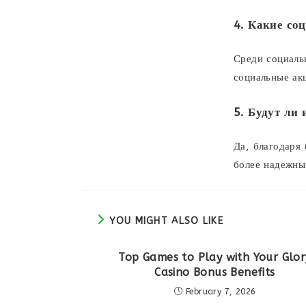
4. Какие со
Среди социаль
социальные ак
5. Будут ли
Да, благодаря
более надежны
YOU MIGHT ALSO LIKE
Top Games to Play with Your Glor
Casino Bonus Benefits
February 7, 2026