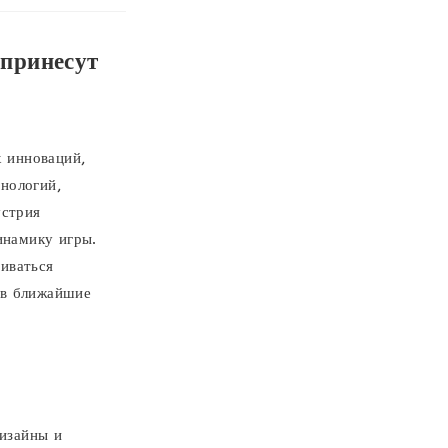
 принесут
 инноваций,
хнологий,
устрия
инамику игры.
иваться
 в ближайшие
изайны и