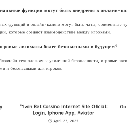
циальные функции могут быть внедрены в онлайн-ка
ных функций в онлайн-казино могут быть чаты, совместные т
ции, которые создают взаимодействие между игроками.
 игровые автоматы более безопасными в будущем?
 блокчейн технологиям и усиленной безопасности, игровые авт
ми и безопасными для игроков.
y
“1win Bet Cassino Internet Site Oficial:
Он
Login, Iphone App, Aviator
April 25, 2025