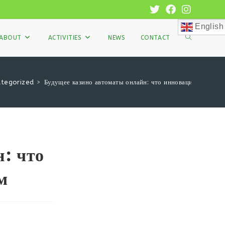
English
TOGGLE
ABOUT
ACTIVITIES
NEWS
CONTACT
WEBSITE
ategorized
>
Будущее казино автоматы онлайн: что инновации принесу
SEARCH
: что
м