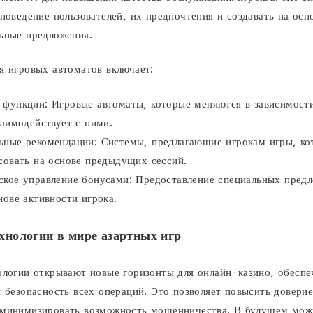
поведение пользователей, их предпочтения и создавать на осн
ьные предложения.
я игровых автоматов включает:
функции: Игровые автоматы, которые меняются в зависимости
заимодействует с ними.
ьные рекомендации: Системы, предлагающие игрокам игры, ко
совать на основе предыдущих сессий.
ское управление бонусами: Предоставление специальных пред
нове активности игрока.
хнологии в мире азартных игр
ологии открывают новые горизонты для онлайн-казино, обеспе
 безопасность всех операций. Это позволяет повысить доверие
минимизировать возможность мошенничества. В будущем мож