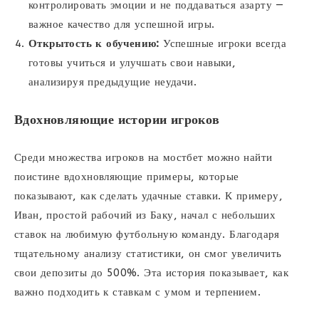
контролировать эмоции и не поддаваться азарту —
важное качество для успешной игры.
Открытость к обучению:
Успешные игроки всегда
готовы учиться и улучшать свои навыки,
анализируя предыдущие неудачи.
Вдохновляющие истории игроков
Среди множества игроков на мостбет можно найти
поистине вдохновляющие примеры, которые
показывают, как сделать удачные ставки. К примеру,
Иван, простой рабочий из Баку, начал с небольших
ставок на любимую футбольную команду. Благодаря
тщательному анализу статистики, он смог увеличить
свои депозиты до 500%. Эта история показывает, как
важно подходить к ставкам с умом и терпением.