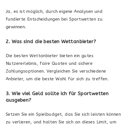
Ja, es ist möglich, durch eigene Analysen und
fundierte Entscheidungen bei Sportwetten zu
gewinnen.
2. Was sind die besten Wettanbieter?
Die besten Wettanbieter bieten ein gutes
Nutzererlebnis, faire Quoten und sichere
Zahlungsoptionen. Vergleichen Sie verschiedene
Anbieter, um die beste Wahl für sich zu treffen.
3. Wie viel Geld sollte ich für Sportwetten
ausgeben?
Setzen Sie ein Spielbudget, das Sie sich leisten können
zu verlieren, und halten Sie sich an dieses Limit, um