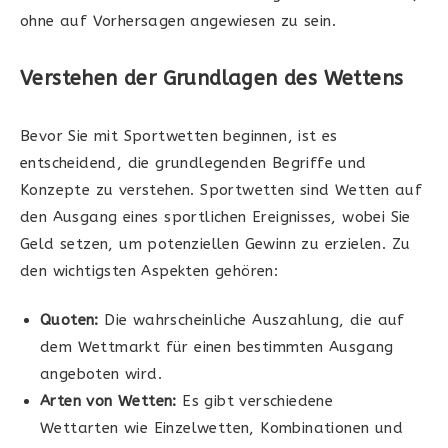
ohne auf Vorhersagen angewiesen zu sein.
Verstehen der Grundlagen des Wettens
Bevor Sie mit Sportwetten beginnen, ist es
entscheidend, die grundlegenden Begriffe und
Konzepte zu verstehen. Sportwetten sind Wetten auf
den Ausgang eines sportlichen Ereignisses, wobei Sie
Geld setzen, um potenziellen Gewinn zu erzielen. Zu
den wichtigsten Aspekten gehören:
Quoten:
Die wahrscheinliche Auszahlung, die auf
dem Wettmarkt für einen bestimmten Ausgang
angeboten wird.
Arten von Wetten:
Es gibt verschiedene
Wettarten wie Einzelwetten, Kombinationen und