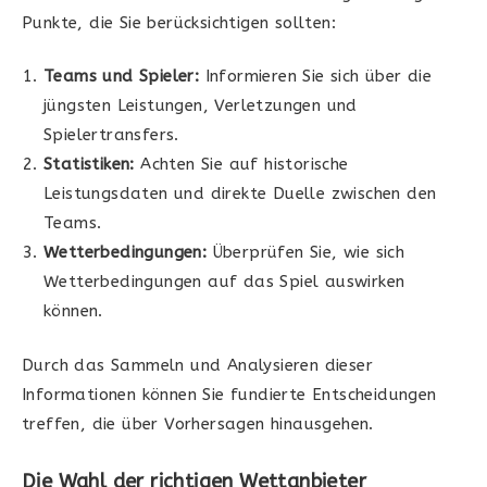
Punkte, die Sie berücksichtigen sollten:
Teams und Spieler:
Informieren Sie sich über die
jüngsten Leistungen, Verletzungen und
Spielertransfers.
Statistiken:
Achten Sie auf historische
Leistungsdaten und direkte Duelle zwischen den
Teams.
Wetterbedingungen:
Überprüfen Sie, wie sich
Wetterbedingungen auf das Spiel auswirken
können.
Durch das Sammeln und Analysieren dieser
Informationen können Sie fundierte Entscheidungen
treffen, die über Vorhersagen hinausgehen.
Die Wahl der richtigen Wettanbieter