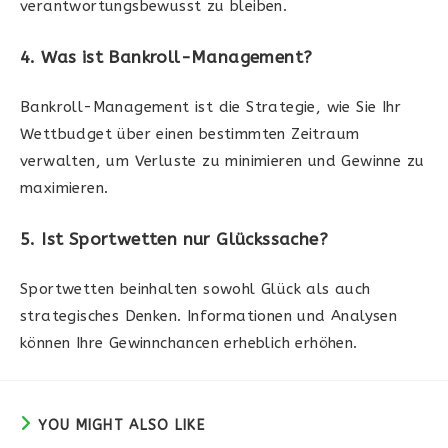
verantwortungsbewusst zu bleiben.
4. Was ist Bankroll-Management?
Bankroll-Management ist die Strategie, wie Sie Ihr
Wettbudget über einen bestimmten Zeitraum
verwalten, um Verluste zu minimieren und Gewinne zu
maximieren.
5. Ist Sportwetten nur Glückssache?
Sportwetten beinhalten sowohl Glück als auch
strategisches Denken. Informationen und Analysen
können Ihre Gewinnchancen erheblich erhöhen.
YOU MIGHT ALSO LIKE