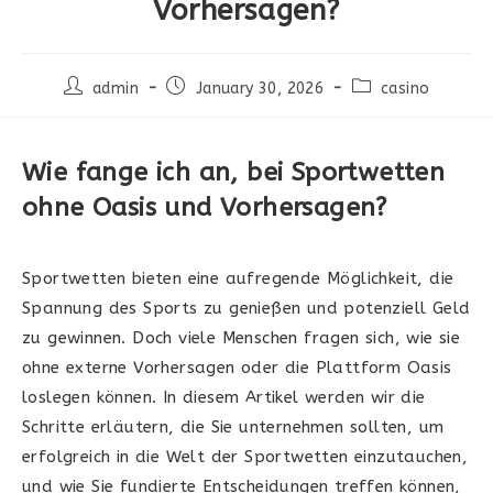
Vorhersagen?
Post
Post
Post
admin
January 30, 2026
casino
author:
published:
category:
Wie fange ich an, bei Sportwetten
ohne Oasis und Vorhersagen?
Sportwetten bieten eine aufregende Möglichkeit, die
Spannung des Sports zu genießen und potenziell Geld
zu gewinnen. Doch viele Menschen fragen sich, wie sie
ohne externe Vorhersagen oder die Plattform Oasis
loslegen können. In diesem Artikel werden wir die
Schritte erläutern, die Sie unternehmen sollten, um
erfolgreich in die Welt der Sportwetten einzutauchen,
und wie Sie fundierte Entscheidungen treffen können,