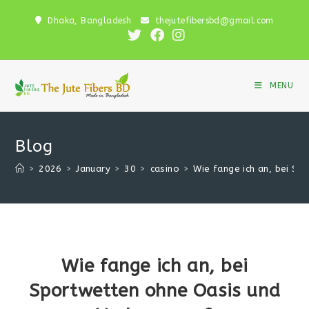
Skip
Dhaka, Bangladesh
thejutefibersbd@gmail.com
to
content
MENU
Blog
>
2026
>
January
>
30
>
casino
>
Wie fange ich an, bei S
Wie fange ich an, bei
Sportwetten ohne Oasis und