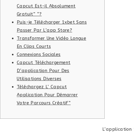
Capcut Est-il Absolument
Gratuit” “?
Puis-je Télécharger 1xbet Sans
Passer Par L’app Store?
Transformer Une Vidéo Longue
En Clips Courts
Connexions Sociales
Capcut Téléchargement
D’application Pour Des
Utilisations Diverses
Téléchargez L’ Capcut
Application Pour Démarrer
Votre Parcours Créatif”
L’application