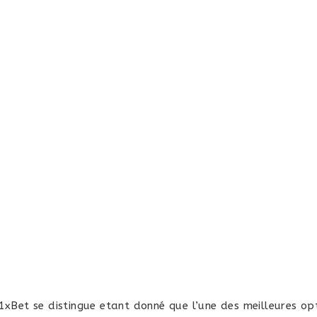
 1xBet se distingue etant donné que l’une des meilleures op