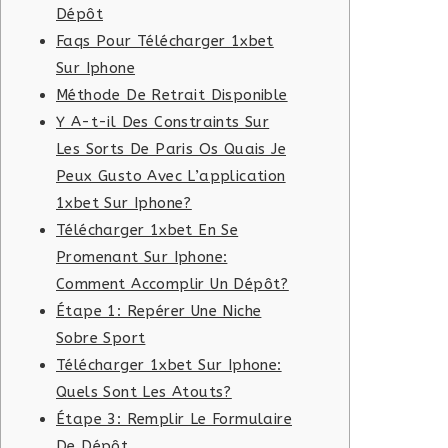
Dépôt
Faqs Pour Télécharger 1xbet
Sur Iphone
Méthode De Retrait Disponible
Y A-t-il Des Constraints Sur
Les Sorts De Paris Os Quais Je
Peux Gusto Avec L’application
1xbet Sur Iphone?
Télécharger 1xbet En Se
Promenant Sur Iphone:
Comment Accomplir Un Dépôt?
Étape 1: Repérer Une Niche
Sobre Sport
Télécharger 1xbet Sur Iphone:
Quels Sont Les Atouts?
Étape 3: Remplir Le Formulaire
De Dépôt