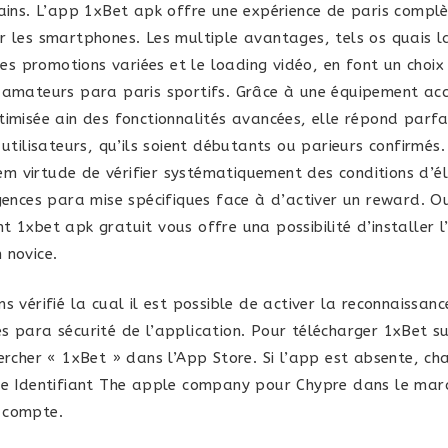
cains. L’app 1xBet apk offre une expérience de paris complè
r les smartphones. Les multiple avantages, tels os quais la
 les promotions variées et le loading vidéo, en font un choi
 amateurs para paris sportifs. Grâce à une équipement acc
timisée ain des fonctionnalités avancées, elle répond parf
 utilisateurs, qu’ils soient débutants ou parieurs confirmés. 
 virtude de vérifier systématiquement des conditions d’élig
gences para mise spécifiques face à d’activer un reward. Ou
 1xbet apk gratuit vous offre una possibilité d’installer l
 novice.
s vérifié la cual il est possible de activer la reconnaissan
s para sécurité de l’application. Pour télécharger 1xBet sur
ercher « 1xBet » dans l’App Store. Si l’app est absente, ch
re Identifiant The apple company pour Chypre dans le mar
 compte.