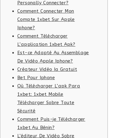
Personally Connecter?
Comment Connecter Mon
Compte 1xbet Sur Apple
Iphone?
Comment Télécharger
L’application 1xbet Apk?
Est-ce Adapté Au Assemblage
De Vidéo Apple Iphone?
Créateur Vidéo Ia Gratuit
Bet Pour Iphone
Où Télécharger L’apk Para
1xbet: 1xbet Mobile
Télécharger Sobre Toute
Sécurité
Comment Puis-je Télécharger
1xbet Au Bénin?
L’éditeur De Vidéo Sobre