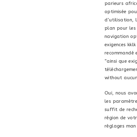
parieurs afri
optimisée pou
d’utilisation,
plan pour les
navigation op
exigences kklk
recommandé em
“ainsi que exi
téléchargement
without aucun
Oui, nous avon
les paramètre
suffit de rech
région de vot
réglages man