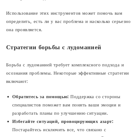
Использование этих инструментов может помочь вам
определить, есть ли у вас проблема и насколько серьезно
она проявляется.
Стратегии борьбы с лудоманией
Борьба с лудоманией требует комплексного подхода и
осознания проблемы. Некоторые эффективные стратегии
включают:
Обратитесь за помощью:
Поддержка со стороны
специалистов поможет вам понять ваши эмоции и
разработать планы по улучшению ситуации.
Избегайте ситуаций, провоцирующих азарт:
Постарайтесь исключить все, что связано с