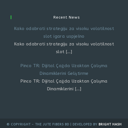
Recent News
Kako odabrati strategiju za visoku volatilnost
slot igara uspješno
Kako odabrati strategiju za visoku volatilnost
slot
[…]
Pinco TR: Dijital Çağda Uzaktan Çalışma
Dinamiklerini Geliştirme
Pinco TR: Dijital Çağda Uzaktan Çalışma
Dinamiklerini
[…]
© COPYRIGHT - THE JUTE FIBERS BD | DEVELOPED BY
BRIGHT HASH