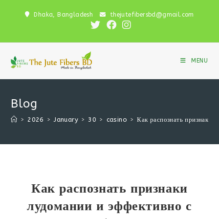
Skip
Dhaka, Bangladesh
thejutefibersbd@gmail.com
to
content
MENU
Blog
>
2026
>
January
>
30
>
casino
>
Как распознать признаки л
Как распознать признаки
лудомании и эффективно с