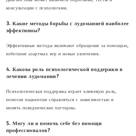
консультации с психологами.
3. Какие методы борьбы с лудоманией наиболее
эффективны?
Эффективные методы включают обращение за помощью,
избегание азартных игр и новые увлечения.
4. Какова роль психологической поддержки в
лечении лудомании?
Психологическая поддержка играет ключевую роль,
помогая пациентам справляться с зависимостью и
менять поведенческие паттерны.
5. Могу ли я помочь себе без помощи
профессионалов?