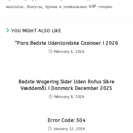
выплаты, бонусы, призы и уникальные VIP-опции.
YOU MIGHT ALSO LIKE
“Para Bedste Udenlandske Casinoer I 2026
February 6, 2026
Bedste Wagering Sider Uden Rofus Sikre
Væddemål I Danmark December 2025
February 8, 2026
Error Code: 504
January 12, 2026