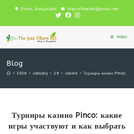
Skip
Dhaka, Bangladesh
thejutefibersbd@gmail.com
to
content
MENU
Blog
>
2026
>
January
>
29
>
casino
>
Турниры казино Pinco: как
Турниры казино Pinco: какие
игры участвуют и как выбрать