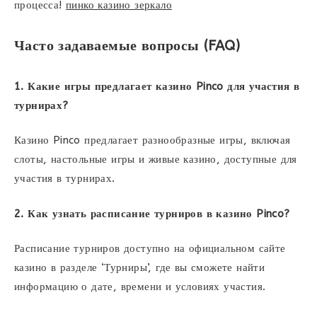
процесса!
пинко казино зеркало
Часто задаваемые вопросы (FAQ)
1. Какие игры предлагает казино Pinco для участия в
турнирах?
Казино Pinco предлагает разнообразные игры, включая
слоты, настольные игры и живые казино, доступные для
участия в турнирах.
2. Как узнать расписание турниров в казино Pinco?
Расписание турниров доступно на официальном сайте
казино в разделе ‘Турниры’, где вы сможете найти
информацию о дате, времени и условиях участия.