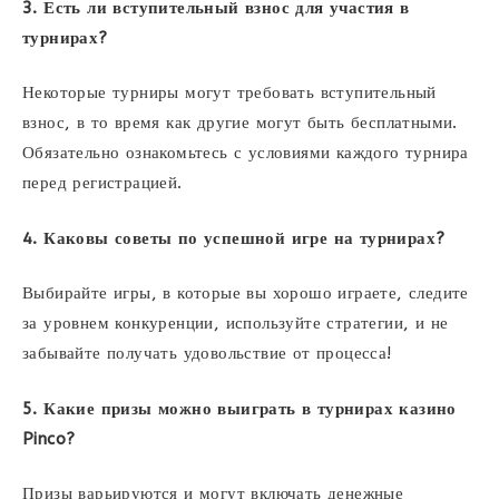
3. Есть ли вступительный взнос для участия в
турнирах?
Некоторые турниры могут требовать вступительный
взнос, в то время как другие могут быть бесплатными.
Обязательно ознакомьтесь с условиями каждого турнира
перед регистрацией.
4. Каковы советы по успешной игре на турнирах?
Выбирайте игры, в которые вы хорошо играете, следите
за уровнем конкуренции, используйте стратегии, и не
забывайте получать удовольствие от процесса!
5. Какие призы можно выиграть в турнирах казино
Pinco?
Призы варьируются и могут включать денежные