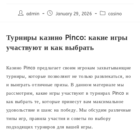
Post
Post
Post
admin
January 29, 2026
casino
author:
published:
category:
Турниры казино Pinco: какие игры
участвуют и как выбрать
Казино Pinco предлагает своим игрокам захватывающие
турниры, которые позволяют не только развлекаться, но
и выиграть отличные призы. В данном материале мы
рассмотрим, какие игры участвуют в турнирах Pinco и
как выбрать те, которые принесут вам максимальное
удовольствие и шанс на победу. Мы обсудим различные
типы игр, правила участия и советы по выбору
подходящих турниров для вашей игры.