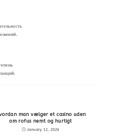
ательность
ложений.
тепень
закций.
vordan man vælger et casino uden
om rofus nemt og hurtigt
January 12, 2026