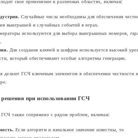
аходит свое применение в различных областях, включая:
дустрия.
Случайные числа необходимы для обеспечения честн
ния выигрышей и случайных событий в играх.
нераторы используются для выбора выигрышных номеров, гар
.
ия.
Для создания ключей и шифров используется высокий уро
сти, который обеспечивают особые алгоритмы генерации.
я делают ГСЧ ключевым элементом в обеспечении честности и
ре.
 решения при использовании ГСЧ
 ГСЧ также сопряжено с рядом проблем, включая:
мость.
Если алгоритм и начальное значение известны, то