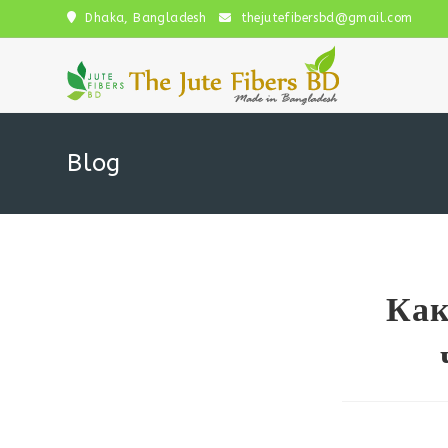
Skip
Dhaka, Bangladesh
thejutefibersbd@gmail.com
to
content
Blog
Как