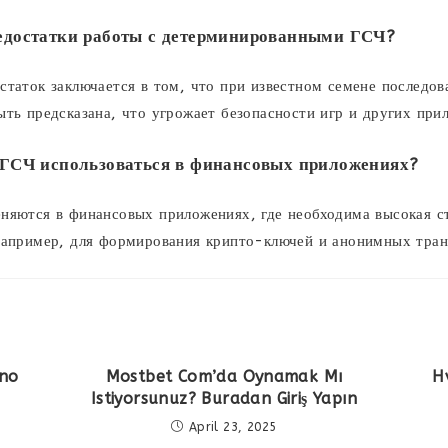
едостатки работы с детерминированными ГСЧ?
статок заключается в том, что при известном семене последов
ыть предсказана, что угрожает безопасности игр и других при
 ГСЧ использоваться в финансовых приложениях?
няются в финансовых приложениях, где необходима высокая с
например, для формирования крипто-ключей и анонимных тран
ino
Mostbet Com’da Oynamak Mı
H
Istiyorsunuz? Buradan Giriş Yapın
April 23, 2025