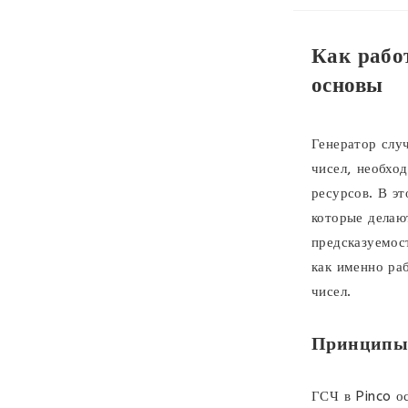
Как работ
основы
Генератор слу
чисел, необхо
ресурсов. В э
которые делаю
предсказуемос
как именно ра
чисел.
Принципы 
ГСЧ в Pinco о