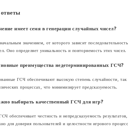
 ответы
ачение имеет семя в генерации случайных чисел?
 начальным значением, от которого зависит последовательност
ел. Оно определяет уникальность и повторяемость этих чисел.
сновные преимущества недетерминированных ГСЧ?
ванные ГСЧ обеспечивают высокую степень случайности, так 
изических процессах, что минимизирует предсказуемость.
ажно выбирать качественный ГСЧ для игр?
ГСЧ обеспечивает честность и непредсказуемость результатов,
но для доверия пользователей и целостности игрового процесс