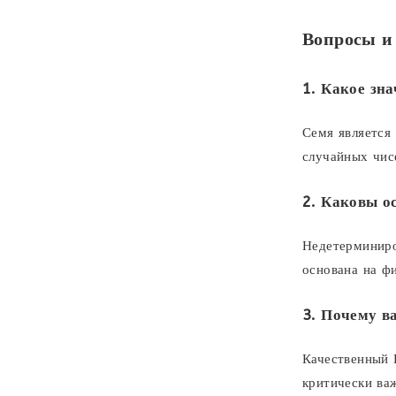
Вопросы и
1. Какое зн
Семя является
случайных чис
2. Каковы о
Недетерминиро
основана на ф
3. Почему в
Качественный 
критически важ