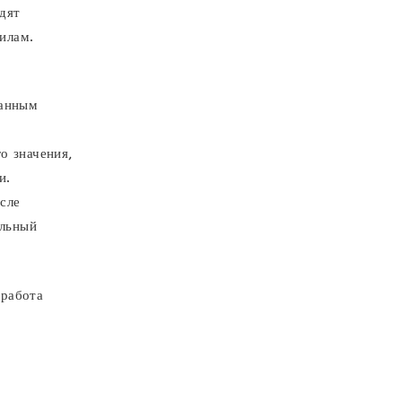
дят
илам.
данным
о значения,
и.
сле
ильный
 работа