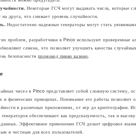
льность можно предугадать.
лучайности.
Некоторые ГСЧ могут выдавать числа, которые с
 на друга, что снижает уровень случайности.
ть.
Недостаточно надежные генераторы могут стать уязвимыми
тих проблем, разработчики в Pinco используют проверенные а
обновляют семена, что позволяет улучшить качества случайных
ень безопасности
промокод пинко казино
.
е
чайных чисел в Pinco представляет собой сложную систему, о
х и физических принципах. Понимание его работы позволяет о
айности в различных приложениях, от игр до криптографии. И
 генераторов обеспечивают как предсказуемость, так и высок
данных. Эффективное применение ГСЧ делает цифровое взаим
ным и честным для всех пользователей.