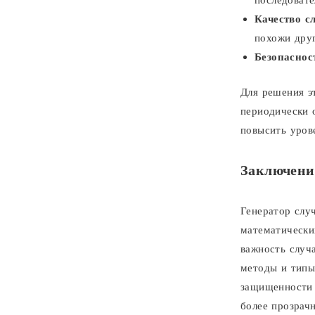
последовате
Качество с
похожи друг
Безопаснос
Для решения э
периодически 
повысить уров
Заключени
Генератор слу
математически
важность случ
методы и типы
защищенности 
более прозрач