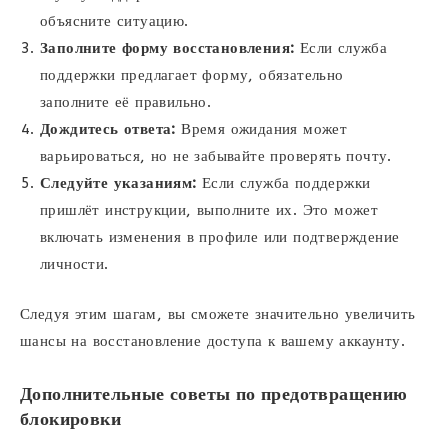
объясните ситуацию.
Заполните форму восстановления:
Если служба
поддержки предлагает форму, обязательно
заполните её правильно.
Дождитесь ответа:
Время ожидания может
варьироваться, но не забывайте проверять почту.
Следуйте указаниям:
Если служба поддержки
пришлёт инструкции, выполните их. Это может
включать изменения в профиле или подтверждение
личности.
Следуя этим шагам, вы сможете значительно увеличить
шансы на восстановление доступа к вашему аккаунту.
Дополнительные советы по предотвращению
блокировки