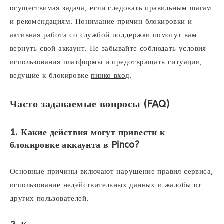
осуществимая задача, если следовать правильным шагам
и рекомендациям. Понимание причин блокировки и
активная работа со службой поддержки помогут вам
вернуть свой аккаунт. Не забывайте соблюдать условия
использования платформы и предотвращать ситуации,
ведущие к блокировке
пинко вход
.
Часто задаваемые вопросы (FAQ)
1. Какие действия могут привести к
блокировке аккаунта в Pinco?
Основные причины включают нарушение правил сервиса,
использование недействительных данных и жалобы от
других пользователей.