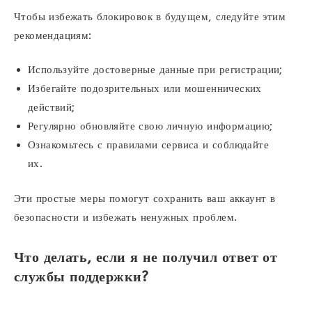
Чтобы избежать блокировок в будущем, следуйте этим
рекомендациям:
Используйте достоверные данные при регистрации;
Избегайте подозрительных или мошеннических
действий;
Регулярно обновляйте свою личную информацию;
Ознакомьтесь с правилами сервиса и соблюдайте
их.
Эти простые меры помогут сохранить ваш аккаунт в
безопасности и избежать ненужных проблем.
Что делать, если я не получил ответ от
службы поддержки?