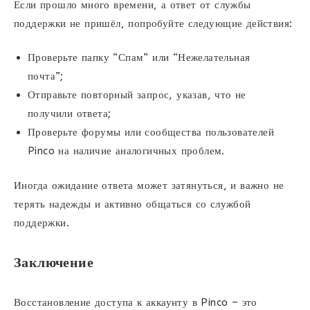
Если прошло много времени, а ответ от службы
поддержки не пришёл, попробуйте следующие действия:
Проверьте папку “Спам” или “Нежелательная
почта”;
Отправьте повторный запрос, указав, что не
получили ответа;
Проверьте форумы или сообщества пользователей
Pinco на наличие аналогичных проблем.
Иногда ожидание ответа может затянуться, и важно не
терять надежды и активно общаться со службой
поддержки.
Заключение
Восстановление доступа к аккаунту в Pinco – это