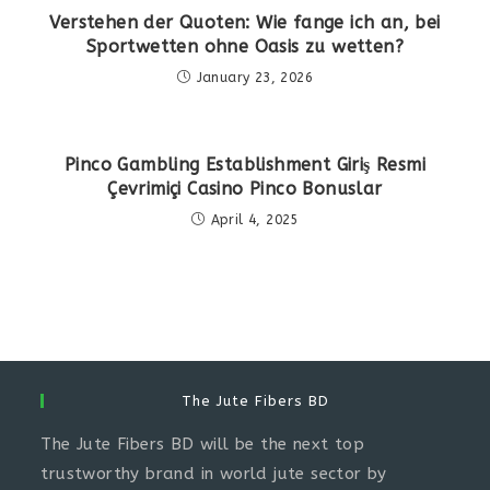
Verstehen der Quoten: Wie fange ich an, bei
Sportwetten ohne Oasis zu wetten?
January 23, 2026
Pinco Gambling Establishment Giriş Resmi
Çevrimiçi Casino Pinco Bonuslar
April 4, 2025
The Jute Fibers BD
The Jute Fibers BD will be the next top
trustworthy brand in world jute sector by