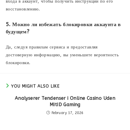
входа в аккаунт, чтобы получить инструкции по его
восстановлению.
5. Можно ли избежать блокировки аккаунта в
будущем?
Да, следуя правилам сервиса и предоставляя
достоверную информацию, вы уменьшите вероятность
блокировки.
YOU MIGHT ALSO LIKE
Analyserer Tendenser i Online Casino Uden
MitID Gaming
February 17, 2026