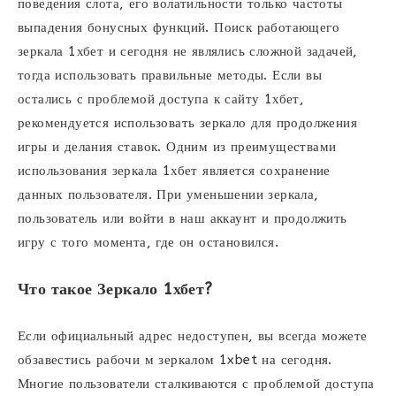
поведения слота, его волатильности только частоты
выпадения бонусных функций. Поиск работающего
зеркала 1хбет и сегодня не являлись сложной задачей,
тогда использовать правильные методы. Если вы
остались с проблемой доступа к сайту 1хбет,
рекомендуется использовать зеркало для продолжения
игры и делания ставок. Одним из преимуществами
использования зеркала 1хбет является сохранение
данных пользователя. При уменьшении зеркала,
пользователь или войти в наш аккаунт и продолжить
игру с того момента, где он остановился.
Что такое Зеркало 1хбет?
Если официальный адрес недоступен, вы всегда можете
обзавестись рабочи м зеркалом 1xbet на сегодня.
Многие пользователи сталкиваются с проблемой доступа