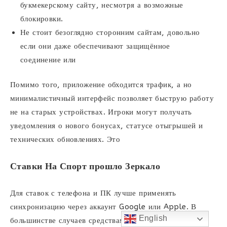
букмекерскому сайту, несмотря а возможные
блокировки.
Не стоит безоглядно сторонним сайтам, довольно
если они даже обеспечивают защищённое
соединение или
Помимо того, приложение обходится трафик, а но
минималистичный интерфейс позволяет быструю работу
не на старых устройствах. Игроки могут получать
уведомления о нового бонусах, статусе отыгрышей и
технических обновлениях. Это
Ставки На Спорт прошло Зеркало
Для ставок с телефона и ПК лучше применять
синхронизацию через аккаунт Google или Apple. В
English
большинстве случаев средствам зачисляются в