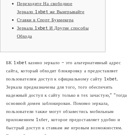
Переходите На свободное
Зеркало 1xbet же Выигрывайте
Ставки в Спорт Букмекера
Зеркала 1xbet И Другие способы
Обхода
БК 1xbet казино зеркало – это альтернативный адрес
сайта, который обходит блокировку а предоставляет
пользователям доступ к официальному сайту 1xbet.
Зеркала предназначены для того, того обеспечить
надежный доступ к сайту только в тех зачастую,” “тогда
основной домен заблокирован. Помимо зеркала,
пользователи также могут обзавестись мобильным
приложением 1хбет, которое предоставляет удобно и
быстрый доступ к ставкам же игровым возможностям.