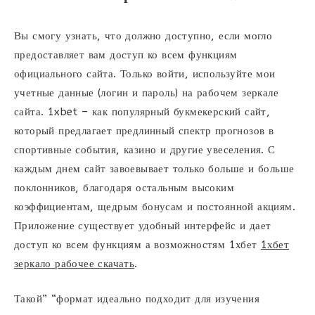
Вы смогу узнать, что должно доступно, если могло
предоставляет вам доступ ко всем функциям
официального сайта. Только войти, используйте мои
учетные данные (логин и пароль) на рабочем зеркале
сайта. 1xbet – как популярный букмекерский сайт,
который предлагает предлинный спектр прогнозов в
спортивные события, казино и другие увеселения. С
каждым днем сайт завоевывает только больше и больше
поклонников, благодаря остальным высоким
коэффициентам, щедрым бонусам и постоянной акциям.
Приложение существует удобный интерфейс и дает
доступ ко всем функциям а возможностям 1хбет
1хбет
зеркало рабочее скачать
.
Такой” “формат идеально подходит для изучения