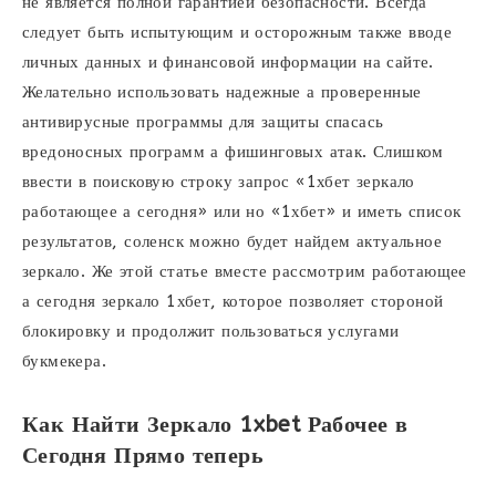
не является полной гарантией безопасности. Всегда
следует быть испытующим и осторожным также вводе
личных данных и финансовой информации на сайте.
Желательно использовать надежные а проверенные
антивирусные программы для защиты спасась
вредоносных программ а фишинговых атак. Слишком
ввести в поисковую строку запрос «1хбет зеркало
работающее а сегодня» или но «1хбет» и иметь список
результатов, соленск можно будет найдем актуальное
зеркало. Же этой статье вместе рассмотрим работающее
а сегодня зеркало 1хбет, которое позволяет стороной
блокировку и продолжит пользоваться услугами
букмекера.
Как Найти Зеркало 1xbet Рабочее в
Сегодня Прямо теперь