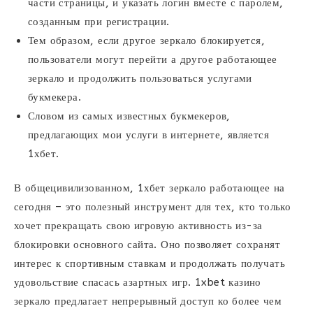
части страницы, и указать логин вместе с паролем,
созданным при регистрации.
Тем образом, если другое зеркало блокируется,
пользователи могут перейти а другое работающее
зеркало и продолжить пользоваться услугами
букмекера.
Словом из самых известных букмекеров,
предлагающих мои услуги в интернете, является
1хбет.
В общецивилизованном, 1хбет зеркало работающее на
сегодня – это полезный инструмент для тех, кто только
хочет прекращать свою игровую активность из-за
блокировки основного сайта. Оно позволяет сохранят
интерес к спортивным ставкам и продолжать получать
удовольствие спасась азартных игр. 1xbet казино
зеркало предлагает непрерывный доступ ко более чем