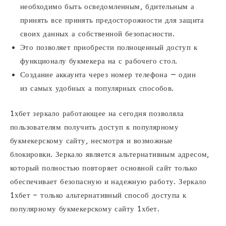
необходимо быть осведомленным, бдительным а
принять все принять предосторожности для защита
своих данных а собственной безопасности.
Это позволяет приобрести полноценный доступ к
функционалу букмекера на с рабочего стол.
Создание аккаунта через номер телефона — один
из самых удобных а популярных способов.
1хбет зеркало работающее на сегодня позволяла
пользователям получить доступ к популярному
букмекерскому сайту, несмотря и возможные
блокировки. Зеркало является альтернативным адресом,
который полностью повторяет основной сайт только
обеспечивает безопасную и надежную работу. Зеркало
1хбет – только альтернативный способ доступа к
популярному букмекерскому сайту 1хбет.