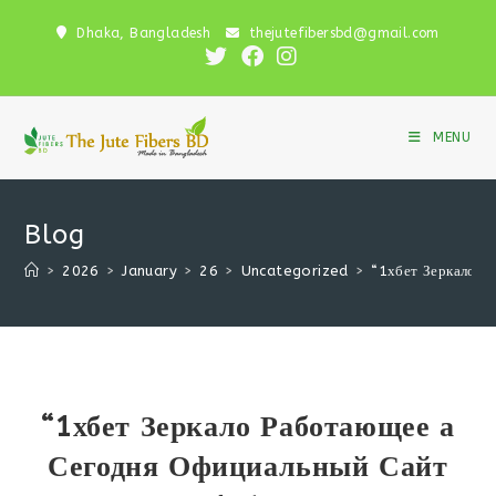
Skip
Dhaka, Bangladesh
thejutefibersbd@gmail.com
to
content
MENU
Blog
>
2026
>
January
>
26
>
Uncategorized
>
“1хбет Зеркало Р
“1хбет Зеркало Работающее а
Сегодня Официальный Сайт