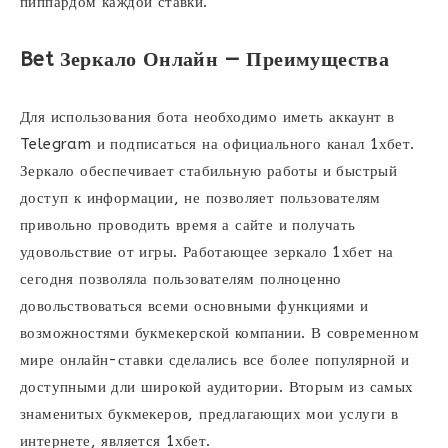
пиппардом каждой ставки.
Bet Зеркало Онлайн — Преимущества
Для использования бота необходимо иметь аккаунт в
Telegram и подписаться на официального канал 1хбет.
Зеркало обеспечивает стабильную работы и быстрый
доступ к информации, не позволяет пользователям
привольно проводить время а сайте и получать
удовольствие от игры. Работающее зеркало 1хбет на
сегодня позволяла пользователям полноценно
довольствоваться всеми основными функциями и
возможностями букмекерской компании. В современном
мире онлайн-ставки сделались все более популярной и
доступными дли широкой аудитории. Вторым из самых
знаменитых букмекеров, предлагающих мои услуги в
интернете, является 1хбет.