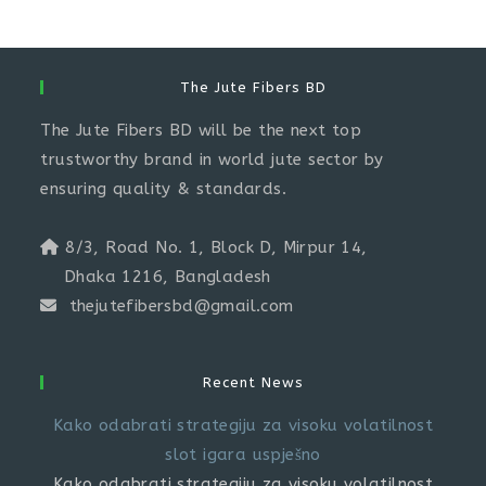
The Jute Fibers BD
The Jute Fibers BD will be the next top
trustworthy brand in world jute sector by
ensuring quality & standards.
8/3, Road No. 1, Block D, Mirpur 14,
Dhaka 1216, Bangladesh
thejutefibersbd@gmail.com
Recent News
Kako odabrati strategiju za visoku volatilnost
slot igara uspješno
Kako odabrati strategiju za visoku volatilnost