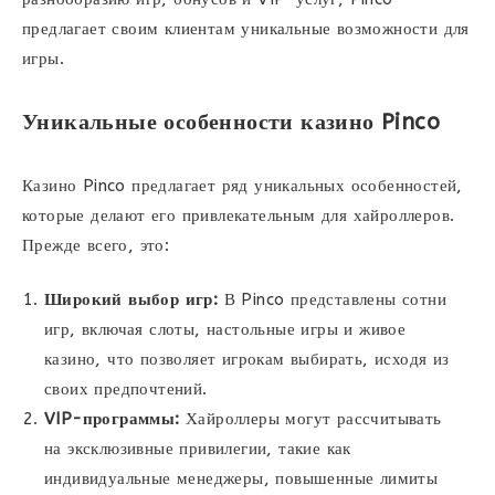
предлагает своим клиентам уникальные возможности для
игры.
Уникальные особенности казино Pinco
Казино Pinco предлагает ряд уникальных особенностей,
которые делают его привлекательным для хайроллеров.
Прежде всего, это:
Широкий выбор игр:
В Pinco представлены сотни
игр, включая слоты, настольные игры и живое
казино, что позволяет игрокам выбирать, исходя из
своих предпочтений.
VIP-программы:
Хайроллеры могут рассчитывать
на эксклюзивные привилегии, такие как
индивидуальные менеджеры, повышенные лимиты