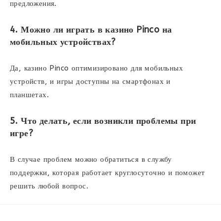
предложения.
4. Можно ли играть в казино Pinco на
мобильных устройствах?
Да, казино Pinco оптимизировано для мобильных
устройств, и игры доступны на смартфонах и
планшетах.
5. Что делать, если возникли проблемы при
игре?
В случае проблем можно обратиться в службу
поддержки, которая работает круглосуточно и поможет
решить любой вопрос.