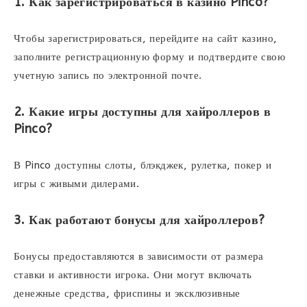
1. Как зарегистрироваться в казино Pinco?
Чтобы зарегистрироваться, перейдите на сайт казино,
заполните регистрационную форму и подтвердите свою
учетную запись по электронной почте.
2. Какие игры доступны для хайроллеров в
Pinco?
В Pinco доступны слоты, блэкджек, рулетка, покер и
игры с живыми дилерами.
3. Как работают бонусы для хайроллеров?
Бонусы предоставляются в зависимости от размера
ставки и активности игрока. Они могут включать
денежные средства, фриспины и эксклюзивные