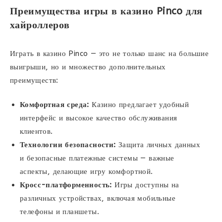
Преимущества игры в казино Pinco для
хайроллеров
Играть в казино Pinco — это не только шанс на большие
выигрыши, но и множество дополнительных
преимуществ:
Комфортная среда:
Казино предлагает удобный
интерфейс и высокое качество обслуживания
клиентов.
Технологии безопасности:
Защита личных данных
и безопасные платежные системы — важные
аспекты, делающие игру комфортной.
Кросс-платформенность:
Игры доступны на
различных устройствах, включая мобильные
телефоны и планшеты.