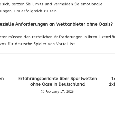
e sich, setzen Sie Limits und vermeiden Sie emotionale
ungen, um erfolgreich zu sein.
pezielle Anforderungen an Wettanbieter ohne Oasis?
ieter müssen den rechtlichen Anforderungen in ihren Lizenzl
as für deutsche Spieler von Vorteil ist.
en
Erfahrungsberichte über Sportwetten
1
ohne Oase in Deutschland
1xb
February 17, 2026