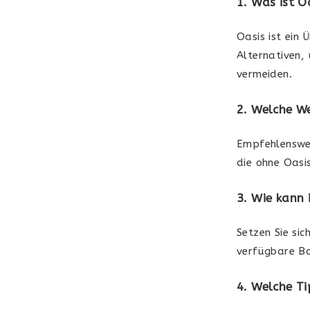
1. Was ist O
Oasis ist ein
Alternativen,
vermeiden.
2. Welche W
Empfehlenswer
die ohne Oasi
3. Wie kann 
Setzen Sie sic
verfügbare B
4. Welche Ti