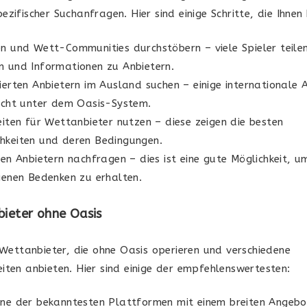
zifischer Suchanfragen. Hier sind einige Schritte, die Ihnen
n und Wett-Communities durchstöbern – viele Spieler teilen
n und Informationen zu Anbietern.
ierten Anbietern im Ausland suchen – einige internationale 
nicht unter dem Oasis-System.
eiten für Wettanbieter nutzen – diese zeigen die besten
hkeiten und deren Bedingungen.
den Anbietern nachfragen – dies ist eine gute Möglichkeit, u
genen Bedenken zu erhalten.
ieter ohne Oasis
 Wettanbieter, die ohne Oasis operieren und verschiedene
iten anbieten. Hier sind einige der empfehlenswertesten:
ine der bekanntesten Plattformen mit einem breiten Angeb