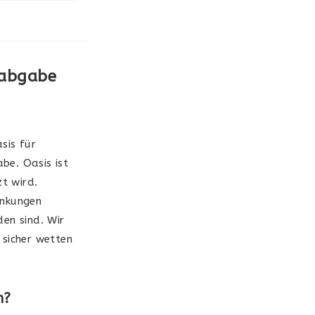
tabgabe
sis für
be. Oasis ist
t wird.
änkungen
en sind. Wir
e sicher wetten
n?