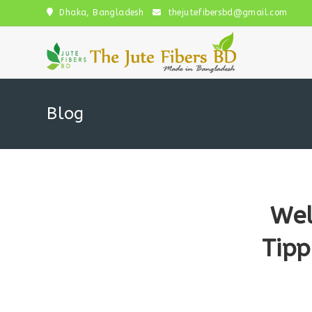
Skip
Dhaka, Bangladesh
thejutefibersbd@gmail.com
to
content
Blog
Wel
Tipp