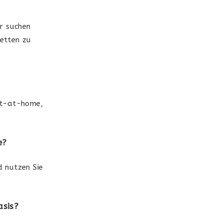
r suchen
etten zu
et-at-home,
e?
d nutzen Sie
asis?