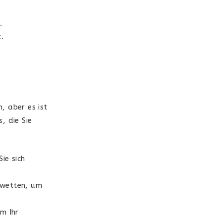
.
.
, aber es ist
, die Sie
ie sich
 wetten, um
m Ihr