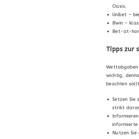
Oasis.
Unibet – bi
Bwin – kla
Bet-at-hom
Tipps zur 
Wettabgaben o
wichtig, denn
beachten soll
Setzen Sie 
strikt dara
Informieren
informierte
Nutzen Sie