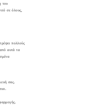
η του
ιτό σε όλους,
τρέψει πολλούς
 από αυτά τα
ισμένα
κευή σας.
τυο.
εφαρμογής.