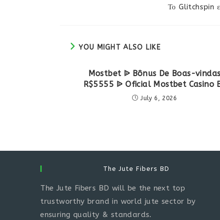
Το Glitchspin 
YOU MIGHT ALSO LIKE
Mostbet ᐉ Bônus De Boas-vinda
R$5555 ᐉ Oficial Mostbet Casino 
July 6, 2026
The Jute Fibers BD
The Jute Fibers BD will be the next top
trustworthy brand in world jute sector by
ensuring quality & standards.