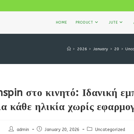
HOME
PRODUCT
JUTE
>
2026
>
January
>
20
>
Unc
hspin στο κινητό: Ιδανική εμ
ια κάθε ηλικία χωρίς εφαρμο
Post
Post
Post
admin
January 20, 2026
Uncategorized