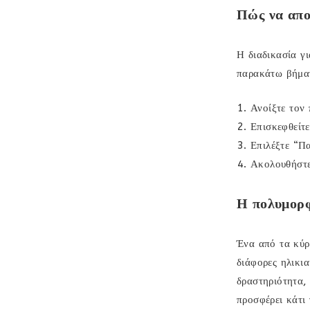
Πώς να απο
Η διαδικασία γι
παρακάτω βήματ
Ανοίξτε τον 
Επισκεφθείτε
Επιλέξτε “Πα
Ακολουθήστε 
Η πολυμορφ
Ένα από τα κύρ
διάφορες ηλικι
δραστηριότητα,
προσφέρει κάτι