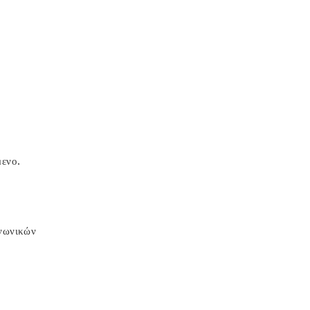
μενο.
ινωνικών