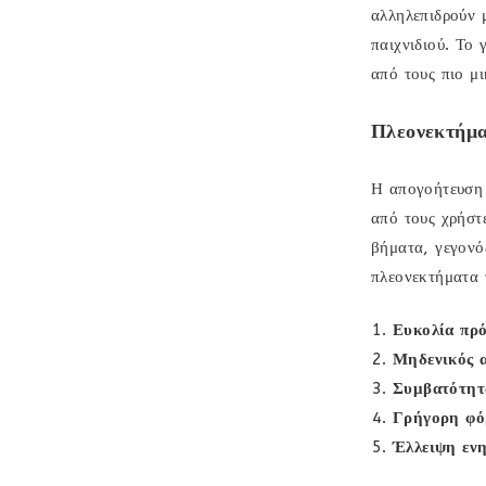
αλληλεπιδρούν 
παιχνιδιού. Το 
από τους πιο μι
Πλεονεκτήμα
Η απογοήτευση 
από τους χρήστε
βήματα, γεγονό
πλεονεκτήματα 
Ευκολία πρ
Μηδενικός α
Συμβατότητ
Γρήγορη φό
Έλλειψη εν