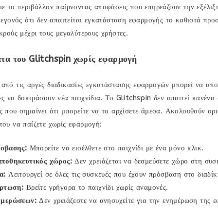
με το περιβάλλον παίρνοντας αποφάσεις που επηρεάζουν την εξέλιξ
γεγονός ότι δεν απαιτείται εγκατάσταση εφαρμογής το καθιστά προσ
κρούς μέχρι τους μεγαλύτερους χρήστες.
τα του Glitchspin χωρίς εφαρμογή
από τις αργές διαδικασίες εγκατάστασης εφαρμογών μπορεί να απο
ς να δοκιμάσουν νέα παιχνίδια. Το Glitchspin δεν απαιτεί κανένα
ς που σημαίνει ότι μπορείτε να το αρχίσετε άμεσα. Ακολουθούν ορ
του να παίζετε χωρίς εφαρμογή:
όσβασης:
Μπορείτε να εισέλθετε στο παιχνίδι με ένα μόνο κλικ.
ποθηκευτικός χώρος:
Δεν χρειάζεται να δεσμεύσετε χώρο στη συσ
α:
Λειτουργεί σε όλες τις συσκευές που έχουν πρόσβαση στο διαδίκ
ρτωση:
Βρείτε γρήγορα το παιχνίδι χωρίς αναμονές.
ημερώσεων:
Δεν χρειάζεστε να ανησυχείτε για την ενημέρωση της 