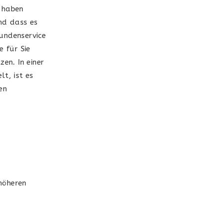
r haben
und dass es
undenservice
e für Sie
en. In einer
t, ist es
en
höheren