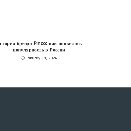
стория бренда Pinco: как появилась
популярность в России
January 19, 2026