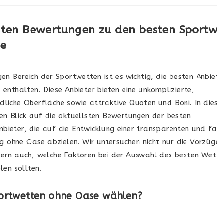
author:
published:
category:
sten Bewertungen zu den besten Sportw
se
gen Bereich der Sportwetten ist es wichtig, die besten Anbie
 enthalten. Diese Anbieter bieten eine unkomplizierte,
dliche Oberfläche sowie attraktive Quoten und Boni. In die
nen Blick auf die aktuellsten Bewertungen der besten
bieter, die auf die Entwicklung einer transparenten und fa
ohne Oase abzielen. Wir untersuchen nicht nur die Vorzüg
dern auch, welche Faktoren bei der Auswahl des besten Wet
elen sollten.
rtwetten ohne Oase wählen?