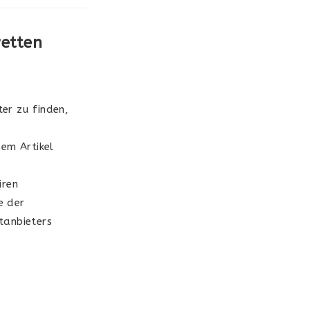
etten
ter zu finden,
sem Artikel
iren
e der
tanbieters