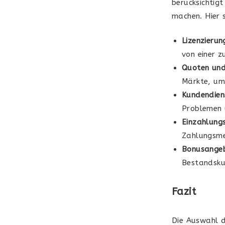
berücksichtig
machen. Hier s
Lizenzierun
von einer 
Quoten und
Märkte, um
Kundendien
Problemen 
Einzahlung
Zahlungsme
Bonusange
Bestandsku
Fazit
Die Auswahl d