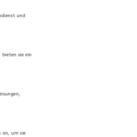
endienst und
 bieten sie ein
eisungen,
n an, um sie