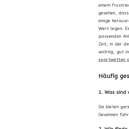
einem frustri
gesehen, dass 
einige heraus
Wert legen. Es
passenden Anb
Zeit, in der 
wichtig, gut 
sportwetten o
Häufig ges
1. Was sind
Sie bieten ge
Gewinnen führ