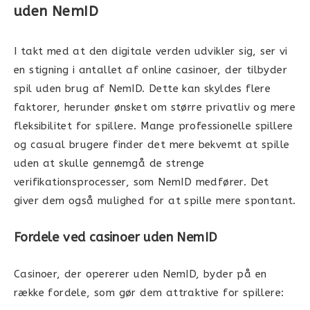
uden NemID
I takt med at den digitale verden udvikler sig, ser vi
en stigning i antallet af online casinoer, der tilbyder
spil uden brug af NemID. Dette kan skyldes flere
faktorer, herunder ønsket om større privatliv og mere
fleksibilitet for spillere. Mange professionelle spillere
og casual brugere finder det mere bekvemt at spille
uden at skulle gennemgå de strenge
verifikationsprocesser, som NemID medfører. Det
giver dem også mulighed for at spille mere spontant.
Fordele ved casinoer uden NemID
Casinoer, der opererer uden NemID, byder på en
række fordele, som gør dem attraktive for spillere: