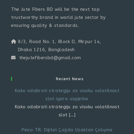
The Jute Fibers BD will be the next top
trustworthy brand in world jute sector by
ensuring quality & standards.
8/3, Road No. 1, Block D, Mirpur 14,
Dhaka 1216, Bangladesh
thejutefibersbd@gmail.com
Recent News
Kako odabrati strategiju za visoku volatilnost
slot igara uspješno
Kako odabrati strategiju za visoku volatilnost
slot
[…]
Pinco TR: Dijital Çağda Uzaktan Çalışma