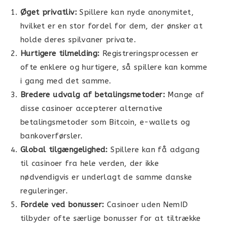
Øget privatliv:
Spillere kan nyde anonymitet,
hvilket er en stor fordel for dem, der ønsker at
holde deres spilvaner private.
Hurtigere tilmelding:
Registreringsprocessen er
ofte enklere og hurtigere, så spillere kan komme
i gang med det samme.
Bredere udvalg af betalingsmetoder:
Mange af
disse casinoer accepterer alternative
betalingsmetoder som Bitcoin, e-wallets og
bankoverførsler.
Global tilgængelighed:
Spillere kan få adgang
til casinoer fra hele verden, der ikke
nødvendigvis er underlagt de samme danske
reguleringer.
Fordele ved bonusser:
Casinoer uden NemID
tilbyder ofte særlige bonusser for at tiltrække