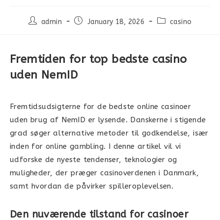
Post
Post
Post
admin
January 18, 2026
casino
author:
published:
category:
Fremtiden for top bedste casino
uden NemID
Fremtidsudsigterne for de bedste online casinoer
uden brug af NemID er lysende. Danskerne i stigende
grad søger alternative metoder til godkendelse, især
inden for online gambling. I denne artikel vil vi
udforske de nyeste tendenser, teknologier og
muligheder, der præger casinoverdenen i Danmark,
samt hvordan de påvirker spilleroplevelsen.
Den nuværende tilstand for casinoer