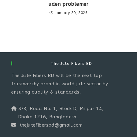
uden problemer
January 20, 2026
The Jute Fibers BD
The Jute Fibers BD will be the next top
trustworthy brand in world jute sector by
ensuring quality & standards.
8/3, Road No. 1, Block D, Mirpur 14,
Dhaka 1216, Bangladesh
thejutefibersbd@gmail.com