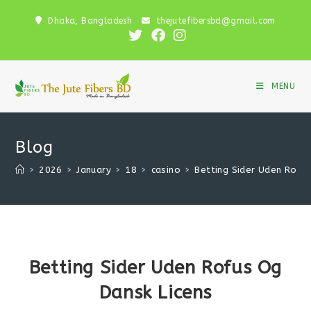
Skip
Dhaka, Bangladesh
thejutefibersbd@gmail.com
to
content
MENU
Blog
>
2026
>
January
>
18
>
casino
>
Betting Sider Uden Rofus
Betting Sider Uden Rofus Og
Dansk Licens