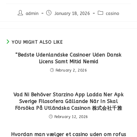
Post
Post
Post
admin
January 18, 2026
casino
author:
published:
category:
YOU MIGHT ALSO LIKE
“Bedste Udenlandske Casinoer Uden Dansk
Licens Samt Mitid Nemid
February 2, 2026
Vad Ni Behöver Starzino App Ladda Ner Apk
Sverige Filosofera Gällande När In Skal
Försöka På Utländska Casinon 株式会社千雅
February 12, 2026
Hvordan man vælger et casino uden om rofus