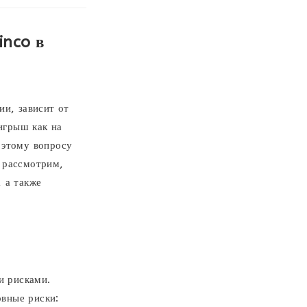
inco в
ии, зависит от
игрыш как на
 этому вопросу
ы рассмотрим,
 а также
и рисками.
вные риски: