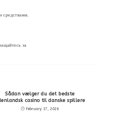
и средствами.
ращайтесь за
Sådan vælger du det bedste
enlandsk casino til danske spillere
February 17, 2026