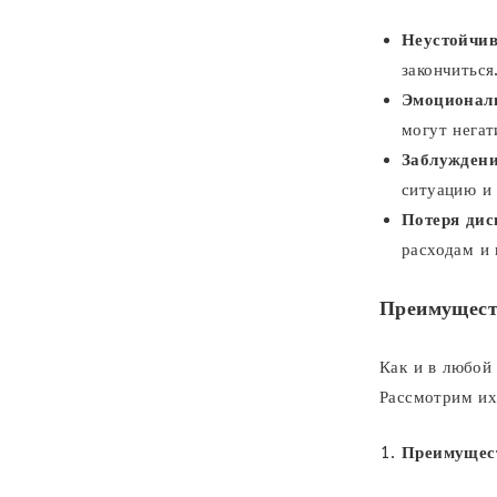
Неустойчив
закончиться
Эмоциональ
могут негат
Заблуждени
ситуацию и
Потеря ди
расходам и 
Преимущест
Как и в любой
Рассмотрим их
Преимущес