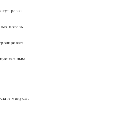
огут резко
ных потерь
тролировать
ациональным
юсы и минусы.