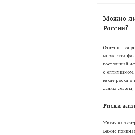
Можно ли
России?
Ответ на вопро
множества фак
постоянный ис
с оптимизмом,
какие риски и
дадим советы,
Риски жиз
Жизнь на выигр
Важно понимат