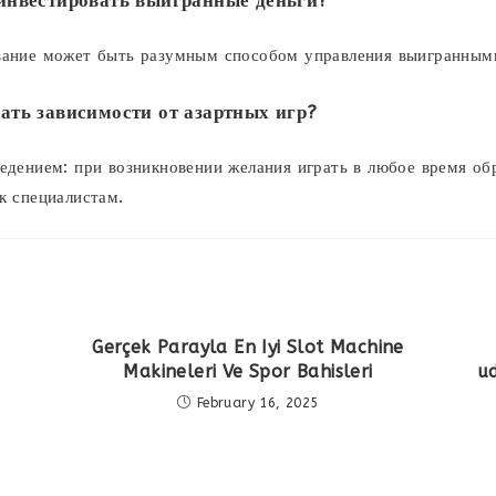
вание может быть разумным способом управления выигранным
жать зависимости от азартных игр?
ведением: при возникновении желания играть в любое время об
к специалистам.
Gerçek Parayla En Iyi Slot Machine
Makineleri Ve Spor Bahisleri
ud
February 16, 2025