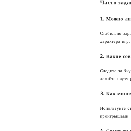
Часто зад
1. Можно ли
Стабильно зар
характера игр.
2. Какие со
Следите за бюд
делайте паузу
3. Как мини
Используйте ст
проигрышами.
4. Стоит ли