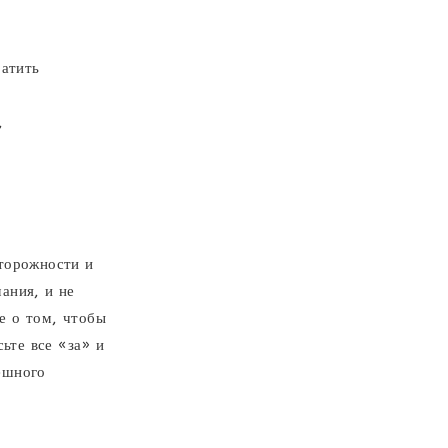
ратить
,
сторожности и
ания, и не
е о том, чтобы
ьте все «за» и
ешного