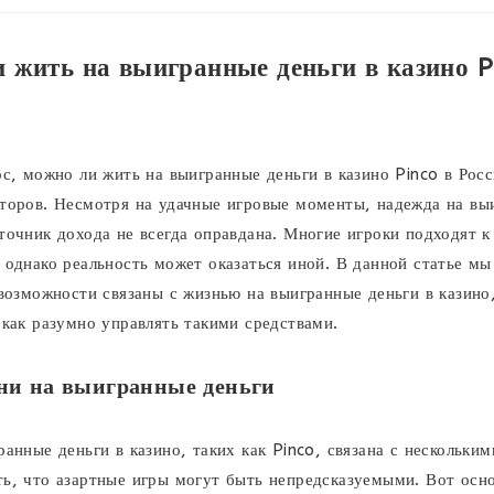
author:
published:
category:
 жить на выигранные деньги в казино P
с, можно ли жить на выигранные деньги в казино Pinco в Росс
торов. Несмотря на удачные игровые моменты, надежда на вы
точник дохода не всегда оправдана. Многие игроки подходят к
 однако реальность может оказаться иной. В данной статье м
 возможности связаны с жизнью на выигранные деньги в казино,
 как разумно управлять такими средствами.
ни на выигранные деньги
анные деньги в казино, таких как Pinco, связана с нескольким
ь, что азартные игры могут быть непредсказуемыми. Вот осно