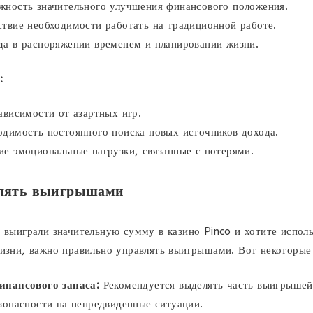
жность значительного улучшения финансового положения.
ствие необходимости работать на традиционной работе.
да в распоряжении временем и планировании жизни.
:
ависимости от азартных игр.
одимость постоянного поиска новых источников дохода.
ие эмоциональные нагрузки, связанные с потерями.
влять выигрышами
 выиграли значительную сумму в казино Pinco и хотите исполь
жизни, важно правильно управлять выигрышами. Вот некоторые 
инансового запаса:
Рекомендуется выделять часть выигрышей
зопасности на непредвиденные ситуации.