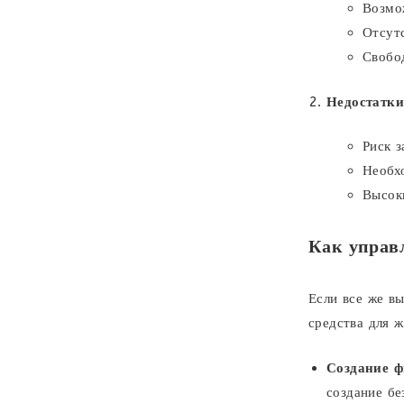
Возмо
Отсут
Свобо
Недостатки
Риск з
Необх
Высок
Как упра
Если все же вы
средства для 
Создание ф
создание бе