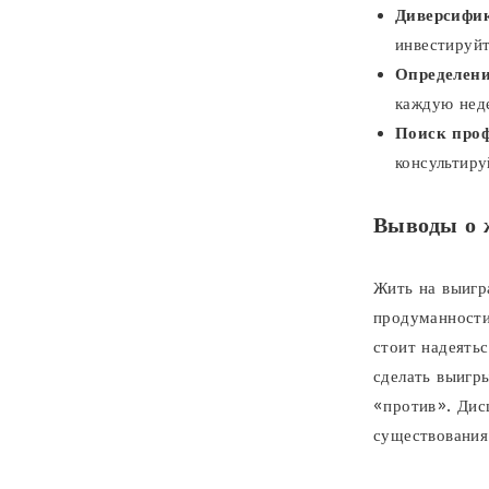
Диверсифик
инвестируй
Определени
каждую нед
Поиск проф
консультиру
Выводы о 
Жить на выигр
продуманности
стоит надеять
сделать выигр
«против». Дис
существования