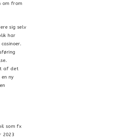
en om from
ere sig selv
lik har
 casinoer.
sføring
se.
t af det
 en ny
den
il som fx
er 2023