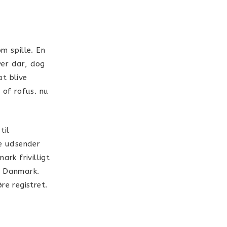
m spille. En
hver dar, dog
t blive
 of rofus. nu
til
de udsender
ark frivilligt
 i Danmark.
re registret.