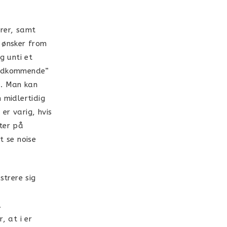
rer, samt
r ønsker from
g unti et
 vedkommende”
d. Man kan
 midlertidig
er varig, hvis
tter på
t se noise
strere sig
.
, at i er