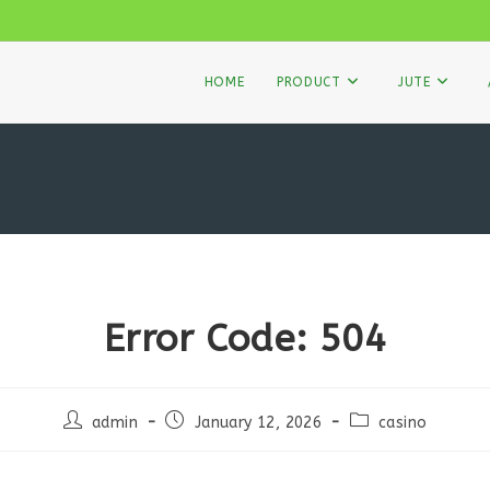
HOME
PRODUCT
JUTE
Error Code: 504
Post
Post
Post
admin
January 12, 2026
casino
author:
published:
category: