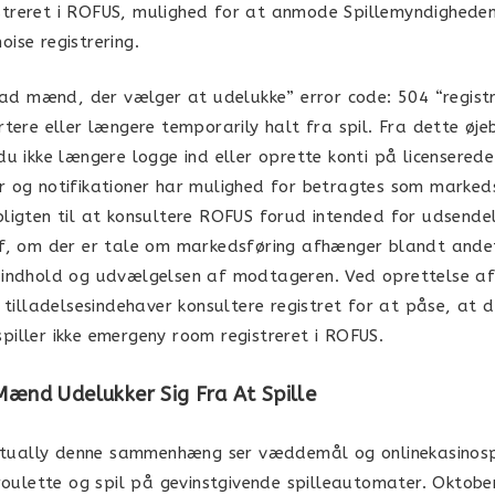
istreret i ROFUS, mulighed for at anmode Spillemyndighed
oise registrering.
grad mænd, der vælger at udelukke” error code: 504 “registr
tere eller længere temporarily halt fra spil. Fra dette øjeb
u ikke længere logge ind eller oprette konti på licenserede
 og notifikationer har mulighed for betragtes som marked
ligten til at konsultere ROFUS forud intended for udsendel
f, om der er tale om markedsføring afhænger blandt ande
indhold og udvælgelsen af modtageren. Ved oprettelse af
 tilladelsesindehaver konsultere registret for at påse, at 
iller ikke emergeny room registreret i ROFUS.
Mænd Udelukker Sig Fra At Spille
actually denne sammenhæng ser væddemål og onlinekasinosp
 roulette og spil på gevinstgivende spilleautomater. Oktob