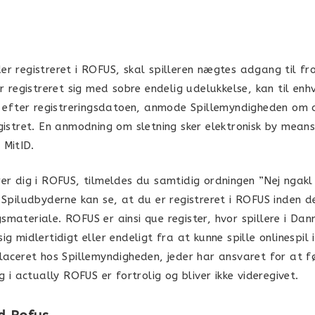
r registreret i ROFUS, skal spilleren nægtes adgang til fro
ar registreret sig med sobre endelig udelukkelse, kan til en
år efter registreringsdatoen, anmode Spillemyndigheden om a
gistret. En anmodning om sletning sker elektronisk by means
 MitID.
er dig i ROFUS, tilmeldes du samtidig ordningen ”Nej ngakl 
. Spiludbyderne kan se, at du er registreret i ROFUS inden 
materiale. ROFUS er ainsi que register, hvor spillere i Danm
ig midlertidigt eller endeligt fra at kunne spille onlinespil
laceret hos Spillemyndigheden, jeder har ansvaret for at fø
ng i actually ROFUS er fortrolig og bliver ikke videregivet.