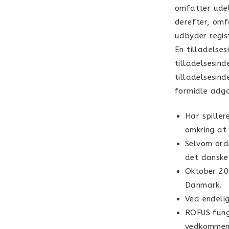
omfatter udel
derefter, omf
udbyder regis
En tilladelses
tilladelsesin
tilladelsesin
formidle adga
Har spiller
omkring at 
Selvom ordn
det danske 
Oktober 20
Danmark.
Ved endeli
ROFUS funge
vedkommende