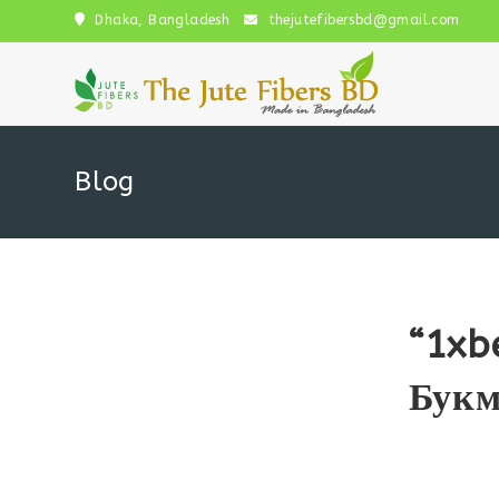
Skip
Dhaka, Bangladesh
thejutefibersbd@gmail.com
to
content
Blog
“1xb
Букм