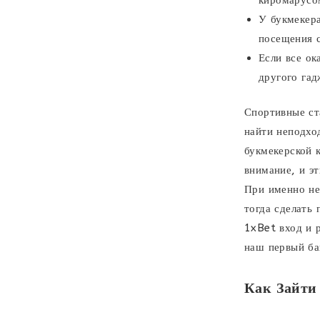
У букмекера
посещения с
Если все ок
другого гад
Спортивные ст
найти неподхо
букмекерской 
внимание, и э
При именно не
тогда сделать
1xBet вход и 
наш первый ба
Как Зайти