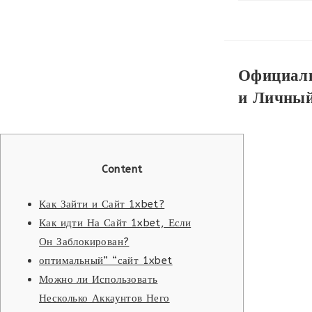
Официаль
и Личный
Content
Как Зайти и Сайт 1xbet?
Как идти На Сайт 1xbet, Если
Он Заблокирован?
оптимальный” “сайт 1xbet
Можно ли Использовать
Несколько Аккаунтов Него