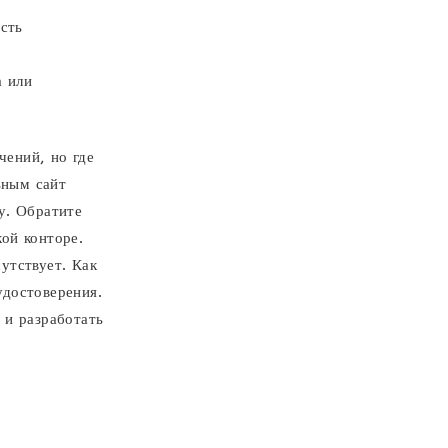
сть
а или
чений, но где
ьным сайт
у. Обратите
ой конторе.
утствует. Как
удостоверения.
 и разработать