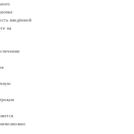
ьного
кнопке
ость введённой
те на
еспечении
не
ичную
игрокам
ляется
 невозможно