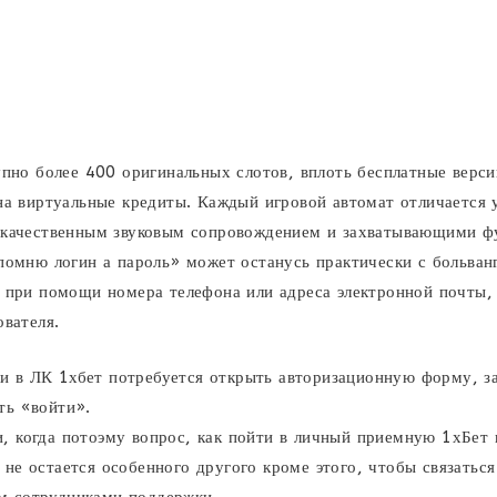
упно более 400 оригинальных слотов, вплоть бесплатные верси
на виртуальные кредиты. Каждый игровой автомат отличается 
качественным звуковым сопровождением и захватывающими ф
помню логин а пароль» может останусь практически с больван
 при помощи номера телефона или адреса электронной почты,
ователя.
и в ЛК 1хбет потребуется открыть авторизационную форму, з
ть «войти».
, когда потоэму вопрос, как пойти в личный приемную 1хБет 
 не остается особенного другого кроме этого, чтобы связаться
м сотрудниками поддержки.