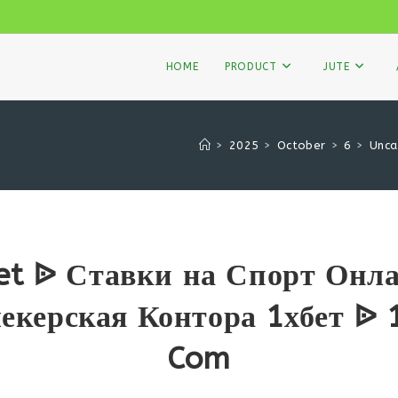
HOME
PRODUCT
JUTE
>
2025
>
October
>
6
>
Unca
et ᐉ Ставки на Спорт Онл
екерская Контора 1хбет ᐉ 
Com